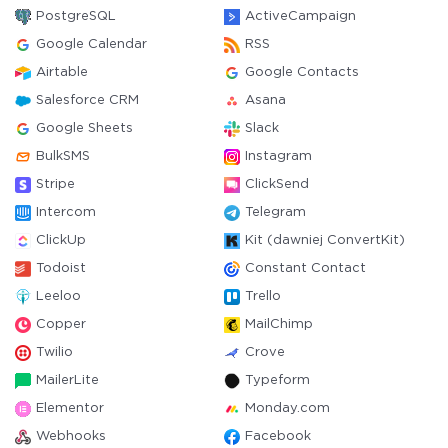
PostgreSQL
ActiveCampaign
Google Calendar
RSS
Airtable
Google Contacts
Salesforce CRM
Asana
Google Sheets
Slack
BulkSMS
Instagram
Stripe
ClickSend
Intercom
Telegram
ClickUp
Kit (dawniej ConvertKit)
Todoist
Constant Contact
Leeloo
Trello
Copper
MailChimp
Twilio
Crove
MailerLite
Typeform
Elementor
Monday.com
Webhooks
Facebook