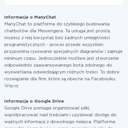
drugiego za pośrednictwem naszej usługi. Jeśli
W tej chwili zakończyliśmy 296+ integracji oprócz
dysponujesz niewielką ilością danych miesięcznie,
ManyChat i Google Drive
możesz bezpiecznie skorzystać z darmowej taryfy lub
Informacja o ManyChat
w razie potrzeby przełączyć się na płatną. Więcej
ManyChat to platforma do szybkiego budowania
informacji o
taryfach
.
chatbotów dla Messengera. Ta usługa jest prosta,
możesz z niej korzystać bez żadnych umiejętności
programistycznych - proces przede wszystkim
przypomina rysowanie specjalnych diagramów i zajmuje
minimum czasu. Jednocześnie możliwe jest stworzenie
odpowiednio zaawansowanego bota zdolnego do
wyświetlania odwiedzającym różnych treści. To dobre
rozwiązanie dla firm, które są obecne na Facebooku.
Więcej
Informacja o Google Drive
Google Drive pomaga organizować pliki,
współpracować nad treściami i uzyskiwać dostęp do
ważnych informacji z dowolnego miejsca. Platforma