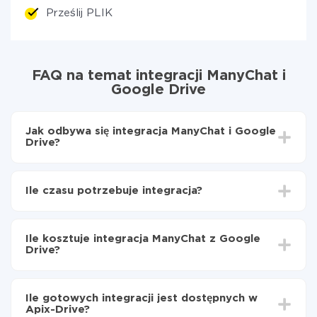
Prześlij PLIK
FAQ na temat integracji ManyChat i
Google Drive
Jak odbywa się integracja ManyChat i Google
Drive?
Najpierw
zarejestruj się w ApiX-Drive
Wybierz, jakie dane przenieść z ManyChat do
Ile czasu potrzebuje integracja?
Google Drive
Włącz aktualizację
W zależności od systemu, z którym będziesz
Teraz dane będą automatycznie przesyłane z
integrować, czas konfiguracji może się różnić i wynosić
ManyChat do Google Drive
Ile kosztuje integracja ManyChat z Google
od 5 do 30 minut. Konfiguracja zajmuje średnio 10-15
Drive?
minut.
Za właśnie integrację nie musisz płacić nic, a cała
funkcjonalność jest dostępna we wszystkich taryfach.
Ile gotowych integracji jest dostępnych w
Płacisz tylko za ilość danych, która faktycznie jest
Apix-Drive?
przekazywana z jednego z Twoich systemów do