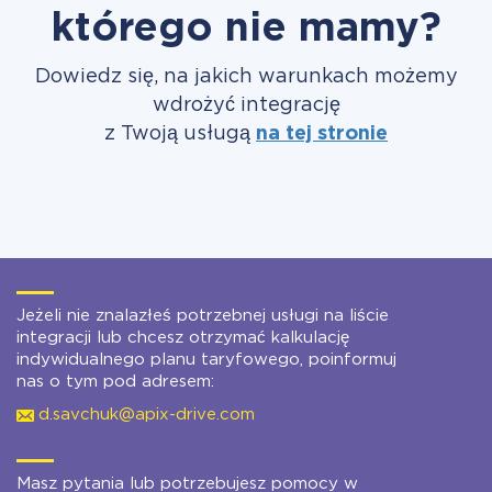
którego nie mamy?
Dowiedz się, na jakich warunkach możemy
wdrożyć integrację
z Twoją usługą
na tej stronie
Jeżeli nie znalazłeś potrzebnej usługi na liście
integracji lub chcesz otrzymać kalkulację
indywidualnego planu taryfowego, poinformuj
nas o tym pod adresem:
d.savchuk@apix-drive.com
Masz pytania lub potrzebujesz pomocy w