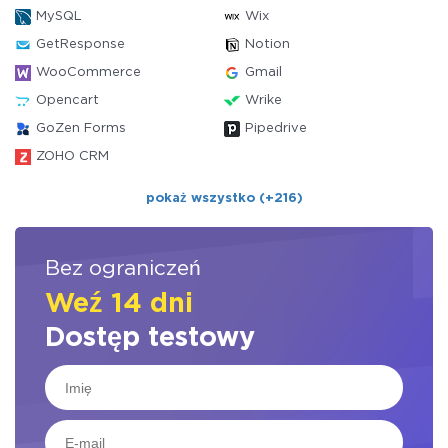
MySQL
Wix
GetResponse
Notion
WooCommerce
Gmail
Opencart
Wrike
GoZen Forms
Pipedrive
ZOHO CRM
pokaż wszystko (+216)
Bez ograniczeń
Weź 14 dni
Dostęp testowy