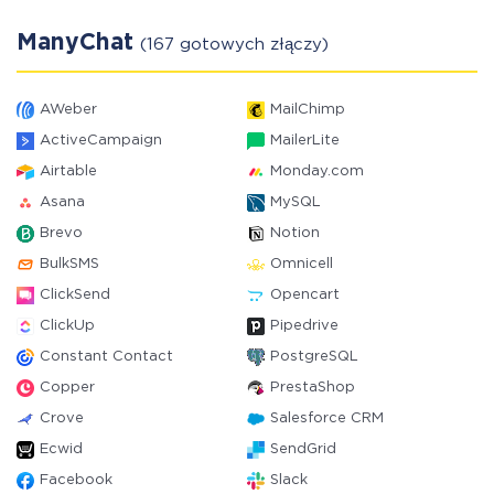
ManyChat
(167 gotowych złączy)
AWeber
MailChimp
ActiveCampaign
MailerLite
Airtable
Monday.com
Asana
MySQL
Brevo
Notion
BulkSMS
Omnicell
ClickSend
Opencart
ClickUp
Pipedrive
Constant Contact
PostgreSQL
Copper
PrestaShop
Crove
Salesforce CRM
Ecwid
SendGrid
Facebook
Slack