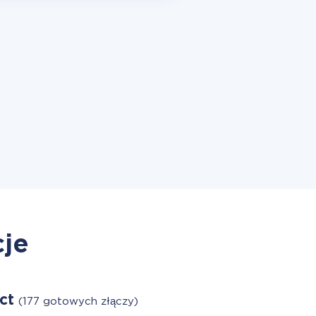
cje
act
(177 gotowych złączy)