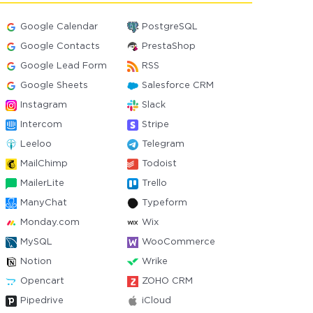
Google Calendar
PostgreSQL
Google Contacts
PrestaShop
Google Lead Form
RSS
Google Sheets
Salesforce CRM
Instagram
Slack
Intercom
Stripe
Leeloo
Telegram
MailChimp
Todoist
MailerLite
Trello
ManyChat
Typeform
Monday.com
Wix
MySQL
WooCommerce
Notion
Wrike
Opencart
ZOHO CRM
Pipedrive
iCloud