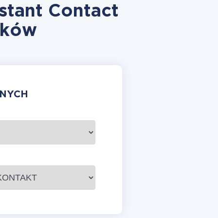
stant Contact
yków
ANYCH