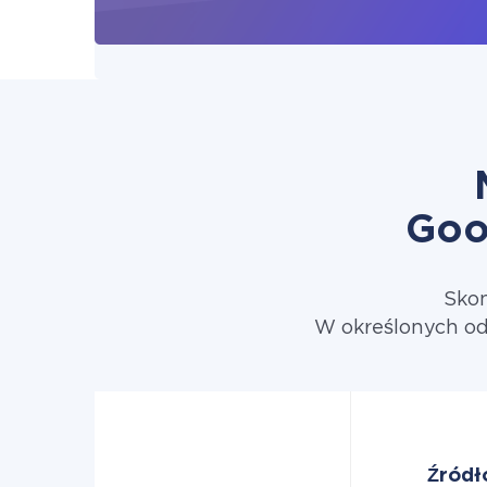
Goo
Skon
W określonych od
Źródł