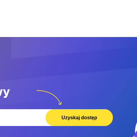
wy
Uzyskaj dostęp