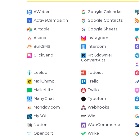
AWeber
Google Calendar
ActiveCampaign
Google Contacts
Airtable
Google Sheets
Asana
Instagram
BulkSMS
Intercom
ClickSend
Kit (dawniej
ConvertKit)
Leeloo
Todoist
MailChimp
Trello
MailerLite
Twilio
ManyChat
Typeform
Monday.com
Webhooks
MySQL
Wix
Notion
WooCommerce
Opencart
Wrike