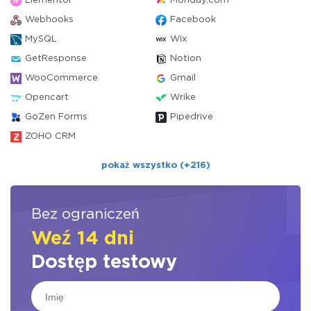
Elementor
Monday.com
Webhooks
Facebook
MySQL
Wix
GetResponse
Notion
WooCommerce
Gmail
Opencart
Wrike
GoZen Forms
Pipedrive
ZOHO CRM
pokaż wszystko (+216)
Bez ograniczeń
Weź 14 dni
Dostęp testowy