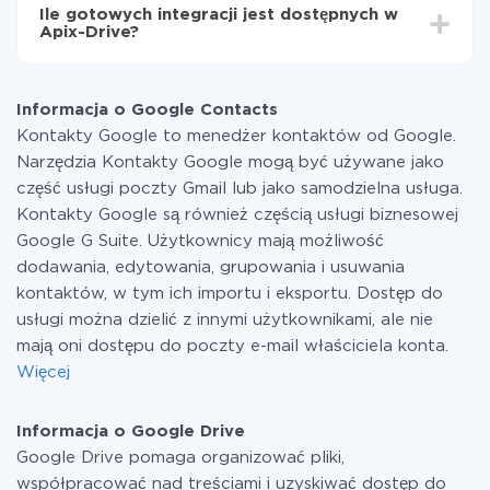
funkcjonalność jest dostępna we wszystkich taryfach.
Ile gotowych integracji jest dostępnych w
Płacisz tylko za ilość danych, która faktycznie jest
Apix-Drive?
przekazywana z jednego z Twoich systemów do
drugiego za pośrednictwem naszej usługi. Jeśli
W tej chwili zakończyliśmy 296+ integracji oprócz
dysponujesz niewielką ilością danych miesięcznie,
Google Contacts i Google Drive
możesz bezpiecznie skorzystać z darmowej taryfy lub
Informacja o Google Contacts
w razie potrzeby przełączyć się na płatną. Więcej
Kontakty Google to menedżer kontaktów od Google.
informacji o
taryfach
.
Narzędzia Kontakty Google mogą być używane jako
część usługi poczty Gmail lub jako samodzielna usługa.
Kontakty Google są również częścią usługi biznesowej
Google G Suite. Użytkownicy mają możliwość
dodawania, edytowania, grupowania i usuwania
kontaktów, w tym ich importu i eksportu. Dostęp do
usługi można dzielić z innymi użytkownikami, ale nie
mają oni dostępu do poczty e-mail właściciela konta.
Więcej
Informacja o Google Drive
Google Drive pomaga organizować pliki,
współpracować nad treściami i uzyskiwać dostęp do