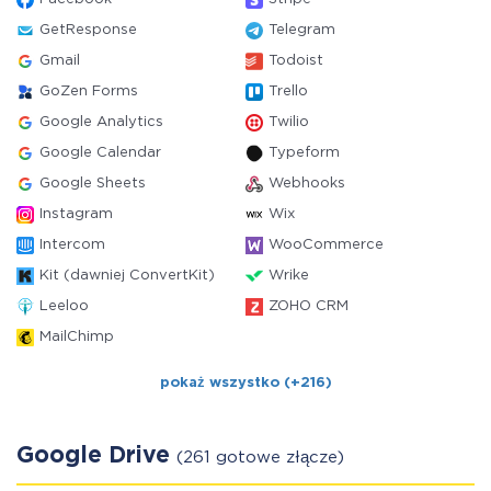
GetResponse
Telegram
Gmail
Todoist
GoZen Forms
Trello
Google Analytics
Twilio
Google Calendar
Typeform
Google Sheets
Webhooks
Instagram
Wix
Intercom
WooCommerce
Kit (dawniej ConvertKit)
Wrike
Leeloo
ZOHO CRM
MailChimp
pokaż wszystko (+216)
Google Drive
(261 gotowe złącze)