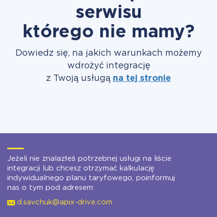
serwisu
którego nie mamy?
Dowiedz się, na jakich warunkach możemy
wdrożyć integrację
z Twoją usługą
na tej stronie
Jeżeli nie znalazłeś potrzebnej usługi na liście
integracji lub chcesz otrzymać kalkulację
indywidualnego planu taryfowego, poinformuj
nas o tym pod adresem:
d.savchuk@apix-drive.com