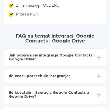
Zmień nazwę FOLDERU
Prześlij PLIK
FAQ na temat integracji Google
Contacts i Google Drive
Jak odbywa się integracja Google Contacts i
Google Drive?
Najpierw
zarejestruj się w ApiX-Drive
Wybierz, jakie dane przenieść z Google Contacts
Ile czasu potrzebuje integracja?
do Google Drive
Włącz aktualizację
W zależności od systemu, z którym będziesz
Teraz dane będą automatycznie przesyłane z
integrować, czas konfiguracji może się różnić i wynosić
Google Contacts do Google Drive
Ile kosztuje integracja Google Contacts z
od 5 do 30 minut. Konfiguracja zajmuje średnio 10-15
Google Drive?
minut.
Za właśnie integrację nie musisz płacić nic, a cała