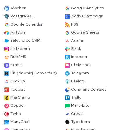
AWeber
Google Analytics
PostgreSQL
ActiveCampaign
Google Calendar
RSS
Airtable
Google Sheets
Salesforce CRM
Asana
Instagram
Slack
BulkSMS
Intercom
Stripe
ClickSend
Kit (dawniej ConvertKit)
Telegram
ClickUp
Leeloo
Todoist
Constant Contact
MailChimp
Trello
Copper
MailerLite
Twilio
Crove
ManyChat
Typeform