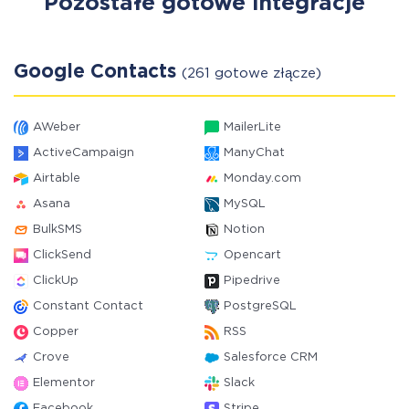
Pozostałe gotowe integracje
Google Contacts
(261 gotowe złącze)
AWeber
MailerLite
ActiveCampaign
ManyChat
Airtable
Monday.com
Asana
MySQL
BulkSMS
Notion
ClickSend
Opencart
ClickUp
Pipedrive
Constant Contact
PostgreSQL
Copper
RSS
Crove
Salesforce CRM
Elementor
Slack
Facebook
Stripe