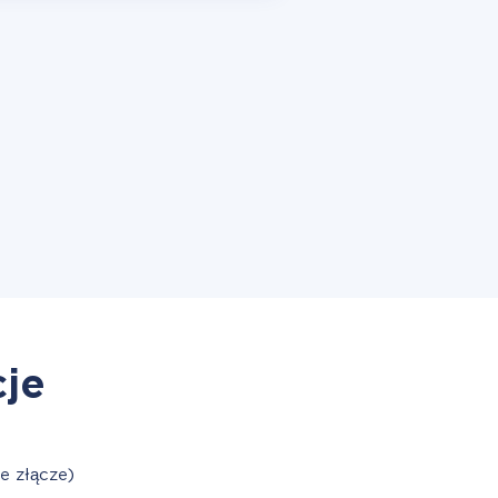
cje
e złącze)