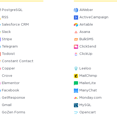
PostgreSQL
AWeber
RSS
ActiveCampaign
Salesforce CRM
Airtable
Slack
Asana
Stripe
BulkSMS
Telegram
ClickSend
Todoist
ClickUp
Constant Contact
Copper
Leeloo
Crove
MailChimp
Elementor
MailerLite
Facebook
ManyChat
GetResponse
Monday.com
Gmail
MySQL
GoZen Forms
Opencart