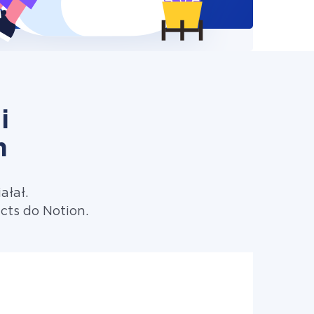
i
n
ałał.
cts do Notion.