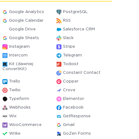
Google Analytics
PostgreSQL
Google Calendar
RSS
Google Drive
Salesforce CRM
Google Sheets
Slack
Instagram
Stripe
Intercom
Telegram
Kit (dawniej
Todoist
ConvertKit)
Constant Contact
Trello
Copper
Twilio
Crove
Typeform
Elementor
Webhooks
Facebook
Wix
GetResponse
WooCommerce
Gmail
Wrike
GoZen Forms