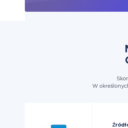
Skon
W określonych
Źródł