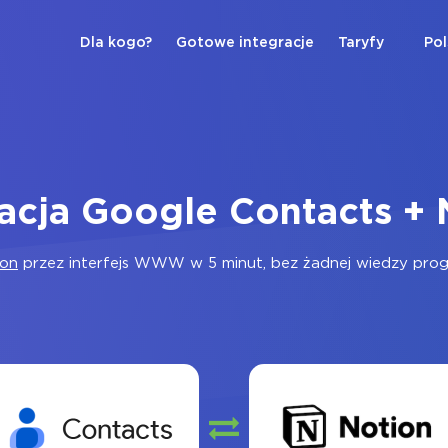
Dla kogo?
Gotowe integracje
Taryfy
Pol
racja Google Contacts + 
ion
przez interfejs WWW w 5 minut, bez żadnej wiedzy progra