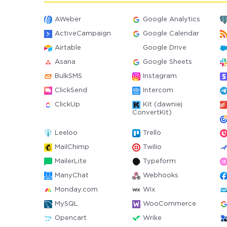
AWeber
Google Analytics
ActiveCampaign
Google Calendar
Airtable
Google Drive
Asana
Google Sheets
BulkSMS
Instagram
ClickSend
Intercom
ClickUp
Kit (dawniej
ConvertKit)
Leeloo
Trello
MailChimp
Twilio
MailerLite
Typeform
ManyChat
Webhooks
Monday.com
Wix
MySQL
WooCommerce
Opencart
Wrike