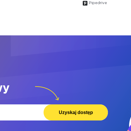
Pipedrive
wy
Uzyskaj dostęp