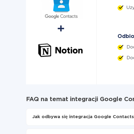
Uz
Odbio
Do
Do
FAQ na temat integracji Google Con
Jak odbywa się integracja Google Contacts
Najpierw
zarejestruj się w ApiX-Drive
Wybierz, jakie dane przenieść z Google Conta