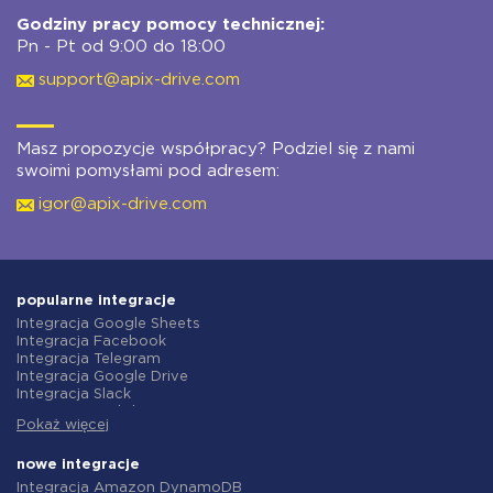
Godziny pracy pomocy technicznej:
Pn - Pt od 9:00 do 18:00
support@apix-drive.com
Masz propozycje współpracy? Podziel się z nami
swoimi pomysłami pod adresem:
igor@apix-drive.com
popularne integracje
Integracja Google Sheets
Integracja Facebook
Integracja Telegram
Integracja Google Drive
Integracja Slack
Integracja MailChimp
Pokaż więcej
Integracja Gmail
Integracja Trello
Integracja ClickUp
nowe integracje
Integracja Airtable
Integracja Amazon DynamoDB