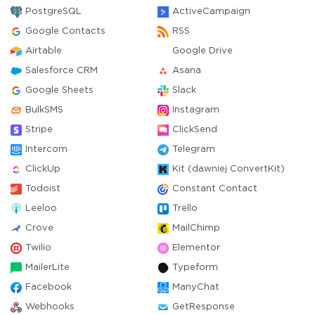
PostgreSQL
ActiveCampaign
Google Contacts
RSS
Airtable
Google Drive
Salesforce CRM
Asana
Google Sheets
Slack
BulkSMS
Instagram
Stripe
ClickSend
Intercom
Telegram
ClickUp
Kit (dawniej ConvertKit)
Todoist
Constant Contact
Leeloo
Trello
Crove
MailChimp
Twilio
Elementor
MailerLite
Typeform
Facebook
ManyChat
Webhooks
GetResponse