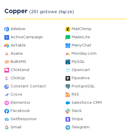
Copper
(261 gotowe złącze)
AWeber
MailChimp
ActiveCampaign
MailerLite
Airtable
ManyChat
Asana
Monday.com
BulkSMS
MySQL
ClickSend
Opencart
ClickUp
Pipedrive
Constant Contact
PostgreSQL
Crove
RSS
Elementor
Salesforce CRM
Facebook
Slack
GetResponse
Stripe
Gmail
Telegram