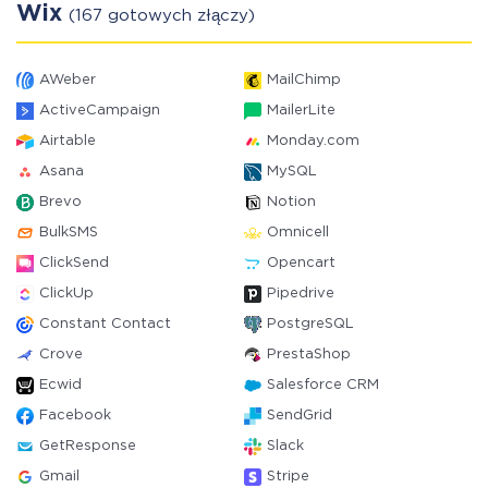
Wix
(167 gotowych złączy)
AWeber
MailChimp
ActiveCampaign
MailerLite
Airtable
Monday.com
Asana
MySQL
Brevo
Notion
BulkSMS
Omnicell
ClickSend
Opencart
ClickUp
Pipedrive
Constant Contact
PostgreSQL
Crove
PrestaShop
Ecwid
Salesforce CRM
Facebook
SendGrid
GetResponse
Slack
Gmail
Stripe