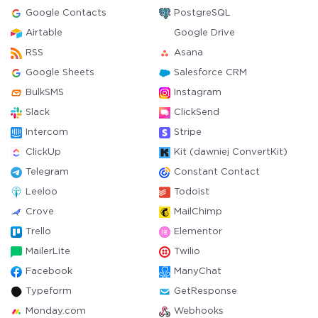
Google Contacts
PostgreSQL
Airtable
Google Drive
RSS
Asana
Google Sheets
Salesforce CRM
BulkSMS
Instagram
Slack
ClickSend
Intercom
Stripe
ClickUp
Kit (dawniej ConvertKit)
Telegram
Constant Contact
Leeloo
Todoist
Crove
MailChimp
Trello
Elementor
MailerLite
Twilio
Facebook
ManyChat
Typeform
GetResponse
Monday.com
Webhooks