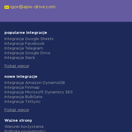
igor@apix-drive.com
popularne integracje
Integracja Google Sheets
Integracja Facebook
Integracja Telegram
Integracja Google Drive
Integracja Slack
Integracja MailChimp
Pokaż więcej
Integracja Gmail
Integracja Trello
Integracja ClickUp
nowe integracje
Integracja Airtable
Integracja Amazon DynamoDB
Integracja Google Contacts
Integracja Finmap
Integracja OpenAI (ChatGPT)
Integracja Microsoft Dynamics 365
Integracja Instagram
Integracja BulkGate
Integracja ActiveCampaign
Integracja TxtSync
Integracja Typeform
Integracja Wire2Air
Integracja Salesforce CRM
Pokaż więcej
Integracja Corezoid
Integracja Monday.com
Integracja Infobip
Integracja Notion
Integracja Instasent
Ważne strony
Integracja Stripe
Integracja AtomPark
Warunki korzystania
Integracja AWeber
Integracja TXTImpact
Polityka prywatności