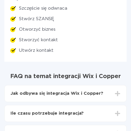
Szczęście się odwraca
Stwórz SZANSĘ
Otworzyć biznes
Stworzyć kontakt
Utwórz kontakt
FAQ na temat integracji Wix i Copper
Jak odbywa się integracja Wix i Copper?
Najpierw
zarejestruj się w ApiX-Drive
Wybierz, jakie dane przenieść z Wix do Copper
Ile czasu potrzebuje integracja?
Włącz aktualizację
Teraz dane będą automatycznie przesyłane z Wix
W zależności od systemu, z którym będziesz
do Copper
integrować, czas konfiguracji może się różnić i wynosić