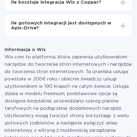
Ile kosztuje integracja Wix z Copper?
od 5 do 30 minut. Konfiguracja zajmuje średnio 10-15
minut.
Za właśnie integrację nie musisz płacić nic, a cała
funkcjonalność jest dostępna we wszystkich taryfach.
Ile gotowych integracji jest dostępnych w
Płacisz tylko za ilość danych, która faktycznie jest
Apix-Drive?
przekazywana z jednego z Twoich systemów do
drugiego za pośrednictwem naszej usługi. Jeśli
W tej chwili zakończyliśmy 296+ integracji oprócz Wix
dysponujesz niewielką ilością danych miesięcznie,
i Copper
możesz bezpiecznie skorzystać z darmowej taryfy lub
Informacja o Wix
w razie potrzeby przełączyć się na płatną. Więcej
Wix.com to platforma, która zapewnia użytkownikom
informacji o
taryfach
.
narzędzie do tworzenia stron internetowych i narzędzia
do tworzenia stron internetowych. Ta izraelska usługa
powstała w 2006 roku i obecnie świadczy usługi
użytkownikom w 190 krajach na całym świecie. Usługa
działa w modelu freemium, podstawowe opcje są
dostępne bezpłatnie, przewidziano szereg planów
taryfowych na podłączenie dodatkowych narzędzi.
Użytkownicy mogą tworzyć strony korzystając z wielu
gotowych szablonów, a następnie połączyć sklep
internetowy z witryną z możliwością zarządzania