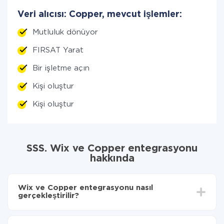
Veri alıcısı: Copper, mevcut işlemler:
Mutluluk dönüyor
FIRSAT Yarat
Bir işletme açın
Kişi oluştur
Kişi oluştur
SSS. Wix ve Copper entegrasyonu
hakkında
Wix ve Copper entegrasyonu nasıl
gerçekleştirilir?
İlk olarak,
'ı ApiX-Drive
'a kaydetmeniz gerekir.
Wix'den Copper'ye hangi verilerin aktarılacağını