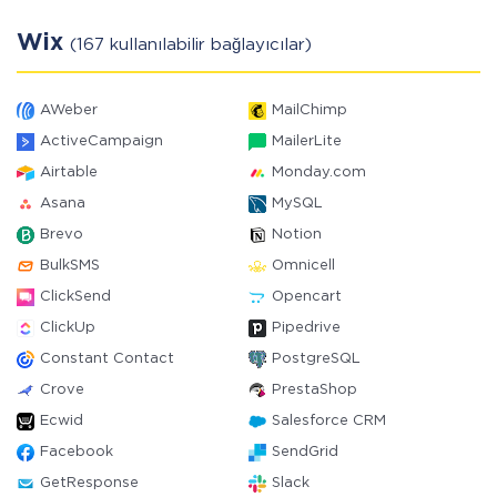
Wix
(167 kullanılabilir bağlayıcılar)
AWeber
MailChimp
ActiveCampaign
MailerLite
Airtable
Monday.com
Asana
MySQL
Brevo
Notion
BulkSMS
Omnicell
ClickSend
Opencart
ClickUp
Pipedrive
Constant Contact
PostgreSQL
Crove
PrestaShop
Ecwid
Salesforce CRM
Facebook
SendGrid
GetResponse
Slack