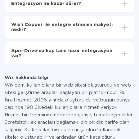
Entegrasyon ne kadar sürer?
seçin
Otomatik güncellemeyi aç
Entegre etmek istediğiniz sisteme bağlı olarak kurulum
Artık veriler otomatik olarak Wix'den Copper'ye
süresi 5 ile 30 dakika arasında değişebilir. Ortalama
aktarılacaktır.
Wix'i Copper ile entegre etmenin maliyeti
olarak, 10-15 dakika sürer.
nedir?
Tüm işlevler tüm tarife planlarında mevcut olduğundan
entegrasyon için ödeme yapmanız gerekmez.
Apix-Drive'da kaç tane hazır entegrasyon
Hizmetimiz aracılığıyla yalnızca bir sisteminizden
var?
diğerine aktarılan veri miktarı için ödeme yaparsınız.
Ayda az miktarda veriye sahipseniz, ücretsiz bir plan
Şu anda Wix ve Copper yanında 296 +
kullanabilir ve gerekirse ücretli bir plana geçebilirsiniz.
entegrasyonlarımız var
tarifeleri
hakkında daha fazla bilgi.
Wix hakkında bilgi
Wix.com, kullanıcılara bir web sitesi oluşturucu ve web
sitesi geliştirme araçları sağlayan bir platformdur. Bu
İsrail hizmeti 2006 yılında oluşturuldu ve bugün dünya
çapında 190 ülkedeki kullanıcılara hizmet veriyor.
Hizmet bir freemium modelinde çalışır, temel seçenekler
ücretsizdir, ek araçları bağlamak için bir dizi tarife planı
sağlanır. Kullanıcılar, birçok hazır şablon kullanarak
siteler oluşturabilir ve ardından ürün kataloğunu