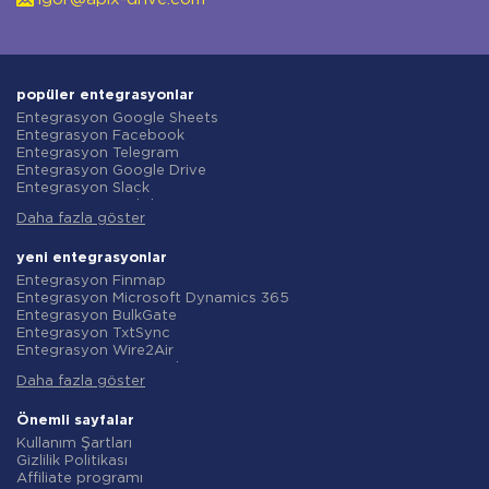
popüler entegrasyonlar
Entegrasyon Google Sheets
Entegrasyon Facebook
Entegrasyon Telegram
Entegrasyon Google Drive
Entegrasyon Slack
Entegrasyon MailChimp
Daha fazla göster
Entegrasyon Gmail
Entegrasyon Trello
Entegrasyon ClickUp
yeni entegrasyonlar
Entegrasyon Airtable
Entegrasyon Finmap
Entegrasyon Google Contacts
Entegrasyon Microsoft Dynamics 365
Entegrasyon OpenAI (ChatGPT)
Entegrasyon BulkGate
Entegrasyon Instagram
Entegrasyon TxtSync
Entegrasyon ActiveCampaign
Entegrasyon Wire2Air
Entegrasyon Typeform
Entegrasyon Corezoid
Entegrasyon Salesforce CRM
Daha fazla göster
Entegrasyon Infobip
Entegrasyon Monday.com
Entegrasyon Instasent
Entegrasyon Notion
Entegrasyon AtomPark
Önemli sayfalar
Entegrasyon Stripe
Entegrasyon TXTImpact
Kullanım Şartları
Entegrasyon AWeber
Entegrasyon Campaign Monitor
Gizlilik Politikası
Entegrasyon Asana
Entegrasyon CM.com
Affiliate programı
Entegrasyon ZOHO CRM