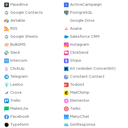
Pipedrive
ActiveCampaign
Google Contacts
PostgreSQL
Airtable
Google Drive
RSS
Asana
Google Sheets
Salesforce CRM
BulkSMS
Instagram
Slack
ClickSend
Intercom
Stripe
ClickUp
Kit (eskiden ConvertKit)
Telegram
Constant Contact
Leeloo
Todoist
Crove
MailChimp
Trello
Elementor
MailerLite
Twilio
Facebook
ManyChat
Typeform
GetResponse