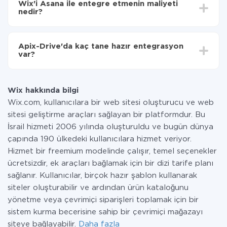
Wix'i Asana ile entegre etmenin maliyeti
olarak, 10-15 dakika sürer.
nedir?
Tüm işlevler tüm tarife planlarında mevcut olduğundan
entegrasyon için ödeme yapmanız gerekmez.
Apix-Drive'da kaç tane hazır entegrasyon
Hizmetimiz aracılığıyla yalnızca bir sisteminizden
var?
diğerine aktarılan veri miktarı için ödeme yaparsınız.
Ayda az miktarda veriye sahipseniz, ücretsiz bir plan
Şu anda Wix ve Asana yanında 296 +
kullanabilir ve gerekirse ücretli bir plana geçebilirsiniz.
entegrasyonlarımız var
tarifeleri
hakkında daha fazla bilgi.
Wix hakkında bilgi
Wix.com, kullanıcılara bir web sitesi oluşturucu ve web
sitesi geliştirme araçları sağlayan bir platformdur. Bu
İsrail hizmeti 2006 yılında oluşturuldu ve bugün dünya
çapında 190 ülkedeki kullanıcılara hizmet veriyor.
Hizmet bir freemium modelinde çalışır, temel seçenekler
ücretsizdir, ek araçları bağlamak için bir dizi tarife planı
sağlanır. Kullanıcılar, birçok hazır şablon kullanarak
siteler oluşturabilir ve ardından ürün kataloğunu
yönetme veya çevrimiçi siparişleri toplamak için bir
sistem kurma becerisine sahip bir çevrimiçi mağazayı
siteye bağlayabilir.
Daha fazla