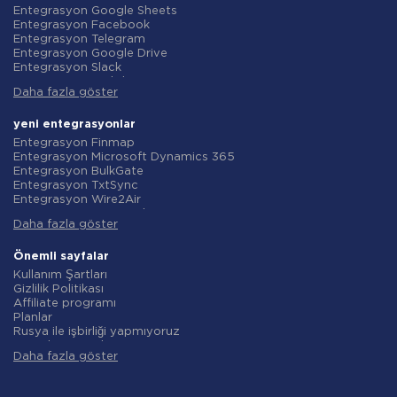
Entegrasyon Google Sheets
Entegrasyon Facebook
Entegrasyon Telegram
Entegrasyon Google Drive
Entegrasyon Slack
Entegrasyon MailChimp
Daha fazla göster
Entegrasyon Gmail
Entegrasyon Trello
Entegrasyon ClickUp
yeni entegrasyonlar
Entegrasyon Airtable
Entegrasyon Finmap
Entegrasyon Google Contacts
Entegrasyon Microsoft Dynamics 365
Entegrasyon OpenAI (ChatGPT)
Entegrasyon BulkGate
Entegrasyon Instagram
Entegrasyon TxtSync
Entegrasyon ActiveCampaign
Entegrasyon Wire2Air
Entegrasyon Typeform
Entegrasyon Corezoid
Entegrasyon Salesforce CRM
Daha fazla göster
Entegrasyon Infobip
Entegrasyon Monday.com
Entegrasyon Instasent
Entegrasyon Notion
Entegrasyon AtomPark
Önemli sayfalar
Entegrasyon Stripe
Entegrasyon TXTImpact
Kullanım Şartları
Entegrasyon AWeber
Entegrasyon Campaign Monitor
Gizlilik Politikası
Entegrasyon Asana
Entegrasyon CM.com
Affiliate programı
Entegrasyon ZOHO CRM
Entegrasyon D7 Networks
Planlar
Entegrasyon Webhooks
Entegrasyon SMS.to
Rusya ile işbirliği yapmıyoruz
Entegrasyon GetResponse
Entegrasyon SMSGlobal
Veri işleme sözleşmesi
Entegrasyon WooCommerce
Entegrasyon Textlocal
Daha fazla göster
iade politikasi
Entegrasyon Pipedrive
Entegrasyon ShoutOUT
Bireysel gelişim
Entegrasyon Google Calendar
Entegrasyon Apifonica
Ortaklık Programı Koşulları
Entegrasyon Opencart