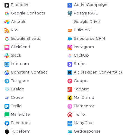
Pipedrive
ActiveCampaign
Google Contacts
PostgreSQL
Airtable
Google Drive
RSS
BulkSMS
Google Sheets
Salesforce CRM
ClickSend
Instagram
Slack
ClickUp
Intercom
Stripe
Constant Contact
Kit (eskiden ConvertKit)
Telegram
Copper
Leeloo
Todoist
Crove
MailChimp
Trello
Elementor
MailerLite
Twilio
Facebook
ManyChat
Typeform
GetResponse