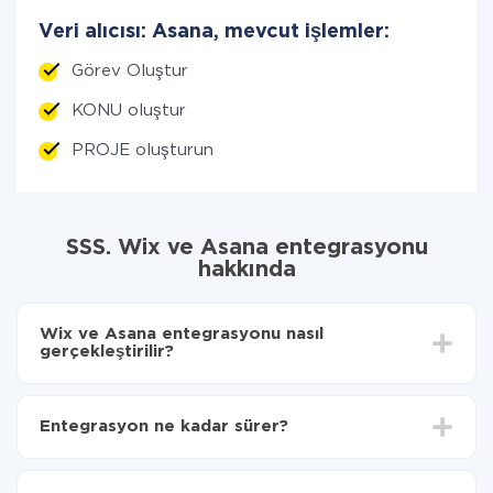
Veri alıcısı: Asana, mevcut işlemler:
Görev Oluştur
KONU oluştur
PROJE oluşturun
SSS. Wix ve Asana entegrasyonu
hakkında
Wix ve Asana entegrasyonu nasıl
gerçekleştirilir?
İlk olarak,
'ı ApiX-Drive
'a kaydetmeniz gerekir.
Wix'den Asana'ye hangi verilerin aktarılacağını seçin
Entegrasyon ne kadar sürer?
Otomatik güncellemeyi aç
Artık veriler otomatik olarak Wix'den Asana'ye
Entegre etmek istediğiniz sisteme bağlı olarak kurulum
aktarılacaktır.
süresi 5 ile 30 dakika arasında değişebilir. Ortalama