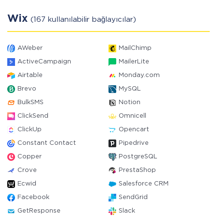
Wix
(167 kullanılabilir bağlayıcılar)
AWeber
MailChimp
ActiveCampaign
MailerLite
Airtable
Monday.com
Brevo
MySQL
BulkSMS
Notion
ClickSend
Omnicell
ClickUp
Opencart
Constant Contact
Pipedrive
Copper
PostgreSQL
Crove
PrestaShop
Ecwid
Salesforce CRM
Facebook
SendGrid
GetResponse
Slack