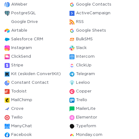
AWeber
Google Contacts
PostgreSQL
ActiveCampaign
Google Drive
RSS
Airtable
Google Sheets
Salesforce CRM
BulkSMS
Instagram
Slack
ClickSend
Intercom
Stripe
ClickUp
Kit (eskiden ConvertKit)
Telegram
Constant Contact
Leeloo
Todoist
Copper
MailChimp
Trello
Crove
MailerLite
Twilio
Elementor
ManyChat
Typeform
Facebook
Monday.com