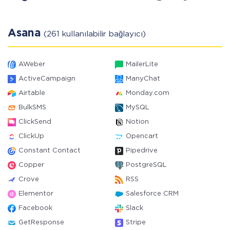
Asana
(261 kullanılabilir bağlayıcı)
AWeber
MailerLite
ActiveCampaign
ManyChat
Airtable
Monday.com
BulkSMS
MySQL
ClickSend
Notion
ClickUp
Opencart
Constant Contact
Pipedrive
Copper
PostgreSQL
Crove
RSS
Elementor
Salesforce CRM
Facebook
Slack
GetResponse
Stripe