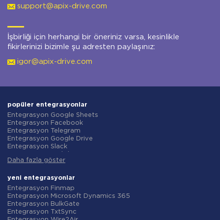
support@apix-drive.com
İşbirliği için herhangi bir öneriniz varsa, kesinlikle
fikirlerinizi bizimle şu adresten paylaşınız:
igor@apix-drive.com
popüler entegrasyonlar
Entegrasyon Google Sheets
Entegrasyon Facebook
Entegrasyon Telegram
Entegrasyon Google Drive
Entegrasyon Slack
Entegrasyon MailChimp
Daha fazla göster
Entegrasyon Gmail
Entegrasyon Trello
Entegrasyon ClickUp
yeni entegrasyonlar
Entegrasyon Airtable
Entegrasyon Finmap
Entegrasyon Google Contacts
Entegrasyon Microsoft Dynamics 365
Entegrasyon OpenAI (ChatGPT)
Entegrasyon BulkGate
Entegrasyon Instagram
Entegrasyon TxtSync
Entegrasyon ActiveCampaign
Entegrasyon Wire2Air