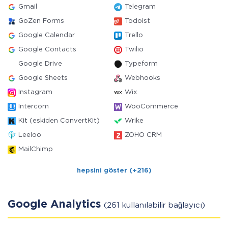
Gmail
Telegram
GoZen Forms
Todoist
Google Calendar
Trello
Google Contacts
Twilio
Google Drive
Typeform
Google Sheets
Webhooks
Instagram
Wix
Intercom
WooCommerce
Kit (eskiden ConvertKit)
Wrike
Leeloo
ZOHO CRM
MailChimp
hepsini göster (+216)
Google Analytics
(261 kullanılabilir bağlayıcı)