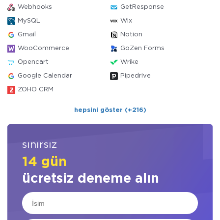
Webhooks
GetResponse
MySQL
Wix
Gmail
Notion
WooCommerce
GoZen Forms
Opencart
Wrike
Google Calendar
Pipedrive
ZOHO CRM
hepsini göster (+216)
sınırsız
14 gün
ücretsiz deneme alın