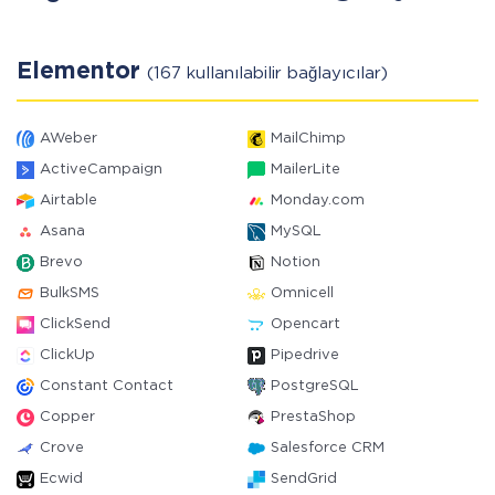
Elementor
(167 kullanılabilir bağlayıcılar)
AWeber
MailChimp
ActiveCampaign
MailerLite
Airtable
Monday.com
Asana
MySQL
Brevo
Notion
BulkSMS
Omnicell
ClickSend
Opencart
ClickUp
Pipedrive
Constant Contact
PostgreSQL
Copper
PrestaShop
Crove
Salesforce CRM
Ecwid
SendGrid