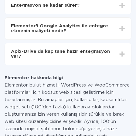
Elementor'den Google Analytics'ye hangi verilerin
Entegrasyon ne kadar sürer?
aktarılacağını seçin
Otomatik güncellemeyi aç
Entegre etmek istediğiniz sisteme bağlı olarak kurulum
Artık veriler otomatik olarak Elementor'den Google
süresi 5 ile 30 dakika arasında değişebilir. Ortalama
Analytics'ye aktarılacaktır.
Elementor'i Google Analytics ile entegre
olarak, 10-15 dakika sürer.
etmenin maliyeti nedir?
Tüm işlevler tüm tarife planlarında mevcut olduğundan
entegrasyon için ödeme yapmanız gerekmez.
Apix-Drive'da kaç tane hazır entegrasyon
Hizmetimiz aracılığıyla yalnızca bir sisteminizden
var?
diğerine aktarılan veri miktarı için ödeme yaparsınız.
Ayda az miktarda veriye sahipseniz, ücretsiz bir plan
Şu anda Elementor ve Google Analytics yanında 296 +
kullanabilir ve gerekirse ücretli bir plana geçebilirsiniz.
entegrasyonlarımız var
tarifeleri
hakkında daha fazla bilgi.
Elementor hakkında bilgi
Elementor bulut hizmeti, WordPress ve WooCommerce
platformları için kodsuz web sitesi geliştirme için
tasarlanmıştır. Bu amaçlar için, kullanıcılar, kapsamlı bir
widget seti (100'den fazla) kullanarak bloklardan
oluşturmanıza izin veren kullanışlı bir sürükle ve bırak
web sitesi düzenleyicisine erişebilir. Ayrıca, 100'ün
üzerinde orijinal şablonun bulunduğu yerleşik hazır