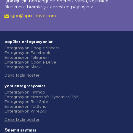
İşbirliği için herhangi bir öneriniz varsa, kesinlikle
fikirlerinizi bizimle şu adresten paylaşınız:
igor@apix-drive.com
popüler entegrasyonlar
Entegrasyon Google Sheets
Entegrasyon Facebook
Entegrasyon Telegram
Entegrasyon Google Drive
Entegrasyon Slack
Entegrasyon MailChimp
Daha fazla göster
Entegrasyon Gmail
Entegrasyon Trello
Entegrasyon ClickUp
yeni entegrasyonlar
Entegrasyon Airtable
Entegrasyon Finmap
Entegrasyon Google Contacts
Entegrasyon Microsoft Dynamics 365
Entegrasyon OpenAI (ChatGPT)
Entegrasyon BulkGate
Entegrasyon Instagram
Entegrasyon TxtSync
Entegrasyon ActiveCampaign
Entegrasyon Wire2Air
Entegrasyon Typeform
Entegrasyon Corezoid
Entegrasyon Salesforce CRM
Daha fazla göster
Entegrasyon Infobip
Entegrasyon Monday.com
Entegrasyon Instasent
Entegrasyon Notion
Entegrasyon AtomPark
Önemli sayfalar