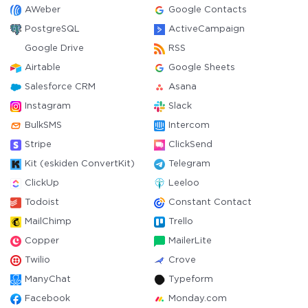
AWeber
Google Contacts
PostgreSQL
ActiveCampaign
Google Drive
RSS
Airtable
Google Sheets
Salesforce CRM
Asana
Instagram
Slack
BulkSMS
Intercom
Stripe
ClickSend
Kit (eskiden ConvertKit)
Telegram
ClickUp
Leeloo
Todoist
Constant Contact
MailChimp
Trello
Copper
MailerLite
Twilio
Crove
ManyChat
Typeform
Facebook
Monday.com