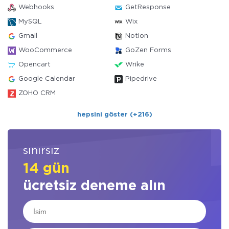
Webhooks
GetResponse
MySQL
Wix
Gmail
Notion
WooCommerce
GoZen Forms
Opencart
Wrike
Google Calendar
Pipedrive
ZOHO CRM
hepsini göster (+216)
sınırsız
14 gün
ücretsiz deneme alın