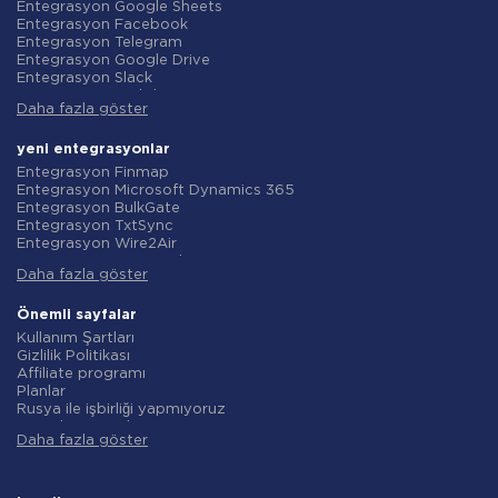
Entegrasyon Google Sheets
Entegrasyon Facebook
Entegrasyon Telegram
Entegrasyon Google Drive
Entegrasyon Slack
Entegrasyon MailChimp
Daha fazla göster
Entegrasyon Gmail
Entegrasyon Trello
Entegrasyon ClickUp
yeni entegrasyonlar
Entegrasyon Airtable
Entegrasyon Finmap
Entegrasyon Google Contacts
Entegrasyon Microsoft Dynamics 365
Entegrasyon OpenAI (ChatGPT)
Entegrasyon BulkGate
Entegrasyon Instagram
Entegrasyon TxtSync
Entegrasyon ActiveCampaign
Entegrasyon Wire2Air
Entegrasyon Typeform
Entegrasyon Corezoid
Entegrasyon Salesforce CRM
Daha fazla göster
Entegrasyon Infobip
Entegrasyon Monday.com
Entegrasyon Instasent
Entegrasyon Notion
Entegrasyon AtomPark
Önemli sayfalar
Entegrasyon Stripe
Entegrasyon TXTImpact
Kullanım Şartları
Entegrasyon AWeber
Entegrasyon Campaign Monitor
Gizlilik Politikası
Entegrasyon Asana
Entegrasyon CM.com
Affiliate programı
Entegrasyon ZOHO CRM
Entegrasyon D7 Networks
Planlar
Entegrasyon Webhooks
Entegrasyon SMS.to
Rusya ile işbirliği yapmıyoruz
Entegrasyon GetResponse
Entegrasyon SMSGlobal
Veri işleme sözleşmesi
Entegrasyon WooCommerce
Entegrasyon Textlocal
Daha fazla göster
iade politikasi
Entegrasyon Pipedrive
Entegrasyon ShoutOUT
Bireysel gelişim
Entegrasyon Google Calendar
Entegrasyon Apifonica
Ortaklık Programı Koşulları
Entegrasyon Opencart
Entegrasyon SMSAPI