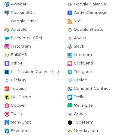
AWeber
Google Calendar
PostgreSQL
ActiveCampaign
Google Drive
RSS
Airtable
Google Sheets
Salesforce CRM
Asana
Instagram
Slack
BulkSMS
Intercom
Stripe
ClickSend
Kit (eskiden ConvertKit)
Telegram
ClickUp
Leeloo
Todoist
Constant Contact
MailChimp
Trello
Copper
MailerLite
Twilio
Crove
ManyChat
Typeform
Facebook
Monday.com