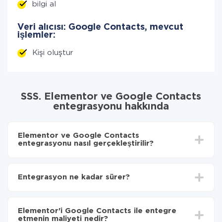
bilgi al
Veri alıcısı: Google Contacts, mevcut
işlemler:
Kişi oluştur
SSS. Elementor ve Google Contacts
entegrasyonu hakkında
Elementor ve Google Contacts
entegrasyonu nasıl gerçekleştirilir?
İlk olarak,
'ı ApiX-Drive
'a kaydetmeniz gerekir.
Elementor'den Google Contacts'ye hangi verilerin
Entegrasyon ne kadar sürer?
aktarılacağını seçin
Otomatik güncellemeyi aç
Entegre etmek istediğiniz sisteme bağlı olarak kurulum
Artık veriler otomatik olarak Elementor'den Google
süresi 5 ile 30 dakika arasında değişebilir. Ortalama
Contacts'ye aktarılacaktır.
Elementor'i Google Contacts ile entegre
olarak, 10-15 dakika sürer.
etmenin maliyeti nedir?