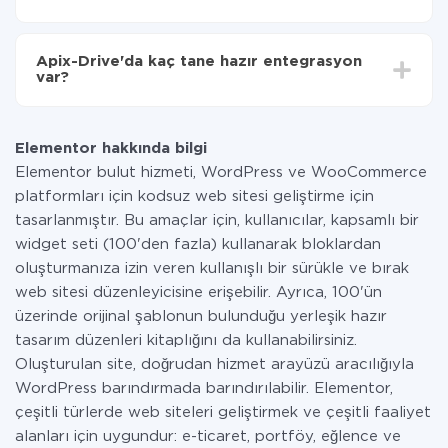
Tüm işlevler tüm tarife planlarında mevcut olduğundan
entegrasyon için ödeme yapmanız gerekmez.
Apix-Drive'da kaç tane hazır entegrasyon
Hizmetimiz aracılığıyla yalnızca bir sisteminizden
var?
diğerine aktarılan veri miktarı için ödeme yaparsınız.
Ayda az miktarda veriye sahipseniz, ücretsiz bir plan
Şu anda Elementor ve Google Contacts yanında 296 +
kullanabilir ve gerekirse ücretli bir plana geçebilirsiniz.
entegrasyonlarımız var
tarifeleri
hakkında daha fazla bilgi.
Elementor hakkında bilgi
Elementor bulut hizmeti, WordPress ve WooCommerce
platformları için kodsuz web sitesi geliştirme için
tasarlanmıştır. Bu amaçlar için, kullanıcılar, kapsamlı bir
widget seti (100'den fazla) kullanarak bloklardan
oluşturmanıza izin veren kullanışlı bir sürükle ve bırak
web sitesi düzenleyicisine erişebilir. Ayrıca, 100'ün
üzerinde orijinal şablonun bulunduğu yerleşik hazır
tasarım düzenleri kitaplığını da kullanabilirsiniz.
Oluşturulan site, doğrudan hizmet arayüzü aracılığıyla
WordPress barındırmada barındırılabilir. Elementor,
çeşitli türlerde web siteleri geliştirmek ve çeşitli faaliyet
alanları için uygundur: e-ticaret, portföy, eğlence ve