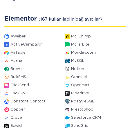
Elementor
(167 kullanılabilir bağlayıcılar)
AWeber
MailChimp
ActiveCampaign
MailerLite
Airtable
Monday.com
Asana
MySQL
Brevo
Notion
BulkSMS
Omnicell
ClickSend
Opencart
ClickUp
Pipedrive
Constant Contact
PostgreSQL
Copper
PrestaShop
Crove
Salesforce CRM
Ecwid
SendGrid