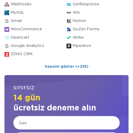
Webhooks
GetResponse
MySQL
Wix
Gmail
Notion
WooCommerce
GoZen Forms
Opencart
Wrike
Google Analytics
Pipedrive
ZOHO CRM
hepsini göster (+216)
sınırsız
14 gün
ücretsiz deneme alın