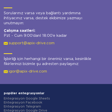
Sorularınız varsa veya bağlantı yardımına
ihtiyacınız varsa, destek ekibimize yazmayı
unutmayın:
Çalışma saatleri:
Pzt - Cum 9:00’danl 18:00’e kadar
support@apix-drive.com
İşbirliği için herhangi bir öneriniz varsa, kesinlikle
fikirlerinizi bizimle şu adresten paylaşınız:
igor@apix-drive.com
popüler entegrasyonlar
Entegrasyon Google Sheets
Entegrasyon Facebook
Entegrasyon Telegram
Entegrasyon Google Drive