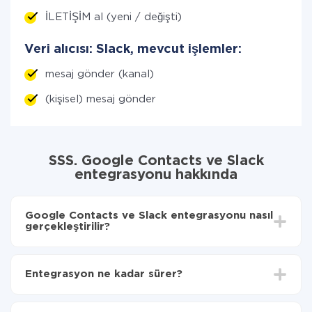
İLETİŞİM al (yeni / değişti)
Veri alıcısı: Slack, mevcut işlemler:
mesaj gönder (kanal)
(kişisel) mesaj gönder
SSS. Google Contacts ve Slack
entegrasyonu hakkında
Google Contacts ve Slack entegrasyonu nasıl
gerçekleştirilir?
İlk olarak,
'ı ApiX-Drive
'a kaydetmeniz gerekir.
Google Contacts'den Slack'ye hangi verilerin
Entegrasyon ne kadar sürer?
aktarılacağını seçin
Otomatik güncellemeyi aç
Entegre etmek istediğiniz sisteme bağlı olarak kurulum
Artık veriler otomatik olarak Google Contacts'den