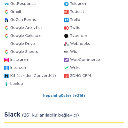
GetResponse
Telegram
Gmail
Todoist
GoZen Forms
Trello
Google Analytics
Twilio
Google Calendar
Typeform
Google Drive
Webhooks
Google Sheets
Wix
Instagram
WooCommerce
Intercom
Wrike
Kit (eskiden ConvertKit)
ZOHO CRM
Leeloo
hepsini göster (+216)
Slack
(261 kullanılabilir bağlayıcı)