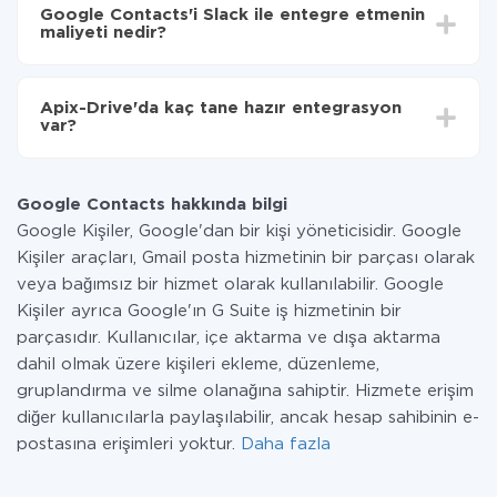
süresi 5 ile 30 dakika arasında değişebilir. Ortalama
Slack'ye aktarılacaktır.
Google Contacts'i Slack ile entegre etmenin
olarak, 10-15 dakika sürer.
maliyeti nedir?
Tüm işlevler tüm tarife planlarında mevcut olduğundan
entegrasyon için ödeme yapmanız gerekmez.
Apix-Drive'da kaç tane hazır entegrasyon
Hizmetimiz aracılığıyla yalnızca bir sisteminizden
var?
diğerine aktarılan veri miktarı için ödeme yaparsınız.
Ayda az miktarda veriye sahipseniz, ücretsiz bir plan
Şu anda Google Contacts ve Slack yanında 296 +
kullanabilir ve gerekirse ücretli bir plana geçebilirsiniz.
entegrasyonlarımız var
tarifeleri
hakkında daha fazla bilgi.
Google Contacts hakkında bilgi
Google Kişiler, Google'dan bir kişi yöneticisidir. Google
Kişiler araçları, Gmail posta hizmetinin bir parçası olarak
veya bağımsız bir hizmet olarak kullanılabilir. Google
Kişiler ayrıca Google'ın G Suite iş hizmetinin bir
parçasıdır. Kullanıcılar, içe aktarma ve dışa aktarma
dahil olmak üzere kişileri ekleme, düzenleme,
gruplandırma ve silme olanağına sahiptir. Hizmete erişim
diğer kullanıcılarla paylaşılabilir, ancak hesap sahibinin e-
postasına erişimleri yoktur.
Daha fazla