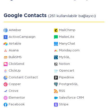
Google Contacts
(261 kullanılabilir bağlayıcı)
AWeber
MailChimp
ActiveCampaign
MailerLite
Airtable
ManyChat
Asana
Monday.com
BulkSMS
MySQL
ClickSend
Notion
ClickUp
Opencart
Constant Contact
Pipedrive
Copper
PostgreSQL
Crove
RSS
Elementor
Salesforce CRM
Facebook
Stripe