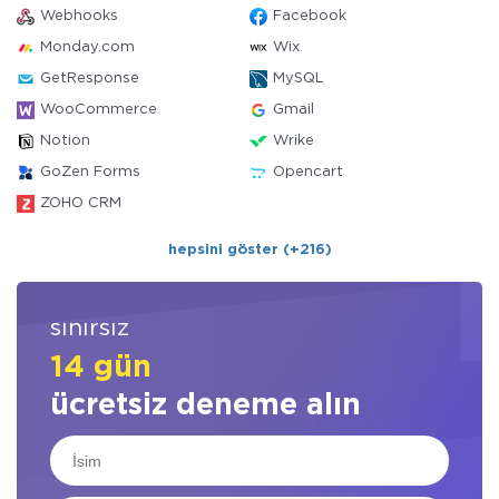
Webhooks
Facebook
Monday.com
Wix
GetResponse
MySQL
WooCommerce
Gmail
Notion
Wrike
GoZen Forms
Opencart
ZOHO CRM
hepsini göster (+216)
sınırsız
14 gün
ücretsiz deneme alın