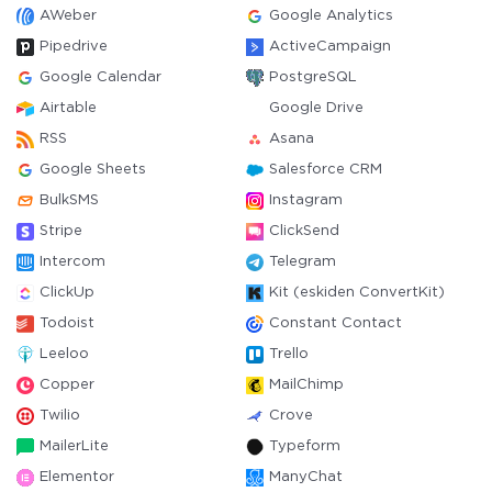
AWeber
Google Analytics
Pipedrive
ActiveCampaign
Google Calendar
PostgreSQL
Airtable
Google Drive
RSS
Asana
Google Sheets
Salesforce CRM
BulkSMS
Instagram
Stripe
ClickSend
Intercom
Telegram
ClickUp
Kit (eskiden ConvertKit)
Todoist
Constant Contact
Leeloo
Trello
Copper
MailChimp
Twilio
Crove
MailerLite
Typeform
Elementor
ManyChat