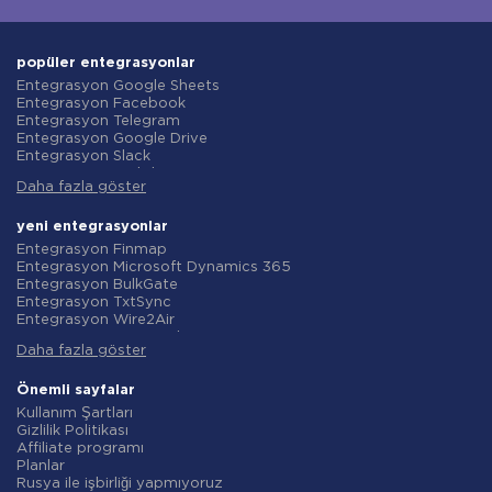
popüler entegrasyonlar
Entegrasyon Google Sheets
Entegrasyon Facebook
Entegrasyon Telegram
Entegrasyon Google Drive
Entegrasyon Slack
Entegrasyon MailChimp
Daha fazla göster
Entegrasyon Gmail
Entegrasyon Trello
Entegrasyon ClickUp
yeni entegrasyonlar
Entegrasyon Airtable
Entegrasyon Finmap
Entegrasyon Google Contacts
Entegrasyon Microsoft Dynamics 365
Entegrasyon OpenAI (ChatGPT)
Entegrasyon BulkGate
Entegrasyon Instagram
Entegrasyon TxtSync
Entegrasyon ActiveCampaign
Entegrasyon Wire2Air
Entegrasyon Typeform
Entegrasyon Corezoid
Entegrasyon Salesforce CRM
Daha fazla göster
Entegrasyon Infobip
Entegrasyon Monday.com
Entegrasyon Instasent
Entegrasyon Notion
Entegrasyon AtomPark
Önemli sayfalar
Entegrasyon Stripe
Entegrasyon TXTImpact
Kullanım Şartları
Entegrasyon AWeber
Entegrasyon Campaign Monitor
Gizlilik Politikası
Entegrasyon Asana
Entegrasyon CM.com
Affiliate programı
Entegrasyon ZOHO CRM
Entegrasyon D7 Networks
Planlar
Entegrasyon Webhooks
Entegrasyon SMS.to
Rusya ile işbirliği yapmıyoruz
Entegrasyon GetResponse