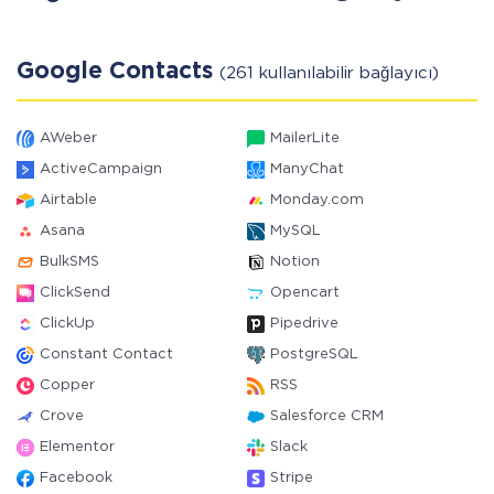
Google Contacts
(261 kullanılabilir bağlayıcı)
AWeber
MailerLite
ActiveCampaign
ManyChat
Airtable
Monday.com
Asana
MySQL
BulkSMS
Notion
ClickSend
Opencart
ClickUp
Pipedrive
Constant Contact
PostgreSQL
Copper
RSS
Crove
Salesforce CRM
Elementor
Slack
Facebook
Stripe