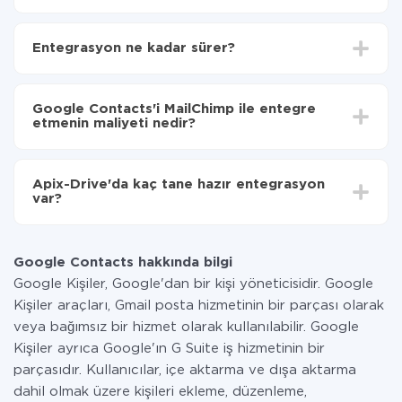
İlk olarak,
'ı ApiX-Drive
'a kaydetmeniz gerekir.
Google Contacts'den MailChimp'ye hangi verilerin
Entegrasyon ne kadar sürer?
aktarılacağını seçin
Otomatik güncellemeyi aç
Entegre etmek istediğiniz sisteme bağlı olarak kurulum
Artık veriler otomatik olarak Google Contacts'den
süresi 5 ile 30 dakika arasında değişebilir. Ortalama
MailChimp'ye aktarılacaktır.
Google Contacts'i MailChimp ile entegre
olarak, 10-15 dakika sürer.
etmenin maliyeti nedir?
Tüm işlevler tüm tarife planlarında mevcut olduğundan
entegrasyon için ödeme yapmanız gerekmez.
Apix-Drive'da kaç tane hazır entegrasyon
Hizmetimiz aracılığıyla yalnızca bir sisteminizden
var?
diğerine aktarılan veri miktarı için ödeme yaparsınız.
Ayda az miktarda veriye sahipseniz, ücretsiz bir plan
Şu anda Google Contacts ve MailChimp yanında 296 +
kullanabilir ve gerekirse ücretli bir plana geçebilirsiniz.
entegrasyonlarımız var
tarifeleri
hakkında daha fazla bilgi.
Google Contacts hakkında bilgi
Google Kişiler, Google'dan bir kişi yöneticisidir. Google
Kişiler araçları, Gmail posta hizmetinin bir parçası olarak
veya bağımsız bir hizmet olarak kullanılabilir. Google
Kişiler ayrıca Google'ın G Suite iş hizmetinin bir
parçasıdır. Kullanıcılar, içe aktarma ve dışa aktarma
dahil olmak üzere kişileri ekleme, düzenleme,