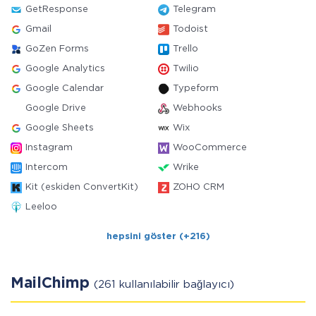
GetResponse
Telegram
Gmail
Todoist
GoZen Forms
Trello
Google Analytics
Twilio
Google Calendar
Typeform
Google Drive
Webhooks
Google Sheets
Wix
Instagram
WooCommerce
Intercom
Wrike
Kit (eskiden ConvertKit)
ZOHO CRM
Leeloo
hepsini göster (+216)
MailChimp
(261 kullanılabilir bağlayıcı)