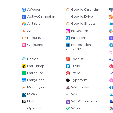
AWeber
Google Calendar
ActiveCampaign
Google Drive
Airtable
Google Sheets
Asana
Instagram
BulkSMS
Intercom
ClickSend
Kit (eskiden
ConvertKit)
Leeloo
Todoist
MailChimp
Trello
MailerLite
Twilio
ManyChat
Typeform
Monday.com
Webhooks
MySQL
Wix
Notion
WooCommerce
Opencart
Wrike