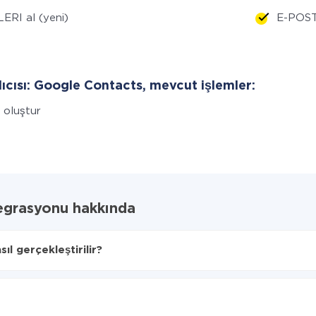
ERI al (yeni)
E-POSTA
lıcısı: Google Contacts, mevcut işlemler:
i oluştur
egrasyonu hakkında
l gerçekleştirilir?
tarılacağını seçin
Contacts'ye aktarılacaktır.