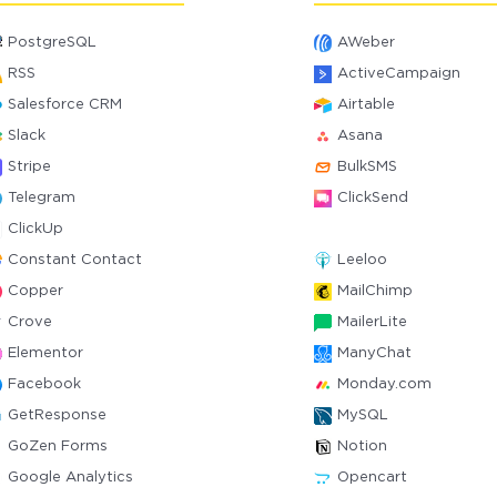
PostgreSQL
AWeber
RSS
ActiveCampaign
Salesforce CRM
Airtable
Slack
Asana
Stripe
BulkSMS
Telegram
ClickSend
ClickUp
Constant Contact
Leeloo
Copper
MailChimp
Crove
MailerLite
Elementor
ManyChat
Facebook
Monday.com
GetResponse
MySQL
GoZen Forms
Notion
Google Analytics
Opencart