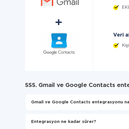
EKL
Veri a
Kiş
SSS. Gmail ve Google Contacts ent
Gmail ve Google Contacts entegrasyonu nası
İlk olarak,
'ı ApiX-Drive
'a kaydetmeniz gerekir.
Gmail'den Google Contacts'ye hangi verilerin ak
Entegrasyon ne kadar sürer?
Otomatik güncellemeyi aç
Artık veriler otomatik olarak Gmail'den Google 