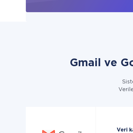
Gmail ve G
Sist
Veril
Veri k