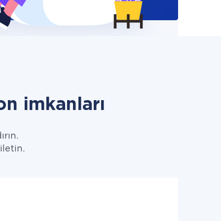
n imkanları
ırın.
letin.