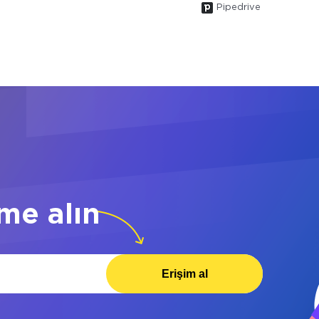
Pipedrive
me alın
Erişim al