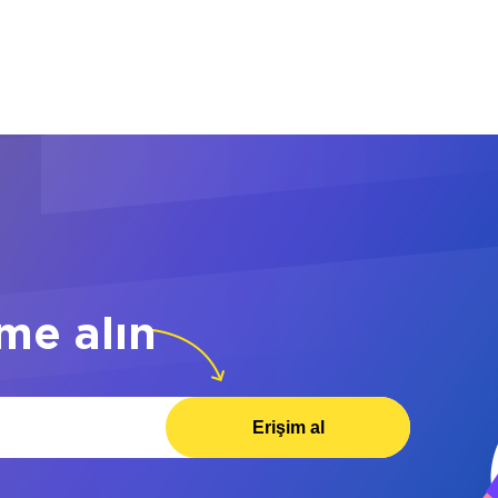
me alın
Erişim al