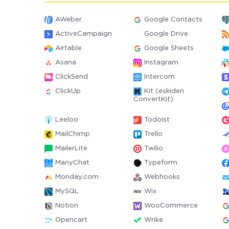
AWeber
Google Contacts
ActiveCampaign
Google Drive
Airtable
Google Sheets
Asana
Instagram
ClickSend
Intercom
ClickUp
Kit (eskiden
ConvertKit)
Leeloo
Todoist
MailChimp
Trello
MailerLite
Twilio
ManyChat
Typeform
Monday.com
Webhooks
MySQL
Wix
Notion
WooCommerce
Opencart
Wrike