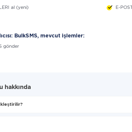
ERI al (yeni)
E-POSTA
lıcısı: BulkSMS, mevcut işlemler:
S gönder
u hakkında
eştirilir?
ını seçin
ye aktarılacaktır.