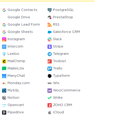
Google Contacts
PostgreSQL
Google Drive
PrestaShop
Google Lead Form
RSS
Google Sheets
Salesforce CRM
Instagram
Slack
Intercom
Stripe
Leeloo
Telegram
MailChimp
Todoist
MailerLite
Trello
ManyChat
Typeform
Monday.com
Wix
MySQL
WooCommerce
Notion
Wrike
Opencart
ZOHO CRM
Pipedrive
iCloud