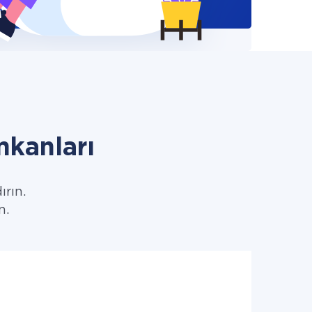
kanları
ırın.
n.