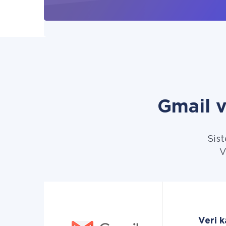
Gmail 
Sist
V
Veri k