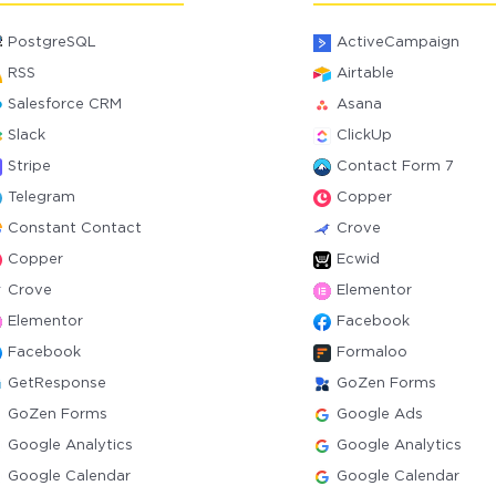
PostgreSQL
ActiveCampaign
RSS
Airtable
Salesforce CRM
Asana
Slack
ClickUp
Stripe
Contact Form 7
Telegram
Copper
Constant Contact
Crove
Copper
Ecwid
Crove
Elementor
Elementor
Facebook
Facebook
Formaloo
GetResponse
GoZen Forms
GoZen Forms
Google Ads
Google Analytics
Google Analytics
Google Calendar
Google Calendar