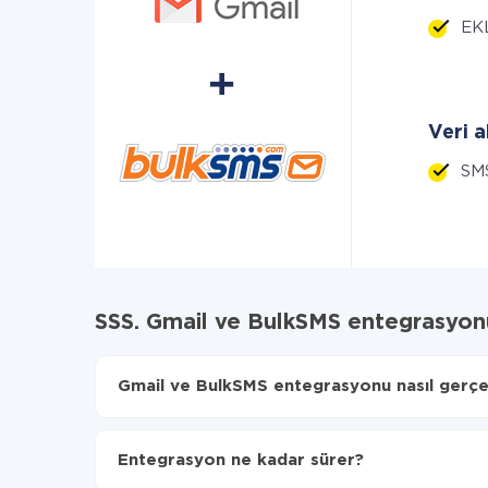
EKL
Veri a
SM
SSS. Gmail ve BulkSMS entegrasyon
Gmail ve BulkSMS entegrasyonu nasıl gerçekl
İlk olarak,
'ı ApiX-Drive
'a kaydetmeniz gerekir.
Gmail'den BulkSMS'ye hangi verilerin aktarılacağ
Entegrasyon ne kadar sürer?
Otomatik güncellemeyi aç
Artık veriler otomatik olarak Gmail'den BulkSMS'