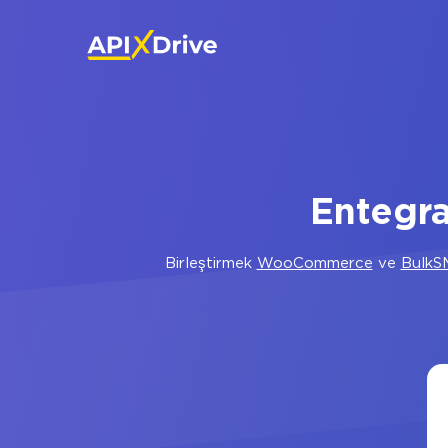
Entegr
Birleştirmek
WooCommerce
ve
BulkS