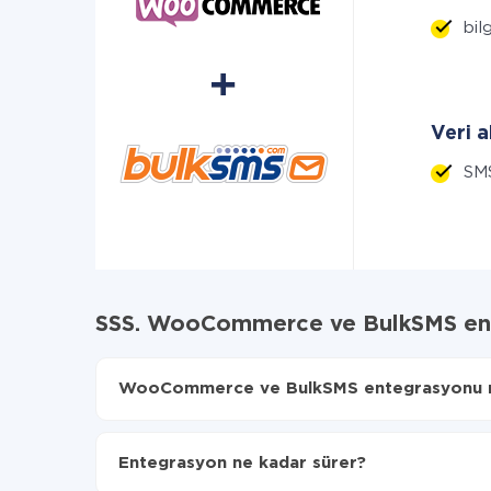
bilg
Veri a
SM
SSS. WooCommerce ve BulkSMS ent
WooCommerce ve BulkSMS entegrasyonu nası
İlk olarak,
'ı ApiX-Drive
'a kaydetmeniz gerekir.
WooCommerce'den BulkSMS'ye hangi verilerin a
Entegrasyon ne kadar sürer?
Otomatik güncellemeyi aç
Artık veriler otomatik olarak WooCommerce'den