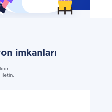
n imkanları
ırın.
iletin.