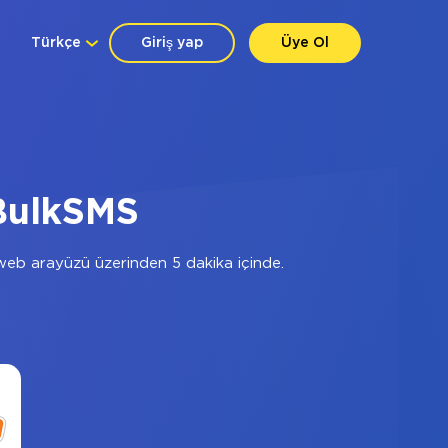
Türkçe
Giriş yap
Üye Ol
BulkSMS
eb arayüzü üzerinden 5 dakika içinde.