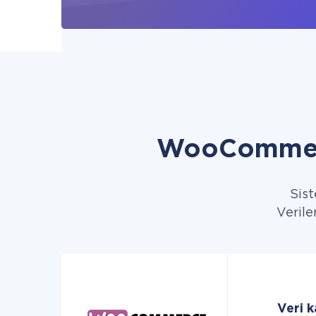
WooCommerc
Sist
Verile
Veri 