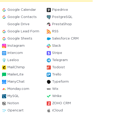
Google Calendar
Pipedrive
Google Contacts
PostgreSQL
Google Drive
PrestaShop
Google Lead Form
RSS
Google Sheets
Salesforce CRM
Instagram
Slack
Intercom
Stripe
Leeloo
Telegram
MailChimp
Todoist
MailerLite
Trello
ManyChat
Typeform
Monday.com
Wix
MySQL
Wrike
Notion
ZOHO CRM
Opencart
iCloud