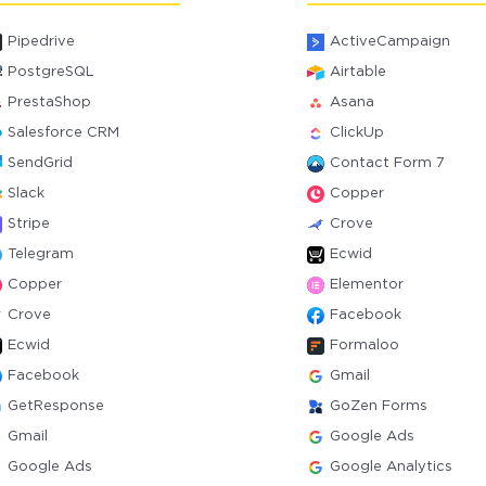
Pipedrive
ActiveCampaign
PostgreSQL
Airtable
PrestaShop
Asana
Salesforce CRM
ClickUp
SendGrid
Contact Form 7
Slack
Copper
Stripe
Crove
Telegram
Ecwid
Copper
Elementor
Crove
Facebook
Ecwid
Formaloo
Facebook
Gmail
GetResponse
GoZen Forms
Gmail
Google Ads
Google Ads
Google Analytics