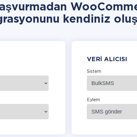
 başvurmadan WooComme
grasyonunu kendiniz oluş
VERI ALICISI
Sistem
Eylem