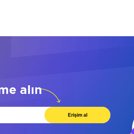
me alın
Erişim al