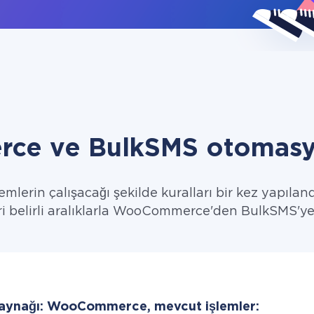
e ve BulkSMS otomasyo
emlerin çalışacağı şekilde kuralları bir kez yapıland
ri belirli aralıklarla WooCommerce'den BulkSMS'ye 
kaynağı: WooCommerce, mevcut işlemler: