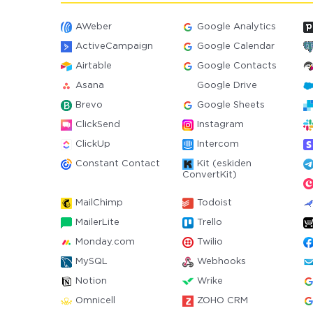
AWeber
Google Analytics
ActiveCampaign
Google Calendar
Airtable
Google Contacts
Asana
Google Drive
Brevo
Google Sheets
ClickSend
Instagram
ClickUp
Intercom
Constant Contact
Kit (eskiden
ConvertKit)
MailChimp
Todoist
MailerLite
Trello
Monday.com
Twilio
MySQL
Webhooks
Notion
Wrike
Omnicell
ZOHO CRM