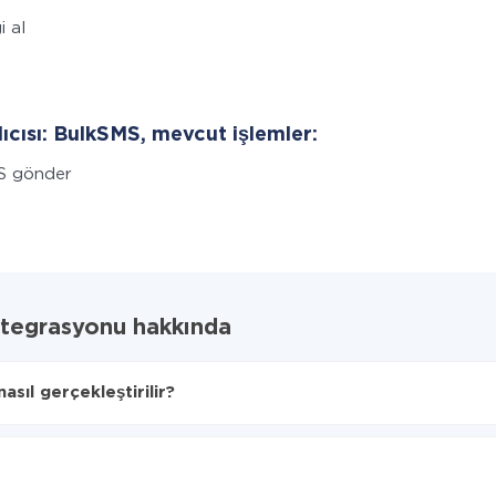
i al
lıcısı: BulkSMS, mevcut işlemler:
S gönder
egrasyonu hakkında
l gerçekleştirilir?
ktarılacağını seçin
 BulkSMS'ye aktarılacaktır.