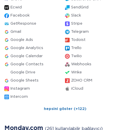
Ecwid
SendGrid
Facebook
Slack
GetResponse
Stripe
Gmail
Telegram
Google Ads
Todoist
Google Analytics
Trello
Google Calendar
Twilio
Google Contacts
Webhooks
Google Drive
Wrike
Google Sheets
ZOHO CRM
Instagram
iCloud
Intercom
hepsini göster (+122)
Monday.com
(261 kullanılabilir bağlayıcı)