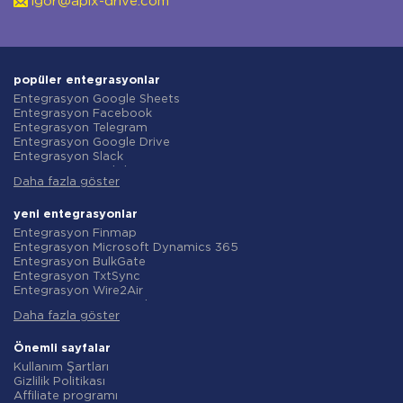
igor@apix-drive.com
popüler entegrasyonlar
Entegrasyon Google Sheets
Entegrasyon Facebook
Entegrasyon Telegram
Entegrasyon Google Drive
Entegrasyon Slack
Entegrasyon MailChimp
Daha fazla göster
Entegrasyon Gmail
Entegrasyon Trello
Entegrasyon ClickUp
yeni entegrasyonlar
Entegrasyon Airtable
Entegrasyon Finmap
Entegrasyon Google Contacts
Entegrasyon Microsoft Dynamics 365
Entegrasyon OpenAI (ChatGPT)
Entegrasyon BulkGate
Entegrasyon Instagram
Entegrasyon TxtSync
Entegrasyon ActiveCampaign
Entegrasyon Wire2Air
Entegrasyon Typeform
Entegrasyon Corezoid
Entegrasyon Salesforce CRM
Daha fazla göster
Entegrasyon Infobip
Entegrasyon Monday.com
Entegrasyon Instasent
Entegrasyon Notion
Entegrasyon AtomPark
Önemli sayfalar
Entegrasyon Stripe
Entegrasyon TXTImpact
Kullanım Şartları
Entegrasyon AWeber
Entegrasyon Campaign Monitor
Gizlilik Politikası
Entegrasyon Asana
Entegrasyon CM.com
Affiliate programı
Entegrasyon ZOHO CRM