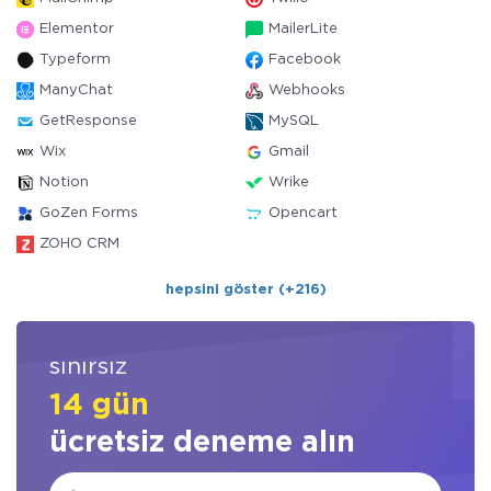
Elementor
MailerLite
Typeform
Facebook
ManyChat
Webhooks
GetResponse
MySQL
Wix
Gmail
Notion
Wrike
GoZen Forms
Opencart
ZOHO CRM
hepsini göster (+216)
sınırsız
14 gün
ücretsiz deneme alın