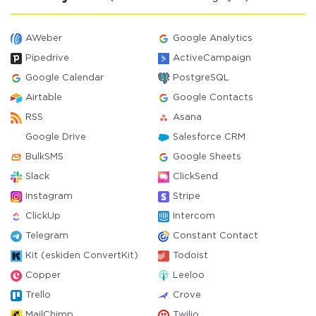
AWeber
Google Analytics
Pipedrive
ActiveCampaign
Google Calendar
PostgreSQL
Airtable
Google Contacts
RSS
Asana
Google Drive
Salesforce CRM
BulkSMS
Google Sheets
Slack
ClickSend
Instagram
Stripe
ClickUp
Intercom
Telegram
Constant Contact
Kit (eskiden ConvertKit)
Todoist
Copper
Leeloo
Trello
Crove
MailChimp
Twilio