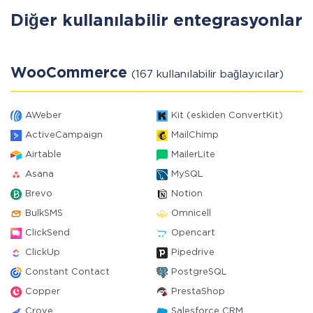
Diğer kullanılabilir entegrasyonlar
WooCommerce
(167 kullanılabilir bağlayıcılar)
AWeber
Kit (eskiden ConvertKit)
ActiveCampaign
MailChimp
Airtable
MailerLite
Asana
MySQL
Brevo
Notion
BulkSMS
Omnicell
ClickSend
Opencart
ClickUp
Pipedrive
Constant Contact
PostgreSQL
Copper
PrestaShop
Crove
Salesforce CRM