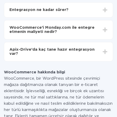
İlk olarak,
'ı ApiX-Drive
'a kaydetmeniz gerekir.
WooCommerce'den Monday.com'ye hangi verilerin
Entegrasyon ne kadar sürer?
aktarılacağını seçin
Otomatik güncellemeyi aç
Entegre etmek istediğiniz sisteme bağlı olarak kurulum
Artık veriler otomatik olarak WooCommerce'den
süresi 5 ile 30 dakika arasında değişebilir. Ortalama
Monday.com'ye aktarılacaktır.
WooCommerce'i Monday.com ile entegre
olarak, 10-15 dakika sürer.
etmenin maliyeti nedir?
Tüm işlevler tüm tarife planlarında mevcut olduğundan
entegrasyon için ödeme yapmanız gerekmez.
Apix-Drive'da kaç tane hazır entegrasyon
Hizmetimiz aracılığıyla yalnızca bir sisteminizden
var?
diğerine aktarılan veri miktarı için ödeme yaparsınız.
Ayda az miktarda veriye sahipseniz, ücretsiz bir plan
Şu anda WooCommerce ve Monday.com yanında 296
kullanabilir ve gerekirse ücretli bir plana geçebilirsiniz.
+ entegrasyonlarımız var
tarifeleri
hakkında daha fazla bilgi.
WooCommerce hakkında bilgi
WooCommerce, bir WordPress sitesinde çevrimiçi
mağaza dağıtmanıza olanak tanıyan bir e-ticaret
eklentisidir. İşlevselliği, esnekliği ve birçok ek uzantısı
sayesinde, ne tür mal sattıklarına, ne tür ödemelerin
kabul edildiğine ve nasıl teslim edildiklerine bakılmaksızın
her türlü karmaşıklıkta mağazalar oluşturmanıza olanak
tanır. Eklenti tamamen ücretsiz olarak dağıtılır ve