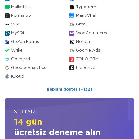
MailerLite
Typeform
Formaloo
ManyChat
Wix
Gmail
MySQL
WooCommerce
GoZen Forms
Notion
Wrike
Google Ads
Opencart
ZOHO CRM
Google Analytics
Pipedrive
iCloud
hepsini göster (+132)
sınırsız
14 gün
ücretsiz deneme alın