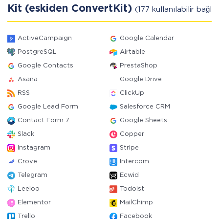
Kit (eskiden ConvertKit)
(177 kullanılabilir bağlay
ActiveCampaign
Google Calendar
PostgreSQL
Airtable
Google Contacts
PrestaShop
Asana
Google Drive
RSS
ClickUp
Google Lead Form
Salesforce CRM
Contact Form 7
Google Sheets
Slack
Copper
Instagram
Stripe
Crove
Intercom
Telegram
Ecwid
Leeloo
Todoist
Elementor
MailChimp
Trello
Facebook