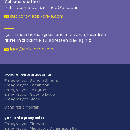
Çalışma saatleri:
Pzt - Cum 9:00’danl 18:00’e kadar
support@apix-drive.com
İşbirliği için herhangi bir öneriniz varsa, kesinlikle
fikirlerinizi bizimle şu adresten paylaşınız:
igor@apix-drive.com
popüler entegrasyonlar
Entegrasyon Google Sheets
Entegrasyon Facebook
Entegrasyon Telegram
Entegrasyon Google Drive
Entegrasyon Slack
Entegrasyon MailChimp
Daha fazla göster
Entegrasyon Gmail
Entegrasyon Trello
Entegrasyon ClickUp
yeni entegrasyonlar
Entegrasyon Airtable
Entegrasyon Finmap
Entegrasyon Google Contacts
Entegrasyon Microsoft Dynamics 365