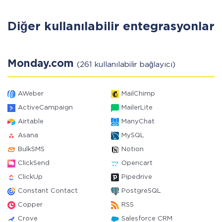
Diğer kullanılabilir entegrasyonlar
Monday.com
(261 kullanılabilir bağlayıcı)
AWeber
MailChimp
ActiveCampaign
MailerLite
Airtable
ManyChat
Asana
MySQL
BulkSMS
Notion
ClickSend
Opencart
ClickUp
Pipedrive
Constant Contact
PostgreSQL
Copper
RSS
Crove
Salesforce CRM