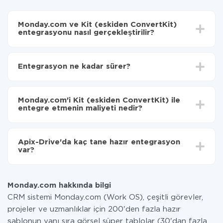
Monday.com ve Kit (eskiden ConvertKit)
entegrasyonu nasıl gerçekleştirilir?
İlk olarak,
'ı ApiX-Drive
'a kaydetmeniz gerekir.
Monday.com'den Kit (eskiden ConvertKit)'ye hangi
Entegrasyon ne kadar sürer?
verilerin aktarılacağını seçin
Otomatik güncellemeyi aç
Entegre etmek istediğiniz sisteme bağlı olarak kurulum
Artık veriler otomatik olarak Monday.com'den Kit
süresi 5 ile 30 dakika arasında değişebilir. Ortalama
(eskiden ConvertKit)'ye aktarılacaktır.
Monday.com'i Kit (eskiden ConvertKit) ile
olarak, 10-15 dakika sürer.
entegre etmenin maliyeti nedir?
Tüm işlevler tüm tarife planlarında mevcut olduğundan
entegrasyon için ödeme yapmanız gerekmez.
Apix-Drive'da kaç tane hazır entegrasyon
Hizmetimiz aracılığıyla yalnızca bir sisteminizden
var?
diğerine aktarılan veri miktarı için ödeme yaparsınız.
Ayda az miktarda veriye sahipseniz, ücretsiz bir plan
Şu anda Monday.com ve Kit (eskiden ConvertKit)
kullanabilir ve gerekirse ücretli bir plana geçebilirsiniz.
yanında 296 + entegrasyonlarımız var
tarifeleri
hakkında daha fazla bilgi.
Monday.com hakkında bilgi
CRM sistemi Monday.com (Work OS), çeşitli görevler,
projeler ve uzmanlıklar için 200'den fazla hazır
şablonun yanı sıra görsel süper tablolar (30'dan fazla