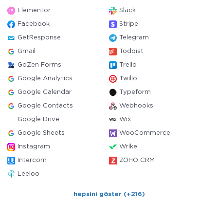
Elementor
Slack
Facebook
Stripe
GetResponse
Telegram
Gmail
Todoist
GoZen Forms
Trello
Google Analytics
Twilio
Google Calendar
Typeform
Google Contacts
Webhooks
Google Drive
Wix
Google Sheets
WooCommerce
Instagram
Wrike
Intercom
ZOHO CRM
Leeloo
hepsini göster (+216)