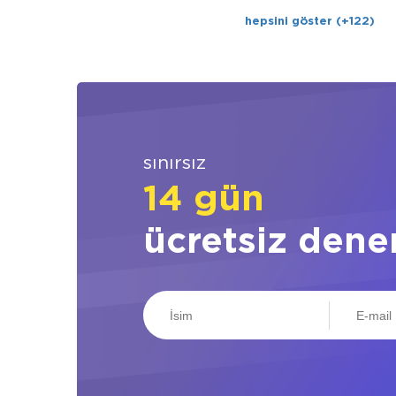
hepsini göster (+122)
sınırsız
14 gün
ücretsiz dene