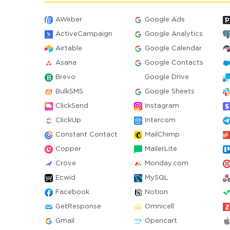
AWeber
Google Ads
ActiveCampaign
Google Analytics
Airtable
Google Calendar
Asana
Google Contacts
Brevo
Google Drive
BulkSMS
Google Sheets
ClickSend
Instagram
ClickUp
Intercom
Constant Contact
MailChimp
Copper
MailerLite
Crove
Monday.com
Ecwid
MySQL
Facebook
Notion
GetResponse
Omnicell
Gmail
Opencart