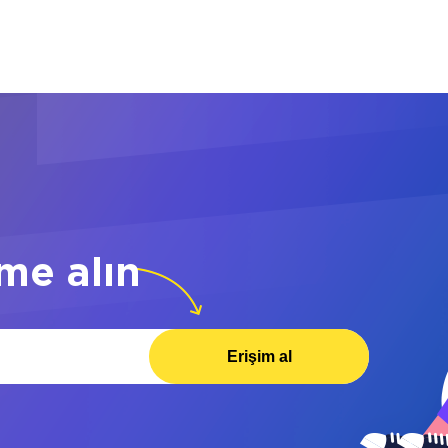
me alın
Erişim al