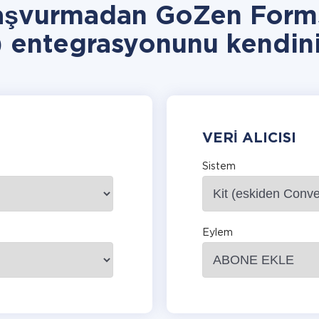
aşvurmadan GoZen Forms
) entegrasyonunu kendini
VERI ALICISI
Sistem
Eylem