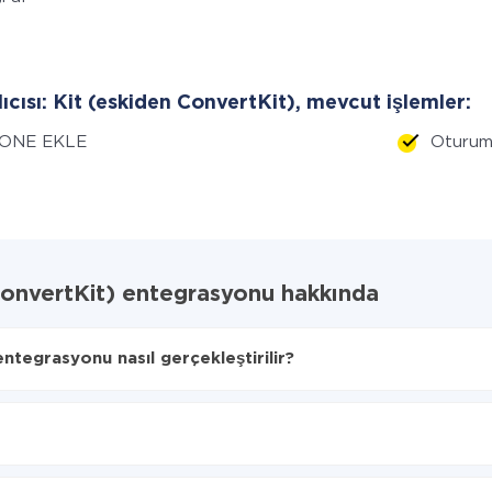
lıcısı: Kit (eskiden ConvertKit), mevcut işlemler:
ONE EKLE
Oturum
ConvertKit) entegrasyonu hakkında
tegrasyonu nasıl gerçekleştirilir?
gi verilerin aktarılacağını seçin
it (eskiden ConvertKit)'ye aktarılacaktır.
lum süresi 5 ile 30 dakika arasında değişebilir. Ortalama olarak, 10-