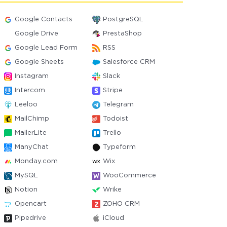
Google Contacts
PostgreSQL
Google Drive
PrestaShop
Google Lead Form
RSS
Google Sheets
Salesforce CRM
Instagram
Slack
Intercom
Stripe
Leeloo
Telegram
MailChimp
Todoist
MailerLite
Trello
ManyChat
Typeform
Monday.com
Wix
MySQL
WooCommerce
Notion
Wrike
Opencart
ZOHO CRM
Pipedrive
iCloud