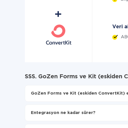
Veri a
AB
SSS. GoZen Forms ve Kit (eskiden 
GoZen Forms ve Kit (eskiden ConvertKit) en
İlk olarak,
'ı ApiX-Drive
'a kaydetmeniz gerekir.
GoZen Forms'den Kit (eskiden ConvertKit)'ye han
Entegrasyon ne kadar sürer?
Otomatik güncellemeyi aç
Artık veriler otomatik olarak GoZen Forms'den K
Entegre etmek istediğiniz sisteme bağlı olarak kuru