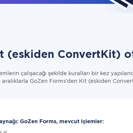
t (eskiden ConvertKit) o
emlerin çalışacağı şekilde kuralları bir kez yapıland
rli aralıklarla GoZen Forms'den Kit (eskiden ConvertK
kaynağı: GoZen Forms, mevcut işlemler:
i al