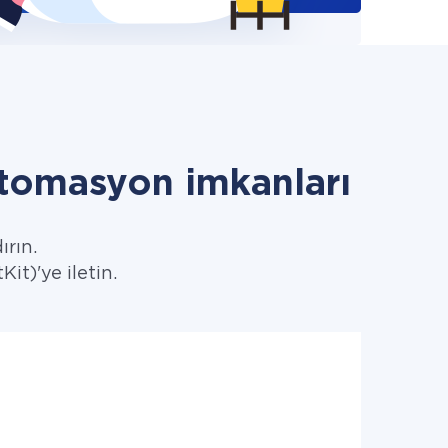
tomasyon imkanları
ırın.
it)'ye iletin.