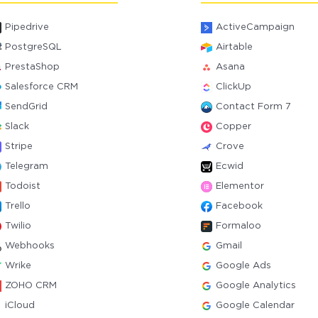
Pipedrive
ActiveCampaign
PostgreSQL
Airtable
PrestaShop
Asana
Salesforce CRM
ClickUp
SendGrid
Contact Form 7
Slack
Copper
Stripe
Crove
Telegram
Ecwid
Todoist
Elementor
Trello
Facebook
Twilio
Formaloo
Webhooks
Gmail
Wrike
Google Ads
ZOHO CRM
Google Analytics
iCloud
Google Calendar