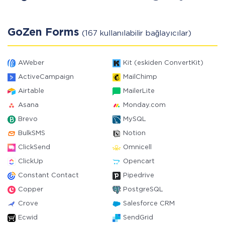
GoZen Forms
(167 kullanılabilir bağlayıcılar)
AWeber
Kit (eskiden ConvertKit)
ActiveCampaign
MailChimp
Airtable
MailerLite
Asana
Monday.com
Brevo
MySQL
BulkSMS
Notion
ClickSend
Omnicell
ClickUp
Opencart
Constant Contact
Pipedrive
Copper
PostgreSQL
Crove
Salesforce CRM
Ecwid
SendGrid