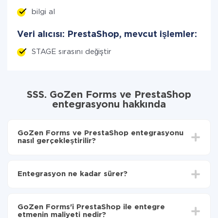
bilgi al
Veri alıcısı: PrestaShop, mevcut işlemler:
STAGE sırasını değiştir
SSS. GoZen Forms ve PrestaShop
entegrasyonu hakkında
GoZen Forms ve PrestaShop entegrasyonu
nasıl gerçekleştirilir?
İlk olarak,
'ı ApiX-Drive
'a kaydetmeniz gerekir.
GoZen Forms'den PrestaShop'ye hangi verilerin
Entegrasyon ne kadar sürer?
aktarılacağını seçin
Otomatik güncellemeyi aç
Entegre etmek istediğiniz sisteme bağlı olarak kurulum
Artık veriler otomatik olarak GoZen Forms'den
süresi 5 ile 30 dakika arasında değişebilir. Ortalama
PrestaShop'ye aktarılacaktır.
GoZen Forms'i PrestaShop ile entegre
olarak, 10-15 dakika sürer.
etmenin maliyeti nedir?