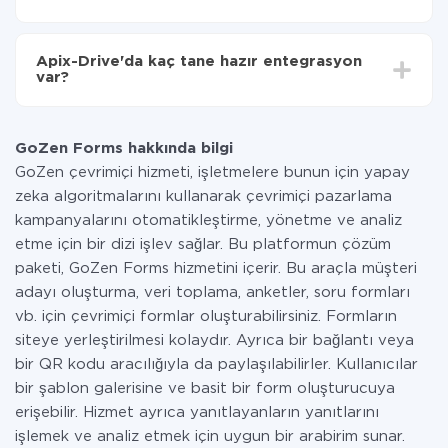
Tüm işlevler tüm tarife planlarında mevcut olduğundan
entegrasyon için ödeme yapmanız gerekmez.
Apix-Drive'da kaç tane hazır entegrasyon
Hizmetimiz aracılığıyla yalnızca bir sisteminizden
var?
diğerine aktarılan veri miktarı için ödeme yaparsınız.
Ayda az miktarda veriye sahipseniz, ücretsiz bir plan
Şu anda GoZen Forms ve PrestaShop yanında 296 +
kullanabilir ve gerekirse ücretli bir plana geçebilirsiniz.
entegrasyonlarımız var
tarifeleri
hakkında daha fazla bilgi.
GoZen Forms hakkında bilgi
GoZen çevrimiçi hizmeti, işletmelere bunun için yapay
zeka algoritmalarını kullanarak çevrimiçi pazarlama
kampanyalarını otomatikleştirme, yönetme ve analiz
etme için bir dizi işlev sağlar. Bu platformun çözüm
paketi, GoZen Forms hizmetini içerir. Bu araçla müşteri
adayı oluşturma, veri toplama, anketler, soru formları
vb. için çevrimiçi formlar oluşturabilirsiniz. Formların
siteye yerleştirilmesi kolaydır. Ayrıca bir bağlantı veya
bir QR kodu aracılığıyla da paylaşılabilirler. Kullanıcılar
bir şablon galerisine ve basit bir form oluşturucuya
erişebilir. Hizmet ayrıca yanıtlayanların yanıtlarını
işlemek ve analiz etmek için uygun bir arabirim sunar.