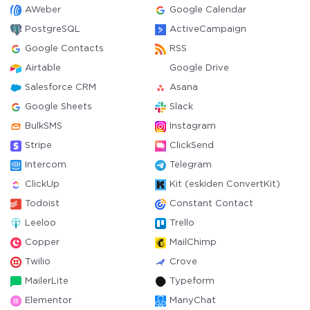
AWeber
Google Calendar
PostgreSQL
ActiveCampaign
Google Contacts
RSS
Airtable
Google Drive
Salesforce CRM
Asana
Google Sheets
Slack
BulkSMS
Instagram
Stripe
ClickSend
Intercom
Telegram
ClickUp
Kit (eskiden ConvertKit)
Todoist
Constant Contact
Leeloo
Trello
Copper
MailChimp
Twilio
Crove
MailerLite
Typeform
Elementor
ManyChat