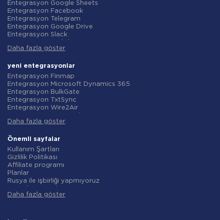
Entegrasyon Google Sheets
Entegrasyon Facebook
Entegrasyon Telegram
Entegrasyon Google Drive
Entegrasyon Slack
Entegrasyon MailChimp
Daha fazla göster
Entegrasyon Gmail
Entegrasyon Trello
Entegrasyon ClickUp
yeni entegrasyonlar
Entegrasyon Airtable
Entegrasyon Finmap
Entegrasyon Google Contacts
Entegrasyon Microsoft Dynamics 365
Entegrasyon OpenAI (ChatGPT)
Entegrasyon BulkGate
Entegrasyon Instagram
Entegrasyon TxtSync
Entegrasyon ActiveCampaign
Entegrasyon Wire2Air
Entegrasyon Typeform
Entegrasyon Corezoid
Entegrasyon Salesforce CRM
Daha fazla göster
Entegrasyon Infobip
Entegrasyon Monday.com
Entegrasyon Instasent
Entegrasyon Notion
Entegrasyon AtomPark
Önemli sayfalar
Entegrasyon Stripe
Entegrasyon TXTImpact
Kullanım Şartları
Entegrasyon AWeber
Entegrasyon Campaign Monitor
Gizlilik Politikası
Entegrasyon Asana
Entegrasyon CM.com
Affiliate programı
Entegrasyon ZOHO CRM
Entegrasyon D7 Networks
Planlar
Entegrasyon Webhooks
Entegrasyon SMS.to
Rusya ile işbirliği yapmıyoruz
Entegrasyon GetResponse
Entegrasyon SMSGlobal
Veri işleme sözleşmesi
Entegrasyon WooCommerce
Entegrasyon Textlocal
Daha fazla göster
iade politikasi
Entegrasyon Pipedrive
Entegrasyon ShoutOUT
Bireysel gelişim
Entegrasyon Google Calendar
Entegrasyon Apifonica
Ortaklık Programı Koşulları
Entegrasyon Opencart
Entegrasyon SMSAPI