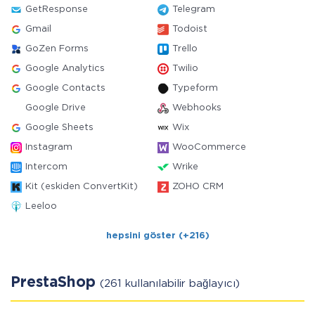
GetResponse
Telegram
Gmail
Todoist
GoZen Forms
Trello
Google Analytics
Twilio
Google Contacts
Typeform
Google Drive
Webhooks
Google Sheets
Wix
Instagram
WooCommerce
Intercom
Wrike
Kit (eskiden ConvertKit)
ZOHO CRM
Leeloo
hepsini göster (+216)
PrestaShop
(261 kullanılabilir bağlayıcı)