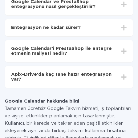
Google Calendar ve PrestaShop
entegrasyonu nasıl gerçekleştirilir?
İlk olarak,
'ı ApiX-Drive
'a kaydetmeniz gerekir.
Google Calendar'den PrestaShop'ye hangi verilerin
Entegrasyon ne kadar sürer?
aktarılacağını seçin
Otomatik güncellemeyi aç
Entegre etmek istediğiniz sisteme bağlı olarak kurulum
Artık veriler otomatik olarak Google Calendar'den
süresi 5 ile 30 dakika arasında değişebilir. Ortalama
PrestaShop'ye aktarılacaktır.
Google Calendar'i PrestaShop ile entegre
olarak, 10-15 dakika sürer.
etmenin maliyeti nedir?
Tüm işlevler tüm tarife planlarında mevcut olduğundan
entegrasyon için ödeme yapmanız gerekmez.
Apix-Drive'da kaç tane hazır entegrasyon
Hizmetimiz aracılığıyla yalnızca bir sisteminizden
var?
diğerine aktarılan veri miktarı için ödeme yaparsınız.
Ayda az miktarda veriye sahipseniz, ücretsiz bir plan
Şu anda Google Calendar ve PrestaShop yanında 296
kullanabilir ve gerekirse ücretli bir plana geçebilirsiniz.
+ entegrasyonlarımız var
tarifeleri
hakkında daha fazla bilgi.
Google Calendar hakkında bilgi
Tamamen ücretsiz Google Takvim hizmeti, iş toplantıları
ve kişisel etkinlikler planlamak için tasarlanmıştır.
Kullanıcı, bir kerede ve tekrar eden çeşitli etkinlikler
ekleyerek aynı anda birkaç takvimi kullanma fırsatına