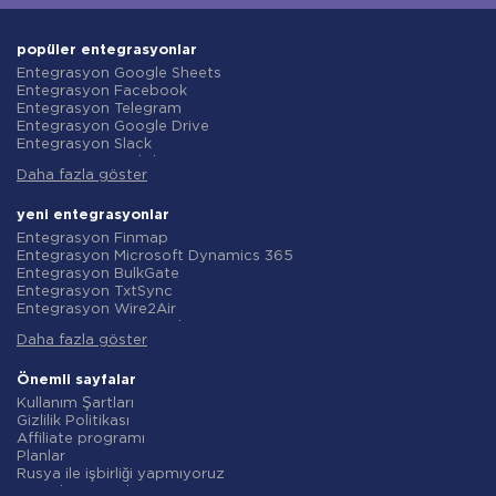
popüler entegrasyonlar
Entegrasyon Google Sheets
Entegrasyon Facebook
Entegrasyon Telegram
Entegrasyon Google Drive
Entegrasyon Slack
Entegrasyon MailChimp
Daha fazla göster
Entegrasyon Gmail
Entegrasyon Trello
Entegrasyon ClickUp
yeni entegrasyonlar
Entegrasyon Airtable
Entegrasyon Finmap
Entegrasyon Google Contacts
Entegrasyon Microsoft Dynamics 365
Entegrasyon OpenAI (ChatGPT)
Entegrasyon BulkGate
Entegrasyon Instagram
Entegrasyon TxtSync
Entegrasyon ActiveCampaign
Entegrasyon Wire2Air
Entegrasyon Typeform
Entegrasyon Corezoid
Entegrasyon Salesforce CRM
Daha fazla göster
Entegrasyon Infobip
Entegrasyon Monday.com
Entegrasyon Instasent
Entegrasyon Notion
Entegrasyon AtomPark
Önemli sayfalar
Entegrasyon Stripe
Entegrasyon TXTImpact
Kullanım Şartları
Entegrasyon AWeber
Entegrasyon Campaign Monitor
Gizlilik Politikası
Entegrasyon Asana
Entegrasyon CM.com
Affiliate programı
Entegrasyon ZOHO CRM
Entegrasyon D7 Networks
Planlar
Entegrasyon Webhooks
Entegrasyon SMS.to
Rusya ile işbirliği yapmıyoruz
Entegrasyon GetResponse
Entegrasyon SMSGlobal
Veri işleme sözleşmesi