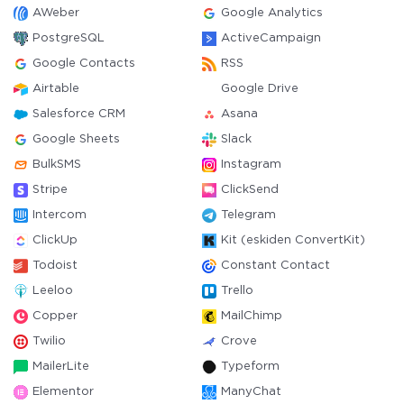
AWeber
Google Analytics
PostgreSQL
ActiveCampaign
Google Contacts
RSS
Airtable
Google Drive
Salesforce CRM
Asana
Google Sheets
Slack
BulkSMS
Instagram
Stripe
ClickSend
Intercom
Telegram
ClickUp
Kit (eskiden ConvertKit)
Todoist
Constant Contact
Leeloo
Trello
Copper
MailChimp
Twilio
Crove
MailerLite
Typeform
Elementor
ManyChat