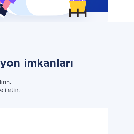
yon imkanları
ırın.
 iletin.