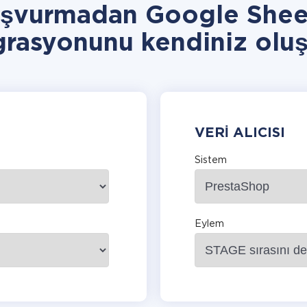
aşvurmadan Google Shee
grasyonunu kendiniz oluş
VERI ALICISI
Sistem
Eylem