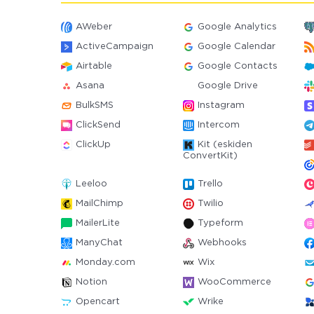
AWeber
Google Analytics
ActiveCampaign
Google Calendar
Airtable
Google Contacts
Asana
Google Drive
BulkSMS
Instagram
ClickSend
Intercom
ClickUp
Kit (eskiden
ConvertKit)
Leeloo
Trello
MailChimp
Twilio
MailerLite
Typeform
ManyChat
Webhooks
Monday.com
Wix
Notion
WooCommerce
Opencart
Wrike