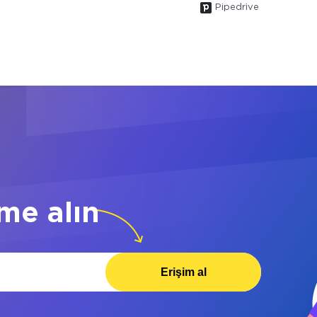
Pipedrive
me alın
Erişim al