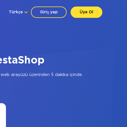
Türkçe
Giriş yap
Üye Ol
estaShop
web arayüzü üzerinden 5 dakika içinde.