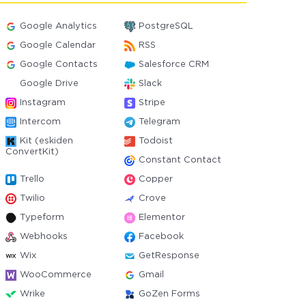
Google Analytics
PostgreSQL
Google Calendar
RSS
Google Contacts
Salesforce CRM
Google Drive
Slack
Instagram
Stripe
Intercom
Telegram
Kit (eskiden
Todoist
ConvertKit)
Constant Contact
Trello
Copper
Twilio
Crove
Typeform
Elementor
Webhooks
Facebook
Wix
GetResponse
WooCommerce
Gmail
Wrike
GoZen Forms