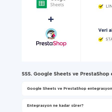
LIN
Veri a
STA
SSS. Google Sheets ve PrestaShop 
Google Sheets ve PrestaShop entegrasyonu n
İlk olarak,
'ı ApiX-Drive
'a kaydetmeniz gerekir.
Google Sheets'den PrestaShop'ye hangi verilerin
Entegrasyon ne kadar sürer?
Otomatik güncellemeyi aç
Artık veriler otomatik olarak Google Sheets'den