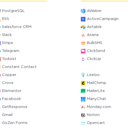
PostgreSQL
AWeber
RSS
ActiveCampaign
Salesforce CRM
Airtable
Slack
Asana
Stripe
BulkSMS
Telegram
ClickSend
Todoist
ClickUp
Constant Contact
Copper
Leeloo
Crove
MailChimp
Elementor
MailerLite
Facebook
ManyChat
GetResponse
Monday.com
Gmail
Notion
GoZen Forms
Opencart