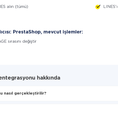
ES alın (tümü)
LINES'ı 
lıcısı: PrestaShop, mevcut işlemler:
GE sırasını değiştir
entegrasyonu hakkında
asıl gerçekleştirilir?
 aktarılacağını seçin
 PrestaShop'ye aktarılacaktır.