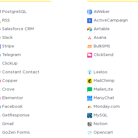
PostgreSQL
AWeber
RSS
ActiveCampaign
Salesforce CRM
Airtable
Slack
Asana
Stripe
BulkSMS
Telegram
ClickSend
ClickUp
Constant Contact
Leeloo
Copper
MailChimp
Crove
MailerLite
Elementor
ManyChat
Facebook
Monday.com
GetResponse
MySQL
Gmail
Notion
GoZen Forms
Opencart