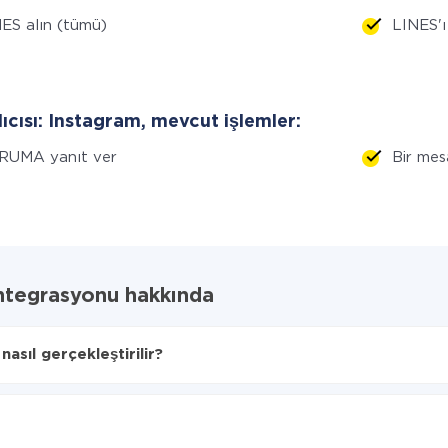
ES alın (tümü)
LINES'ı 
lıcısı: Instagram, mevcut işlemler:
RUMA yanıt ver
Bir me
ntegrasyonu hakkında
sıl gerçekleştirilir?
aktarılacağını seçin
 Instagram'ye aktarılacaktır.