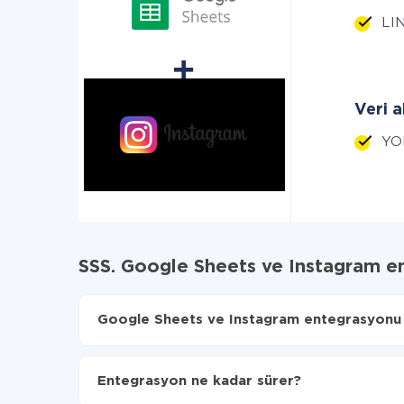
LIN
Veri a
YO
SSS. Google Sheets ve Instagram e
Google Sheets ve Instagram entegrasyonu na
İlk olarak,
'ı ApiX-Drive
'a kaydetmeniz gerekir.
Google Sheets'den Instagram'ye hangi verilerin 
Entegrasyon ne kadar sürer?
Otomatik güncellemeyi aç
Artık veriler otomatik olarak Google Sheets'den