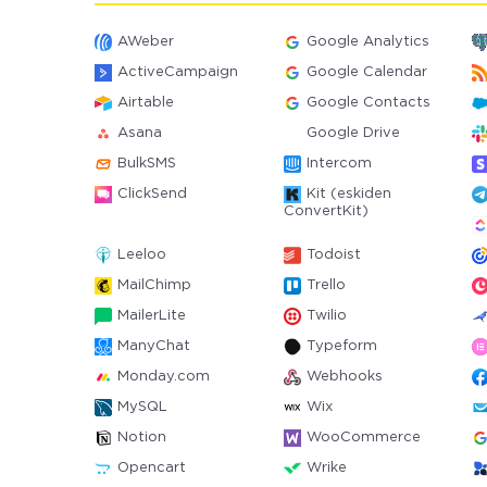
AWeber
Google Analytics
ActiveCampaign
Google Calendar
Airtable
Google Contacts
Asana
Google Drive
BulkSMS
Intercom
ClickSend
Kit (eskiden
ConvertKit)
Leeloo
Todoist
MailChimp
Trello
MailerLite
Twilio
ManyChat
Typeform
Monday.com
Webhooks
MySQL
Wix
Notion
WooCommerce
Opencart
Wrike