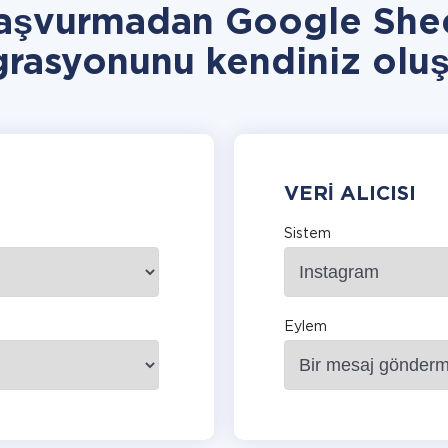
başvurmadan Google Shee
grasyonunu kendiniz oluş
VERI ALICISI
Sistem
Eylem