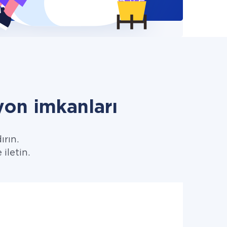
on imkanları
ırın.
iletin.