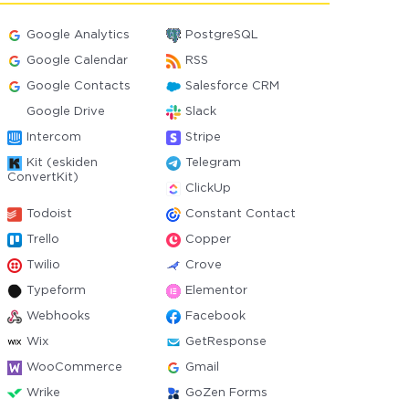
Google Analytics
PostgreSQL
Google Calendar
RSS
Google Contacts
Salesforce CRM
Google Drive
Slack
Intercom
Stripe
Kit (eskiden
Telegram
ConvertKit)
ClickUp
Todoist
Constant Contact
Trello
Copper
Twilio
Crove
Typeform
Elementor
Webhooks
Facebook
Wix
GetResponse
WooCommerce
Gmail
Wrike
GoZen Forms