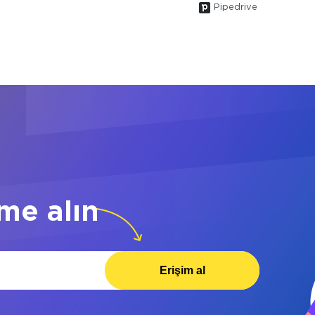
Pipedrive
me alın
Erişim al