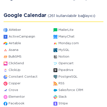
Google Calendar
(261 kullanılabilir bağlayıcı)
AWeber
MailerLite
ActiveCampaign
ManyChat
Airtable
Monday.com
Asana
MySQL
BulkSMS
Notion
ClickSend
Opencart
ClickUp
Pipedrive
Constant Contact
PostgreSQL
Copper
RSS
Crove
Salesforce CRM
Elementor
Slack
Facebook
Stripe