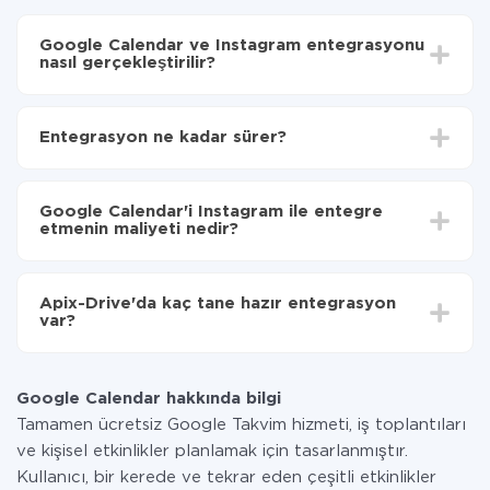
Google Calendar ve Instagram entegrasyonu
nasıl gerçekleştirilir?
İlk olarak,
'ı ApiX-Drive
'a kaydetmeniz gerekir.
Google Calendar'den Instagram'ye hangi verilerin
Entegrasyon ne kadar sürer?
aktarılacağını seçin
Otomatik güncellemeyi aç
Entegre etmek istediğiniz sisteme bağlı olarak kurulum
Artık veriler otomatik olarak Google Calendar'den
süresi 5 ile 30 dakika arasında değişebilir. Ortalama
Instagram'ye aktarılacaktır.
Google Calendar'i Instagram ile entegre
olarak, 10-15 dakika sürer.
etmenin maliyeti nedir?
Tüm işlevler tüm tarife planlarında mevcut olduğundan
entegrasyon için ödeme yapmanız gerekmez.
Apix-Drive'da kaç tane hazır entegrasyon
Hizmetimiz aracılığıyla yalnızca bir sisteminizden
var?
diğerine aktarılan veri miktarı için ödeme yaparsınız.
Ayda az miktarda veriye sahipseniz, ücretsiz bir plan
Şu anda Google Calendar ve Instagram yanında 296 +
kullanabilir ve gerekirse ücretli bir plana geçebilirsiniz.
entegrasyonlarımız var
tarifeleri
hakkında daha fazla bilgi.
Google Calendar hakkında bilgi
Tamamen ücretsiz Google Takvim hizmeti, iş toplantıları
ve kişisel etkinlikler planlamak için tasarlanmıştır.
Kullanıcı, bir kerede ve tekrar eden çeşitli etkinlikler