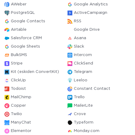
AWeber
Google Analytics
PostgreSQL
ActiveCampaign
Google Contacts
RSS
Airtable
Google Drive
Salesforce CRM
Asana
Google Sheets
Slack
BulkSMS
Intercom
Stripe
ClickSend
Kit (eskiden ConvertKit)
Telegram
ClickUp
Leeloo
Todoist
Constant Contact
MailChimp
Trello
Copper
MailerLite
Twilio
Crove
ManyChat
Typeform
Elementor
Monday.com