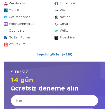
Webhooks
Facebook
MySQL
Wix
GetResponse
Notion
WooCommerce
Gmail
Opencart
Wrike
GoZen Forms
Pipedrive
ZOHO CRM
hepsini göster (+216)
sınırsız
14 gün
ücretsiz deneme alın