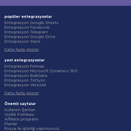
popüler entegrasyonlar
Entegrasyon Google Sheets
Entegrasyon Facebook
Entegrasyon Telegram
Entegrasyon Google Drive
Entegrasyon Slack
Entegrasyon MailChimp
Daha fazla göster
Entegrasyon Gmail
Entegrasyon Trello
Entegrasyon ClickUp
yeni entegrasyonlar
Entegrasyon Airtable
Entegrasyon Finmap
Entegrasyon Google Contacts
Entegrasyon Microsoft Dynamics 365
Entegrasyon OpenAI (ChatGPT)
Entegrasyon BulkGate
Entegrasyon Instagram
Entegrasyon TxtSync
Entegrasyon ActiveCampaign
Entegrasyon Wire2Air
Entegrasyon Typeform
Entegrasyon Corezoid
Entegrasyon Salesforce CRM
Daha fazla göster
Entegrasyon Infobip
Entegrasyon Monday.com
Entegrasyon Instasent
Entegrasyon Notion
Entegrasyon AtomPark
Önemli sayfalar
Entegrasyon Stripe
Entegrasyon TXTImpact
Kullanım Şartları
Entegrasyon AWeber
Entegrasyon Campaign Monitor
Gizlilik Politikası
Entegrasyon Asana
Entegrasyon CM.com
Affiliate programı
Entegrasyon ZOHO CRM
Entegrasyon D7 Networks
Planlar
Entegrasyon Webhooks
Entegrasyon SMS.to
Rusya ile işbirliği yapmıyoruz
Entegrasyon GetResponse