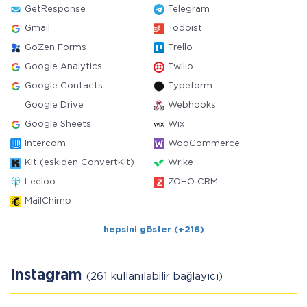
GetResponse
Telegram
Gmail
Todoist
GoZen Forms
Trello
Google Analytics
Twilio
Google Contacts
Typeform
Google Drive
Webhooks
Google Sheets
Wix
Intercom
WooCommerce
Kit (eskiden ConvertKit)
Wrike
Leeloo
ZOHO CRM
MailChimp
hepsini göster (+216)
Instagram
(261 kullanılabilir bağlayıcı)