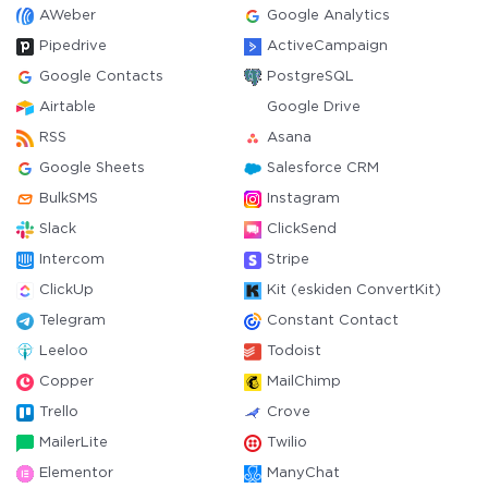
AWeber
Google Analytics
Pipedrive
ActiveCampaign
Google Contacts
PostgreSQL
Airtable
Google Drive
RSS
Asana
Google Sheets
Salesforce CRM
BulkSMS
Instagram
Slack
ClickSend
Intercom
Stripe
ClickUp
Kit (eskiden ConvertKit)
Telegram
Constant Contact
Leeloo
Todoist
Copper
MailChimp
Trello
Crove
MailerLite
Twilio
Elementor
ManyChat