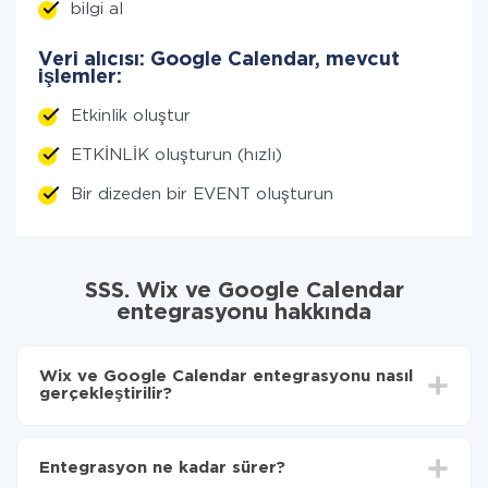
bilgi al
Veri alıcısı: Google Calendar, mevcut
işlemler:
Etkinlik oluştur
ETKİNLİK oluşturun (hızlı)
Bir dizeden bir EVENT oluşturun
SSS. Wix ve Google Calendar
entegrasyonu hakkında
Wix ve Google Calendar entegrasyonu nasıl
gerçekleştirilir?
İlk olarak,
'ı ApiX-Drive
'a kaydetmeniz gerekir.
Wix'den Google Calendar'ye hangi verilerin
Entegrasyon ne kadar sürer?
aktarılacağını seçin