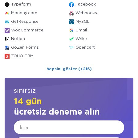
Typeform
Facebook
Monday.com
Webhooks
GetResponse
MySQL
WooCommerce
Gmail
Notion
Wrike
GoZen Forms
Opencart
ZOHO CRM
hepsini göster (+216)
sınırsız
14 gün
ücretsiz deneme alın