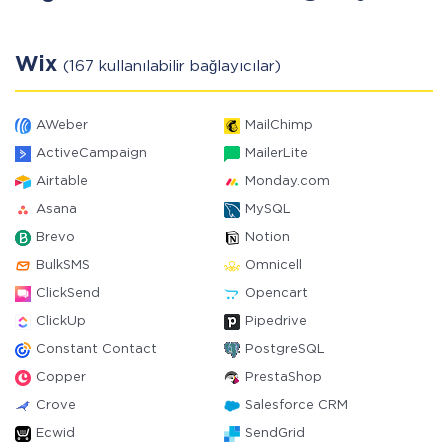
Wix
(167 kullanılabilir bağlayıcılar)
AWeber
MailChimp
ActiveCampaign
MailerLite
Airtable
Monday.com
Asana
MySQL
Brevo
Notion
BulkSMS
Omnicell
ClickSend
Opencart
ClickUp
Pipedrive
Constant Contact
PostgreSQL
Copper
PrestaShop
Crove
Salesforce CRM
Ecwid
SendGrid