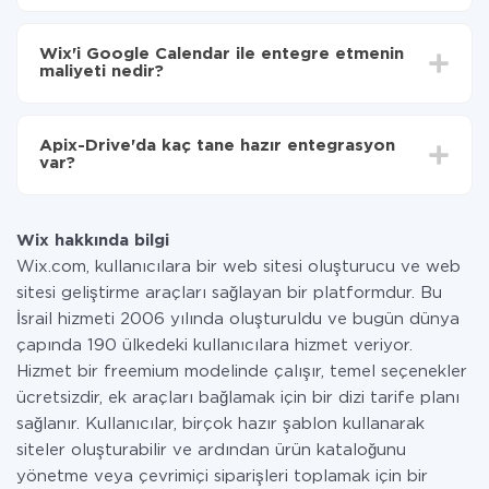
Otomatik güncellemeyi aç
Entegre etmek istediğiniz sisteme bağlı olarak kurulum
Artık veriler otomatik olarak Wix'den Google
süresi 5 ile 30 dakika arasında değişebilir. Ortalama
Calendar'ye aktarılacaktır.
Wix'i Google Calendar ile entegre etmenin
olarak, 10-15 dakika sürer.
maliyeti nedir?
Tüm işlevler tüm tarife planlarında mevcut olduğundan
entegrasyon için ödeme yapmanız gerekmez.
Apix-Drive'da kaç tane hazır entegrasyon
Hizmetimiz aracılığıyla yalnızca bir sisteminizden
var?
diğerine aktarılan veri miktarı için ödeme yaparsınız.
Ayda az miktarda veriye sahipseniz, ücretsiz bir plan
Şu anda Wix ve Google Calendar yanında 296 +
kullanabilir ve gerekirse ücretli bir plana geçebilirsiniz.
entegrasyonlarımız var
tarifeleri
hakkında daha fazla bilgi.
Wix hakkında bilgi
Wix.com, kullanıcılara bir web sitesi oluşturucu ve web
sitesi geliştirme araçları sağlayan bir platformdur. Bu
İsrail hizmeti 2006 yılında oluşturuldu ve bugün dünya
çapında 190 ülkedeki kullanıcılara hizmet veriyor.
Hizmet bir freemium modelinde çalışır, temel seçenekler
ücretsizdir, ek araçları bağlamak için bir dizi tarife planı
sağlanır. Kullanıcılar, birçok hazır şablon kullanarak
siteler oluşturabilir ve ardından ürün kataloğunu
yönetme veya çevrimiçi siparişleri toplamak için bir