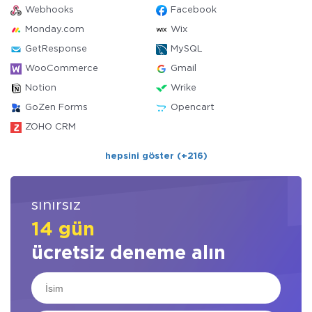
Webhooks
Facebook
Monday.com
Wix
GetResponse
MySQL
WooCommerce
Gmail
Notion
Wrike
GoZen Forms
Opencart
ZOHO CRM
hepsini göster (+216)
sınırsız
14 gün
ücretsiz deneme alın