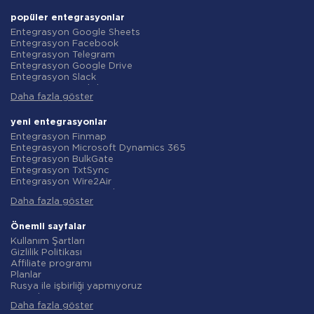
popüler entegrasyonlar
Entegrasyon Google Sheets
Entegrasyon Facebook
Entegrasyon Telegram
Entegrasyon Google Drive
Entegrasyon Slack
Entegrasyon MailChimp
Daha fazla göster
Entegrasyon Gmail
Entegrasyon Trello
Entegrasyon ClickUp
yeni entegrasyonlar
Entegrasyon Airtable
Entegrasyon Finmap
Entegrasyon Google Contacts
Entegrasyon Microsoft Dynamics 365
Entegrasyon OpenAI (ChatGPT)
Entegrasyon BulkGate
Entegrasyon Instagram
Entegrasyon TxtSync
Entegrasyon ActiveCampaign
Entegrasyon Wire2Air
Entegrasyon Typeform
Entegrasyon Corezoid
Entegrasyon Salesforce CRM
Daha fazla göster
Entegrasyon Infobip
Entegrasyon Monday.com
Entegrasyon Instasent
Entegrasyon Notion
Entegrasyon AtomPark
Önemli sayfalar
Entegrasyon Stripe
Entegrasyon TXTImpact
Kullanım Şartları
Entegrasyon AWeber
Entegrasyon Campaign Monitor
Gizlilik Politikası
Entegrasyon Asana
Entegrasyon CM.com
Affiliate programı
Entegrasyon ZOHO CRM
Entegrasyon D7 Networks
Planlar
Entegrasyon Webhooks
Entegrasyon SMS.to
Rusya ile işbirliği yapmıyoruz
Entegrasyon GetResponse
Entegrasyon SMSGlobal
Veri işleme sözleşmesi
Entegrasyon WooCommerce
Entegrasyon Textlocal
Daha fazla göster
iade politikasi
Entegrasyon Pipedrive