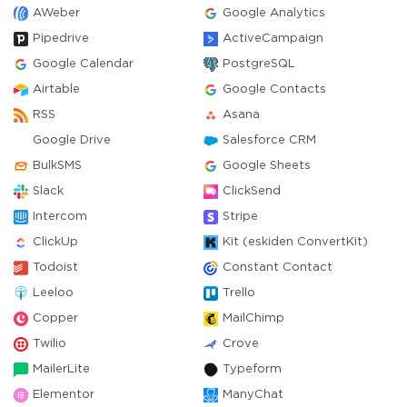
AWeber
Google Analytics
Pipedrive
ActiveCampaign
Google Calendar
PostgreSQL
Airtable
Google Contacts
RSS
Asana
Google Drive
Salesforce CRM
BulkSMS
Google Sheets
Slack
ClickSend
Intercom
Stripe
ClickUp
Kit (eskiden ConvertKit)
Todoist
Constant Contact
Leeloo
Trello
Copper
MailChimp
Twilio
Crove
MailerLite
Typeform
Elementor
ManyChat