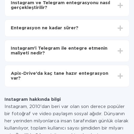
Instagram ve Telegram entegrasyonu nasıl
gerçekleştirilir?
İlk olarak,
'ı ApiX-Drive
'a kaydetmeniz gerekir.
Instagram'den Telegram'ye hangi verilerin
Entegrasyon ne kadar sürer?
aktarılacağını seçin
Otomatik güncellemeyi aç
Entegre etmek istediğiniz sisteme bağlı olarak kurulum
Artık veriler otomatik olarak Instagram'den
süresi 5 ile 30 dakika arasında değişebilir. Ortalama
Telegram'ye aktarılacaktır.
Instagram'i Telegram ile entegre etmenin
olarak, 10-15 dakika sürer.
maliyeti nedir?
Tüm işlevler tüm tarife planlarında mevcut olduğundan
entegrasyon için ödeme yapmanız gerekmez.
Apix-Drive'da kaç tane hazır entegrasyon
Hizmetimiz aracılığıyla yalnızca bir sisteminizden
var?
diğerine aktarılan veri miktarı için ödeme yaparsınız.
Ayda az miktarda veriye sahipseniz, ücretsiz bir plan
Şu anda Instagram ve Telegram yanında 296 +
kullanabilir ve gerekirse ücretli bir plana geçebilirsiniz.
entegrasyonlarımız var
tarifeleri
hakkında daha fazla bilgi.
Instagram hakkında bilgi
Instagram, 2010'dan beri var olan son derece popüler
bir fotoğraf ve video paylaşım sosyal ağıdır. Dünyanın
her yerinden milyonlarca insan tarafından günlük olarak
kullanılıyor, toplam kullanıcı sayısı şimdiden bir milyarı