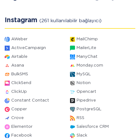
Instagram
(261 kullanılabilir bağlayıcı)
AWeber
MailChimp
ActiveCampaign
MailerLite
Airtable
ManyChat
Asana
Monday.com
BulkSMS
MySQL
ClickSend
Notion
ClickUp
Opencart
Constant Contact
Pipedrive
Copper
PostgreSQL
Crove
RSS
Elementor
Salesforce CRM
Facebook
Slack