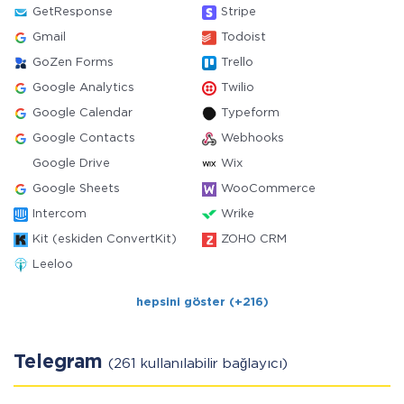
GetResponse
Stripe
Gmail
Todoist
GoZen Forms
Trello
Google Analytics
Twilio
Google Calendar
Typeform
Google Contacts
Webhooks
Google Drive
Wix
Google Sheets
WooCommerce
Intercom
Wrike
Kit (eskiden ConvertKit)
ZOHO CRM
Leeloo
hepsini göster (+216)
Telegram
(261 kullanılabilir bağlayıcı)