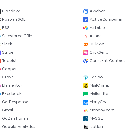
Pipedrive
AWeber
PostgreSQL
ActiveCampaign
RSS
Airtable
Salesforce CRM
Asana
Slack
BulkSMS
Stripe
ClickSend
Todoist
Constant Contact
Copper
Crove
Leeloo
Elementor
MailChimp
Facebook
MailerLite
GetResponse
ManyChat
Gmail
Monday.com
GoZen Forms
MySQL
Google Analytics
Notion