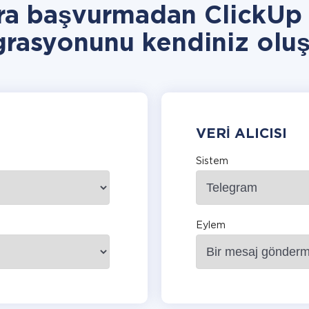
ra başvurmadan ClickUp
grasyonunu kendiniz oluş
VERI ALICISI
Sistem
Eylem