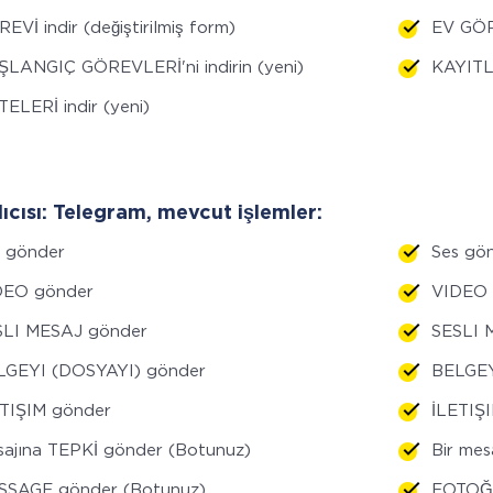
EVİ indir (değiştirilmiş form)
EV GÖRE
LANGIÇ GÖREVLERİ'ni indirin (yeni)
KAYITL
TELERİ indir (yeni)
lıcısı: Telegram, mevcut işlemler:
s gönder
Ses gö
DEO gönder
VIDEO 
SLI MESAJ gönder
SESLI 
LGEYI (DOSYAYI) gönder
BELGEY
ETIŞIM gönder
İLETIŞ
ajına TEPKİ gönder (Botunuz)
Bir me
SSAGE gönder (Botunuz)
FOTOĞ