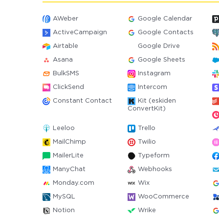
AWeber
Google Calendar
ActiveCampaign
Google Contacts
Airtable
Google Drive
Asana
Google Sheets
BulkSMS
Instagram
ClickSend
Intercom
Constant Contact
Kit (eskiden
ConvertKit)
Leeloo
Trello
MailChimp
Twilio
MailerLite
Typeform
ManyChat
Webhooks
Monday.com
Wix
MySQL
WooCommerce
Notion
Wrike