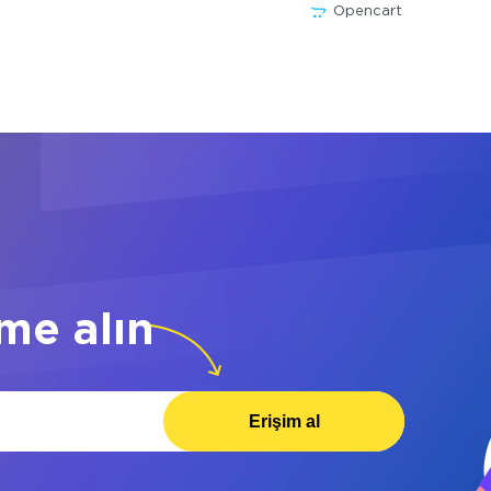
Opencart
me alın
Erişim al