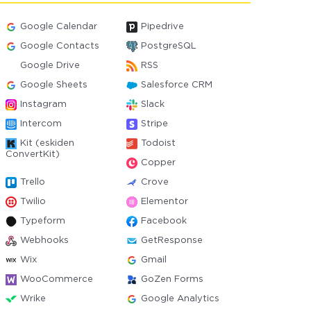
Google Calendar
Pipedrive
Google Contacts
PostgreSQL
Google Drive
RSS
Google Sheets
Salesforce CRM
Instagram
Slack
Intercom
Stripe
Kit (eskiden
Todoist
ConvertKit)
Copper
Trello
Crove
Twilio
Elementor
Typeform
Facebook
Webhooks
GetResponse
Wix
Gmail
WooCommerce
GoZen Forms
Wrike
Google Analytics