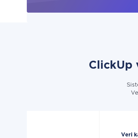
ClickUp 
Sist
Ve
Veri k