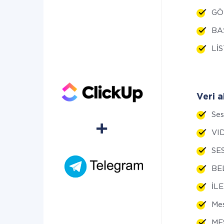
GÖR
BAŞ
LİS
Veri a
Se
VI
SE
BE
İL
Mes
ME