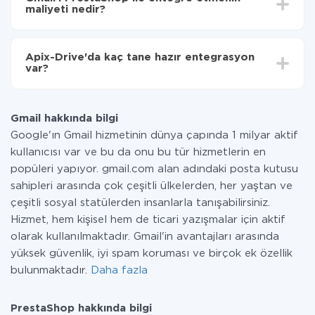
olarak, 10-15 dakika sürer.
maliyeti nedir?
Tüm işlevler tüm tarife planlarında mevcut olduğundan
entegrasyon için ödeme yapmanız gerekmez.
Apix-Drive'da kaç tane hazır entegrasyon
Hizmetimiz aracılığıyla yalnızca bir sisteminizden
var?
diğerine aktarılan veri miktarı için ödeme yaparsınız.
Ayda az miktarda veriye sahipseniz, ücretsiz bir plan
Şu anda Gmail ve PrestaShop yanında 296 +
kullanabilir ve gerekirse ücretli bir plana geçebilirsiniz.
entegrasyonlarımız var
tarifeleri
hakkında daha fazla bilgi.
Gmail hakkında bilgi
Google'ın Gmail hizmetinin dünya çapında 1 milyar aktif
kullanıcısı var ve bu da onu bu tür hizmetlerin en
popüleri yapıyor. gmail.com alan adındaki posta kutusu
sahipleri arasında çok çeşitli ülkelerden, her yaştan ve
çeşitli sosyal statülerden insanlarla tanışabilirsiniz.
Hizmet, hem kişisel hem de ticari yazışmalar için aktif
olarak kullanılmaktadır. Gmail'in avantajları arasında
yüksek güvenlik, iyi spam koruması ve birçok ek özellik
bulunmaktadır.
Daha fazla
PrestaShop hakkında bilgi