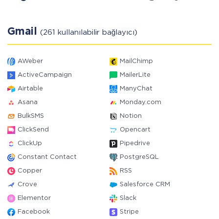
Gmail
(261 kullanılabilir bağlayıcı)
AWeber
MailChimp
ActiveCampaign
MailerLite
Airtable
ManyChat
Asana
Monday.com
BulkSMS
Notion
ClickSend
Opencart
ClickUp
Pipedrive
Constant Contact
PostgreSQL
Copper
RSS
Crove
Salesforce CRM
Elementor
Slack
Facebook
Stripe