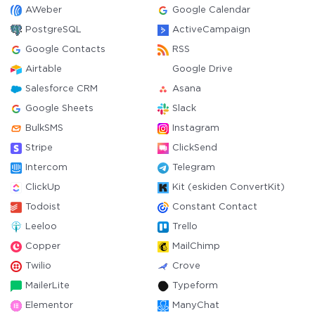
AWeber
Google Calendar
PostgreSQL
ActiveCampaign
Google Contacts
RSS
Airtable
Google Drive
Salesforce CRM
Asana
Google Sheets
Slack
BulkSMS
Instagram
Stripe
ClickSend
Intercom
Telegram
ClickUp
Kit (eskiden ConvertKit)
Todoist
Constant Contact
Leeloo
Trello
Copper
MailChimp
Twilio
Crove
MailerLite
Typeform
Elementor
ManyChat