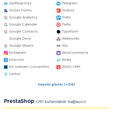
GetResponse
Telegram
GoZen Forms
Todoist
Google Analytics
Trello
Google Calendar
Twilio
Google Contacts
Typeform
Google Drive
Webhooks
Google Sheets
Wix
Instagram
WooCommerce
Intercom
Wrike
Kit (eskiden ConvertKit)
ZOHO CRM
Leeloo
hepsini göster (+216)
PrestaShop
(261 kullanılabilir bağlayıcı)