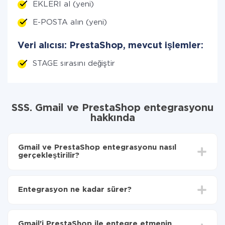
EKLERI al (yeni)
E-POSTA alın (yeni)
Veri alıcısı: PrestaShop, mevcut işlemler:
STAGE sırasını değiştir
SSS. Gmail ve PrestaShop entegrasyonu
hakkında
Gmail ve PrestaShop entegrasyonu nasıl
gerçekleştirilir?
İlk olarak,
'ı ApiX-Drive
'a kaydetmeniz gerekir.
Gmail'den PrestaShop'ye hangi verilerin
Entegrasyon ne kadar sürer?
aktarılacağını seçin
Otomatik güncellemeyi aç
Entegre etmek istediğiniz sisteme bağlı olarak kurulum
Artık veriler otomatik olarak Gmail'den
süresi 5 ile 30 dakika arasında değişebilir. Ortalama
PrestaShop'ye aktarılacaktır.
Gmail'i PrestaShop ile entegre etmenin