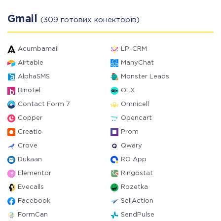
Gmail
(309 готових конекторів)
Acumbamail
LP-CRM
Airtable
ManyChat
AlphaSMS
Monster Leads
Binotel
OLX
Contact Form 7
Omnicell
Copper
Opencart
Creatio
Prom
Crove
Qwary
Dukaan
RO App
Elementor
Ringostat
Evecalls
Rozetka
Facebook
SellAction
FormCan
SendPulse