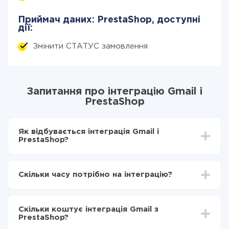
Приймач даних: PrestaShop, доступні
дії:
Змінити СТАТУС замовлення
Запитання про інтеграцію Gmail і
PrestaShop
Як відбувається інтеграція Gmail і
PrestaShop?
Для початку потрібно
зареєструватися в ApiX-
Drive
Скільки часу потрібно на інтеграцію?
Вибираєте які дані передавати з Gmail в
PrestaShop
Залежно від системи, з якої ви будете робити
Включаєте автооновлення
інтеграцію, час налаштування може відрізнятися і
Тепер дані будуть автоматично передаватися з
Скільки коштує інтеграція Gmail з
становити від 5-ти до 30-хвилин. У середньому
Gmail в PrestaShop
PrestaShop?
налаштування займає 10-15 хвилин.