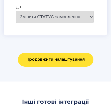
Дія
Продовжити налаштування
Інші готові інтеграції