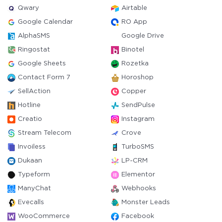
Qwary
Airtable
Google Calendar
RO App
AlphaSMS
Google Drive
Ringostat
Binotel
Google Sheets
Rozetka
Contact Form 7
Horoshop
SellAction
Copper
Hotline
SendPulse
Creatio
Instagram
Stream Telecom
Crove
Invoiless
TurboSMS
Dukaan
LP-CRM
Typeform
Elementor
ManyChat
Webhooks
Evecalls
Monster Leads
WooCommerce
Facebook