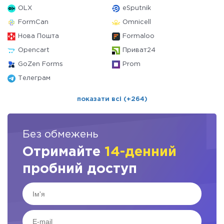
OLX
eSputnik
FormCan
Omnicell
Нова Пошта
Formaloo
Opencart
Приват24
GoZen Forms
Prom
Телеграм
показати всі (+264)
Без обмежень
Отримайте
14-денний
пробний доступ