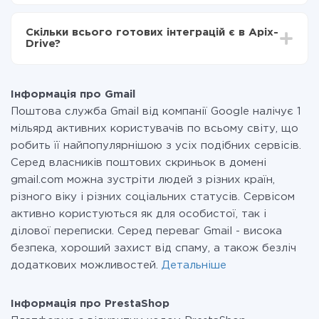
За саму інтеграцію нічого платити не потрібно і на
всіх тарифах доступний повністю весь функціонал.
Скільки всього готових інтеграцій є в Apix-
Ви оплачуєте лише кількість даних, які за фактом
Drive?
передаються з однієї вашої системи в іншу через
наш сервіс. Якщо у вас кількість даних в місяць
На даний час у нас готово 400+ інтеграцій крім Gmail
невелика, можете сміливо користуватися
і PrestaShop
безкоштовним тарифом або перейти на платний,
Інформація про Gmail
при необхідності. Детальніше про
тарифи
.
Поштова служба Gmail від компанії Google налічує 1
мільярд активних користувачів по всьому світу, що
робить її найпопулярнішою з усіх подібних сервісів.
Серед власників поштових скриньок в домені
gmail.com можна зустріти людей з різних країн,
різного віку і різних соціальних статусів. Сервісом
активно користуються як для особистої, так і
ділової переписки. Серед переваг Gmail - висока
безпека, хороший захист від спаму, а також безліч
додаткових можливостей.
Детальніше
Інформація про PrestaShop