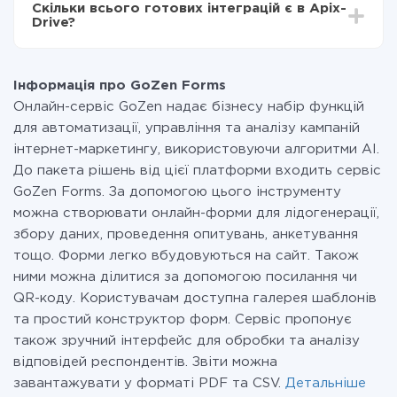
Скільки всього готових інтеграцій є в Apix-
Ви оплачуєте лише кількість даних, які за фактом
Drive?
передаються з однієї вашої системи в іншу через
наш сервіс. Якщо у вас кількість даних в місяць
На даний час у нас готово 400+ інтеграцій крім
невелика, можете сміливо користуватися
GoZen Forms і Gmail
безкоштовним тарифом або перейти на платний,
Інформація про GoZen Forms
при необхідності. Детальніше про
тарифи
.
Онлайн-сервіс GoZen надає бізнесу набір функцій
для автоматизації, управління та аналізу кампаній
інтернет-маркетингу, використовуючи алгоритми AI.
До пакета рішень від цієї платформи входить сервіс
GoZen Forms. За допомогою цього інструменту
можна створювати онлайн-форми для лідогенерації,
збору даних, проведення опитувань, анкетування
тощо. Форми легко вбудовуються на сайт. Також
ними можна ділитися за допомогою посилання чи
QR-коду. Користувачам доступна галерея шаблонів
та простий конструктор форм. Сервіс пропонує
також зручний інтерфейс для обробки та аналізу
відповідей респондентів. Звіти можна
завантажувати у форматі PDF та CSV.
Детальніше