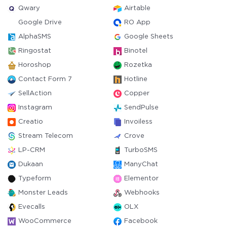
Qwary
Airtable
Google Drive
RO App
AlphaSMS
Google Sheets
Ringostat
Binotel
Horoshop
Rozetka
Contact Form 7
Hotline
SellAction
Copper
Instagram
SendPulse
Creatio
Invoiless
Stream Telecom
Crove
LP-CRM
TurboSMS
Dukaan
ManyChat
Typeform
Elementor
Monster Leads
Webhooks
Evecalls
OLX
WooCommerce
Facebook