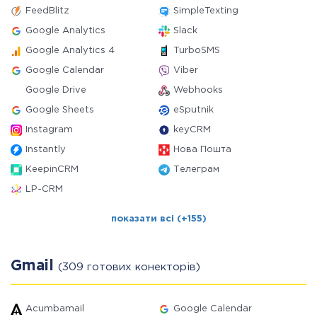
FeedBlitz
SimpleTexting
Google Analytics
Slack
Google Analytics 4
TurboSMS
Google Calendar
Viber
Google Drive
Webhooks
Google Sheets
eSputnik
Instagram
keyCRM
Instantly
Нова Пошта
KeepinCRM
Телеграм
LP-CRM
показати всі (+155)
Gmail
(309 готових конекторів)
Acumbamail
Google Calendar