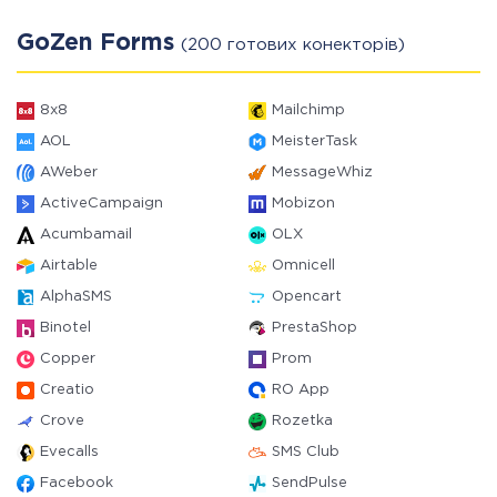
GoZen Forms
(200 готових конекторів)
8x8
Mailchimp
AOL
MeisterTask
AWeber
MessageWhiz
ActiveCampaign
Mobizon
Acumbamail
OLX
Airtable
Omnicell
AlphaSMS
Opencart
Binotel
PrestaShop
Copper
Prom
Creatio
RO App
Crove
Rozetka
Evecalls
SMS Club
Facebook
SendPulse