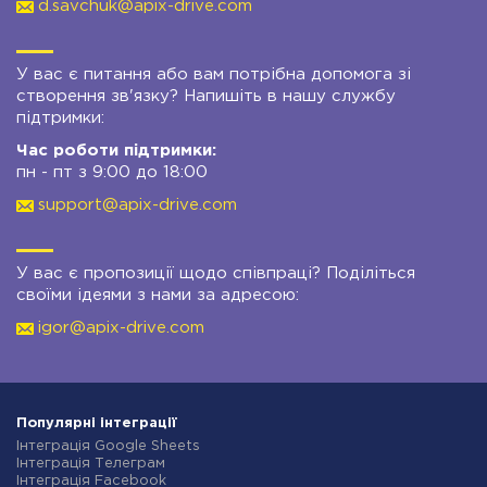
d.savchuk@apix-drive.com
У вас є питання або вам потрібна допомога зі
створення зв'язку? Напишіть в нашу службу
підтримки:
Час роботи підтримки:
пн - пт з 9:00 до 18:00
support@apix-drive.com
У вас є пропозиції щодо співпраці? Поділіться
своїми ідеями з нами за адресою:
igor@apix-drive.com
Популярні інтеграції
Інтеграція Google Sheets
Інтеграція Телеграм
Інтеграція Facebook