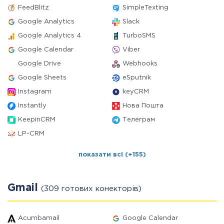
FeedBlitz
SimpleTexting
Google Analytics
Slack
Google Analytics 4
TurboSMS
Google Calendar
Viber
Google Drive
Webhooks
Google Sheets
eSputnik
Instagram
keyCRM
Instantly
Нова Пошта
KeepinCRM
Телеграм
LP-CRM
показати всі (+155)
Gmail
(309 готових конекторів)
Acumbamail
Google Calendar