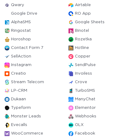
Qwary
Airtable
Google Drive
RO App
AlphaSMS
Google Sheets
Ringostat
Binotel
Horoshop
Rozetka
Contact Form 7
Hotline
SellAction
Copper
Instagram
SendPulse
Creatio
Invoiless
Stream Telecom
Crove
LP-CRM
TurboSMS
Dukaan
ManyChat
Typeform
Elementor
Monster Leads
Webhooks
Evecalls
OLX
WooCommerce
Facebook