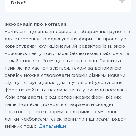
Drive?
передаються з однієї вашої системи в іншу через
наш сервіс. Якщо у вас кількість даних в місяць
На даний час у нас готово 400+ інтеграцій крім
невелика, можете сміливо користуватися
FormCan і Gmail
безкоштовним тарифом або перейти на платний,
Інформація про FormCan
при необхідності. Детальніше про
тарифи
.
FormCan - це онлайн-сервіс із набором інструментів
для створення та редагування форм. Він пропонує
користувачам функціональний редактор із низкою
можливостей, у тому числі бібліотекою шаблонів та
онлайн-прев'ю. Розміщені в каталозі шаблони та
теми легко кастомізуються, також за допомогою
сервісу можна створювати форми різними мовами.
Ще тут є функціонал для гнучкого вбудовування
форм на сайти та надсилання їх у вигляді посилань.
Крім стандартних односторінкових форм різних
типів, FormCan дозволяє створювати складні
багатосторінкові форми з підтримкою умовної
логіки, чекбоксами, електронними підписами, рядом
змінних тощо.
Детальніше