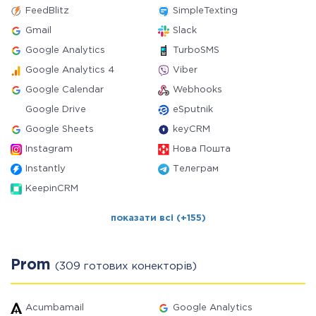
FeedBlitz
SimpleTexting
Gmail
Slack
Google Analytics
TurboSMS
Google Analytics 4
Viber
Google Calendar
Webhooks
Google Drive
eSputnik
Google Sheets
keyCRM
Instagram
Нова Пошта
Instantly
Телеграм
KeepinCRM
показати всі (+155)
Prom
(309 готових конекторів)
Acumbamail
Google Analytics