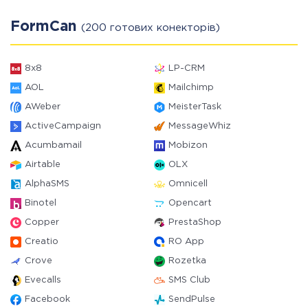
FormCan
(200 готових конекторів)
8x8
LP-CRM
AOL
Mailchimp
AWeber
MeisterTask
ActiveCampaign
MessageWhiz
Acumbamail
Mobizon
Airtable
OLX
AlphaSMS
Omnicell
Binotel
Opencart
Copper
PrestaShop
Creatio
RO App
Crove
Rozetka
Evecalls
SMS Club
Facebook
SendPulse