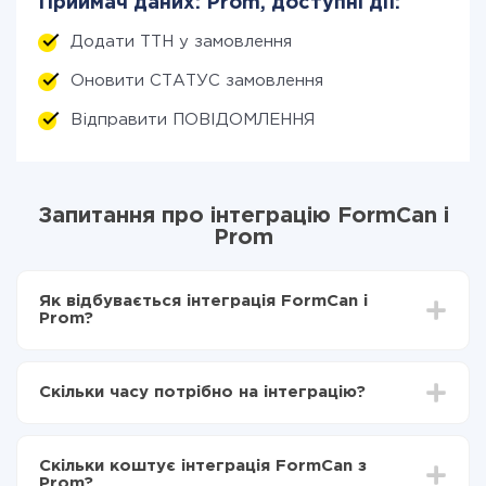
Приймач даних: Prom, доступні дії:
Додати ТТН у замовлення
Оновити СТАТУС замовлення
Відправити ПОВІДОМЛЕННЯ
Запитання про інтеграцію FormCan і
Prom
Як відбувається інтеграція FormCan і
Prom?
Для початку потрібно
зареєструватися в ApiX-
Drive
Скільки часу потрібно на інтеграцію?
Вибираєте які дані передавати з FormCan в Prom
Включаєте автооновлення
Залежно від системи, з якої ви будете робити
Тепер дані будуть автоматично передаватися з
інтеграцію, час налаштування може відрізнятися і
FormCan в Prom
Скільки коштує інтеграція FormCan з
становити від 5-ти до 30-хвилин. У середньому
Prom?