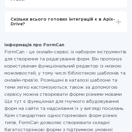
налаштування займає 10-15 хвилин.
За саму інтеграцію нічого платити не потрібно і на
всіх тарифах доступний повністю весь функціонал.
Скільки всього готових інтеграцій є в Apix-
Ви оплачуєте лише кількість даних, які за фактом
Drive?
передаються з однієї вашої системи в іншу через
наш сервіс. Якщо у вас кількість даних в місяць
На даний час у нас готово 400+ інтеграцій крім
невелика, можете сміливо користуватися
FormCan і Prom
безкоштовним тарифом або перейти на платний,
Інформація про FormCan
при необхідності. Детальніше про
тарифи
.
FormCan - це онлайн-сервіс із набором інструментів
для створення та редагування форм. Він пропонує
користувачам функціональний редактор із низкою
можливостей, у тому числі бібліотекою шаблонів та
онлайн-прев'ю. Розміщені в каталозі шаблони та
теми легко кастомізуються, також за допомогою
сервісу можна створювати форми різними мовами.
Ще тут є функціонал для гнучкого вбудовування
форм на сайти та надсилання їх у вигляді посилань.
Крім стандартних односторінкових форм різних
типів, FormCan дозволяє створювати складні
багатосторінкові форми з підтримкою умовної