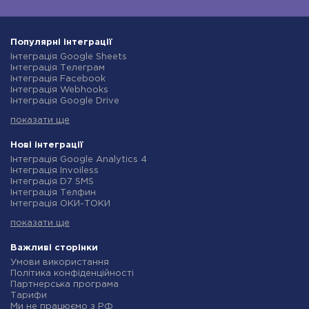
Популярні інтеграції
Інтеграція Google Sheets
Інтеграція Телеграм
Інтеграція Facebook
Інтеграція Webhooks
Інтеграція Google Drive
Інтеграція Opencart
показати ще
Інтеграція Gmail
Інтеграція Нова Пошта
Інтеграція Rozetka
Нові інтеграції
Інтеграція OpenAI (ChatGPT)
Інтеграція Google Analytics 4
Інтеграція Binotel
Інтеграція Invoiless
Інтеграція Prom
Інтеграція D7 SMS
Інтеграція Приват24
Інтеграція Телфин
Інтеграція OLX
Інтеграція ОКИ-ТОКИ
Інтеграція TurboSMS
Інтеграція Finmap
Інтеграція SendPulse
показати ще
Інтеграція Microsoft Dynamics 365
Інтеграція Horoshop
Інтеграція BulkGate
Інтеграція Stream Telecom
Інтеграція TxtSync
Важливі сторінки
Інтеграція Instagram
Інтеграція Wire2Air
Умови використання
Інтеграція Google Analytics
Інтеграція Corezoid
Політика конфіденційності
Інтеграція Creatio
Інтеграція Infobip
Партнерська програма
Інтеграція Ringostat
Інтеграція Instasent
Тарифи
Інтеграція Google Calendar
Інтеграція AtomPark
Ми не працюємо з РФ