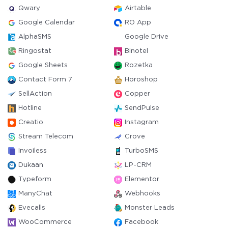
Qwary
Airtable
Google Calendar
RO App
AlphaSMS
Google Drive
Ringostat
Binotel
Google Sheets
Rozetka
Contact Form 7
Horoshop
SellAction
Copper
Hotline
SendPulse
Creatio
Instagram
Stream Telecom
Crove
Invoiless
TurboSMS
Dukaan
LP-CRM
Typeform
Elementor
ManyChat
Webhooks
Evecalls
Monster Leads
WooCommerce
Facebook