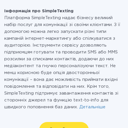
Інформація про SimpleTexting
Платформа SimpleTexting надає бізнесу великий
набір послуг для комунікації зі своїми клієнтами. З її
допомогою можна легко запускати різні типи
кампаній інтернет-маркетингу або спілкуватися з
аудиторією. Інструменти сервісу дозволяють
підприємцям готувати та проводити SMS або MMS
розсилки за списками контактів, додаючи до них
медіаконтент та гнучко персоналізуючи текст. Не
менш корисною буде опція двосторонньої
комунікації – вона дає можливість приймати вхідні
повідомлення та відповідати на них. Крім того,
SimpleTexting підтримує завантаження контактів зі
сторонніх джерел та функцію text-to-info для
швидкого поповнення баз даних.
Детальніше