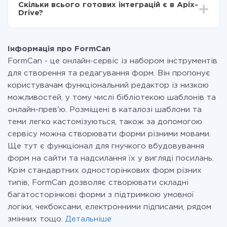
Скільки всього готових інтеграцій є в Apix-
Ви оплачуєте лише кількість даних, які за фактом
Drive?
передаються з однієї вашої системи в іншу через
наш сервіс. Якщо у вас кількість даних в місяць
На даний час у нас готово 400+ інтеграцій крім
невелика, можете сміливо користуватися
FormCan і SimpleTexting
безкоштовним тарифом або перейти на платний,
Інформація про FormCan
при необхідності. Детальніше про
тарифи
.
FormCan - це онлайн-сервіс із набором інструментів
для створення та редагування форм. Він пропонує
користувачам функціональний редактор із низкою
можливостей, у тому числі бібліотекою шаблонів та
онлайн-прев'ю. Розміщені в каталозі шаблони та
теми легко кастомізуються, також за допомогою
сервісу можна створювати форми різними мовами.
Ще тут є функціонал для гнучкого вбудовування
форм на сайти та надсилання їх у вигляді посилань.
Крім стандартних односторінкових форм різних
типів, FormCan дозволяє створювати складні
багатосторінкові форми з підтримкою умовної
логіки, чекбоксами, електронними підписами, рядом
змінних тощо.
Детальніше