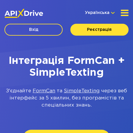
Українська
Вхід
Реєстрація
Інтеграція FormCan +
SimpleTexting
З'єднайте
FormCan
та
SimpleTexting
через веб
інтерфейс за 5 хвилин, без програмістів та
спеціальних знань.