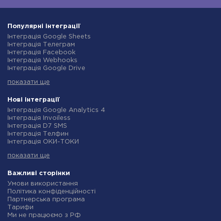
Популярні інтеграції
Інтеграція Google Sheets
Інтеграція Телеграм
Інтеграція Facebook
Інтеграція Webhooks
Інтеграція Google Drive
Інтеграція Opencart
показати ще
Інтеграція Gmail
Інтеграція Нова Пошта
Інтеграція Rozetka
Нові інтеграції
Інтеграція OpenAI (ChatGPT)
Інтеграція Google Analytics 4
Інтеграція Binotel
Інтеграція Invoiless
Інтеграція Prom
Інтеграція D7 SMS
Інтеграція Приват24
Інтеграція Телфин
Інтеграція OLX
Інтеграція ОКИ-ТОКИ
Інтеграція TurboSMS
Інтеграція Finmap
Інтеграція SendPulse
показати ще
Інтеграція Microsoft Dynamics 365
Інтеграція Horoshop
Інтеграція BulkGate
Інтеграція Stream Telecom
Інтеграція TxtSync
Важливі сторінки
Інтеграція Instagram
Інтеграція Wire2Air
Умови використання
Інтеграція Google Analytics
Інтеграція Corezoid
Політика конфіденційності
Інтеграція Creatio
Інтеграція Infobip
Партнерська програма
Інтеграція Ringostat
Інтеграція Instasent
Тарифи
Інтеграція Google Calendar
Інтеграція AtomPark
Ми не працюємо з РФ
Інтеграція Airtable
Інтеграція TXTImpact