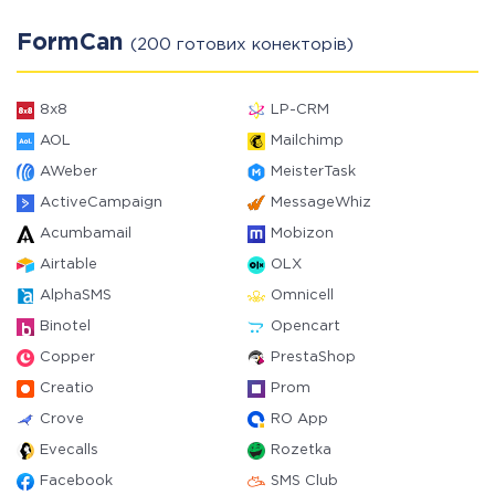
FormCan
(200 готових конекторів)
8x8
LP-CRM
AOL
Mailchimp
AWeber
MeisterTask
ActiveCampaign
MessageWhiz
Acumbamail
Mobizon
Airtable
OLX
AlphaSMS
Omnicell
Binotel
Opencart
Copper
PrestaShop
Creatio
Prom
Crove
RO App
Evecalls
Rozetka
Facebook
SMS Club