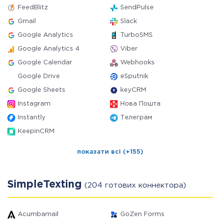
FeedBlitz
SendPulse
Gmail
Slack
Google Analytics
TurboSMS
Google Analytics 4
Viber
Google Calendar
Webhooks
Google Drive
eSputnik
Google Sheets
keyCRM
Instagram
Нова Пошта
Instantly
Телеграм
KeepinCRM
показати всі (+155)
SimpleTexting
(204 готових коннектора)
Acumbamail
GoZen Forms