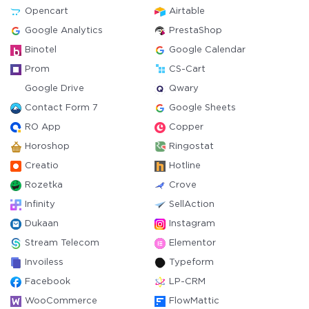
Opencart
Airtable
Google Analytics
PrestaShop
Binotel
Google Calendar
Prom
CS-Cart
Google Drive
Qwary
Contact Form 7
Google Sheets
RO App
Copper
Horoshop
Ringostat
Creatio
Hotline
Rozetka
Crove
Infinity
SellAction
Dukaan
Instagram
Stream Telecom
Elementor
Invoiless
Typeform
Facebook
LP-CRM
WooCommerce
FlowMattic