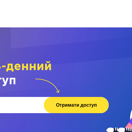
4-денний
туп
Отримати доступ