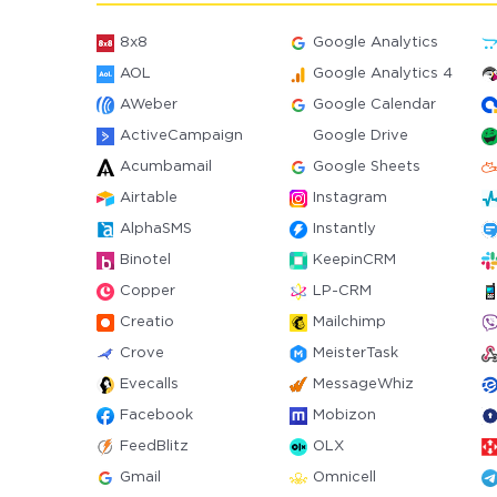
8x8
Google Analytics
AOL
Google Analytics 4
AWeber
Google Calendar
ActiveCampaign
Google Drive
Acumbamail
Google Sheets
Airtable
Instagram
AlphaSMS
Instantly
Binotel
KeepinCRM
Copper
LP-CRM
Creatio
Mailchimp
Crove
MeisterTask
Evecalls
MessageWhiz
Facebook
Mobizon
FeedBlitz
OLX
Gmail
Omnicell