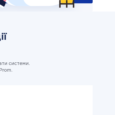
ії
ати системи.
Prom.