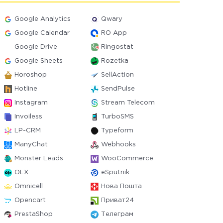
Google Analytics
Qwary
Google Calendar
RO App
Google Drive
Ringostat
Google Sheets
Rozetka
Horoshop
SellAction
Hotline
SendPulse
Instagram
Stream Telecom
Invoiless
TurboSMS
LP-CRM
Typeform
ManyChat
Webhooks
Monster Leads
WooCommerce
OLX
eSputnik
Omnicell
Нова Пошта
Opencart
Приват24
PrestaShop
Телеграм