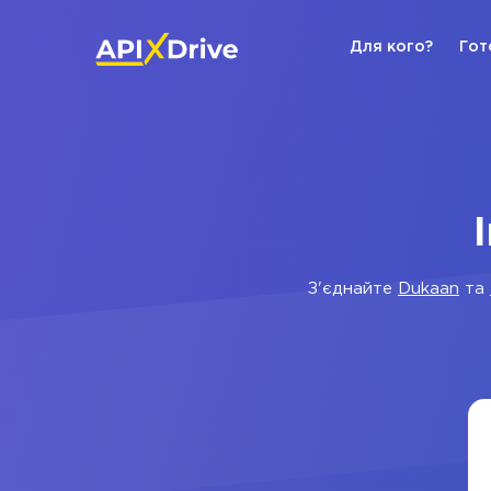
Для кого?
Гот
З'єднайте
Dukaan
та