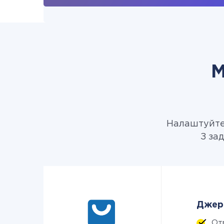
М
Налаштуйте 
З за
Джере
От