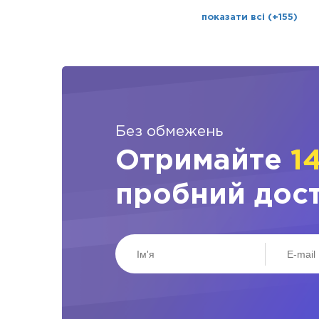
показати всі (+155)
Без обмежень
Отримайте
1
пробний дос