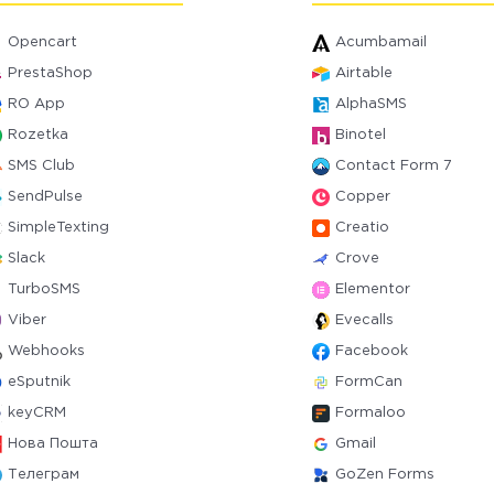
Opencart
Acumbamail
PrestaShop
Airtable
RO App
AlphaSMS
Rozetka
Binotel
SMS Club
Contact Form 7
SendPulse
Copper
SimpleTexting
Creatio
Slack
Crove
TurboSMS
Elementor
Viber
Evecalls
Webhooks
Facebook
eSputnik
FormCan
keyCRM
Formaloo
Нова Пошта
Gmail
Телеграм
GoZen Forms