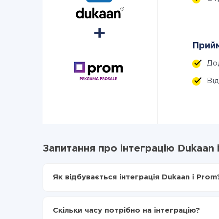
Прийм
До
Ві
Запитання про інтеграцію Dukaan 
Як відбувається інтеграція Dukaan і Prom
Для початку потрібно
зареєструватися в Api
Вибираєте які дані передавати з Dukaan в P
Скільки часу потрібно на інтеграцію?
Включаєте автооновлення