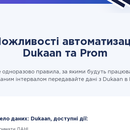
ожливості автоматизац
Dukaan та Prom
одноразово правила, за якими будуть працюв
даним інтервалом передавайте дані з Dukaan в 
ло даних: Dukaan, доступні дії:
римати ДАНІ