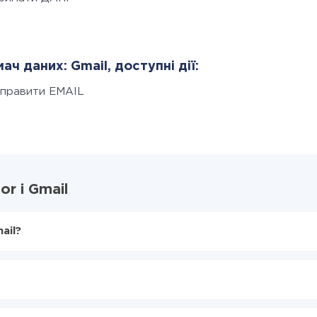
ач даних: Gmail, доступні дії:
дправити EMAIL
r і Gmail
ail?
X-Drive
 Gmail
 з Elementor в Gmail
нтеграцію, час налаштування може відрізнятися і становити ві