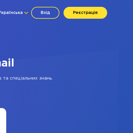
Українська
Вхід
Реєстрація
ail
 та спеціальних знань.