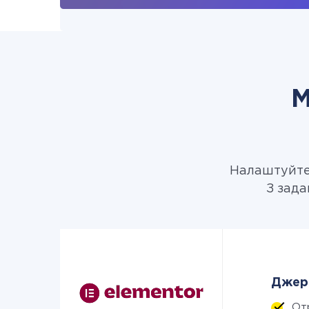
М
Налаштуйте 
З зада
Джере
От