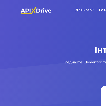
Для кого?
Гот
Ін
З'єднайте
Elementor
т