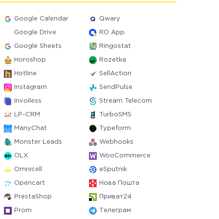
Google Calendar
Qwary
Google Drive
RO App
Google Sheets
Ringostat
Horoshop
Rozetka
Hotline
SellAction
Instagram
SendPulse
Invoiless
Stream Telecom
LP-CRM
TurboSMS
ManyChat
Typeform
Monster Leads
Webhooks
OLX
WooCommerce
Omnicell
eSputnik
Opencart
Нова Пошта
PrestaShop
Приват24
Prom
Телеграм