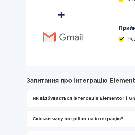
Прийм
Ві
Запитання про інтеграцію Elemento
Як відбувається інтеграція Elementor і Gm
Для початку потрібно
зареєструватися в Api
Вибираєте які дані передавати з Elementor в
Скільки часу потрібно на інтеграцію?
Включаєте автооновлення
Тепер дані будуть автоматично передаватися
Залежно від системи, з якої ви будете робити і