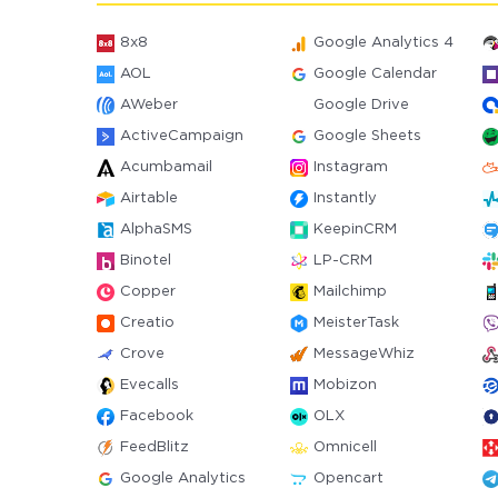
8x8
Google Analytics 4
AOL
Google Calendar
AWeber
Google Drive
ActiveCampaign
Google Sheets
Acumbamail
Instagram
Airtable
Instantly
AlphaSMS
KeepinCRM
Binotel
LP-CRM
Copper
Mailchimp
Creatio
MeisterTask
Crove
MessageWhiz
Evecalls
Mobizon
Facebook
OLX
FeedBlitz
Omnicell
Google Analytics
Opencart