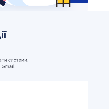
ії
ати системи.
 Gmail.