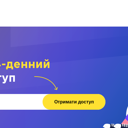
4-денний
туп
Отримати доступ