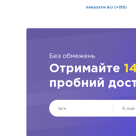
показати всі (+155)
Без обмежень
Отримайте
1
пробний дос