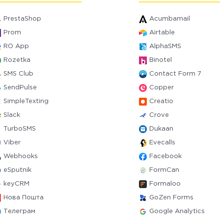
PrestaShop
Acumbamail
Prom
Airtable
RO App
AlphaSMS
Rozetka
Binotel
SMS Club
Contact Form 7
SendPulse
Copper
SimpleTexting
Creatio
Slack
Crove
TurboSMS
Dukaan
Viber
Evecalls
Webhooks
Facebook
eSputnik
FormCan
keyCRM
Formaloo
Нова Пошта
GoZen Forms
Телеграм
Google Analytics