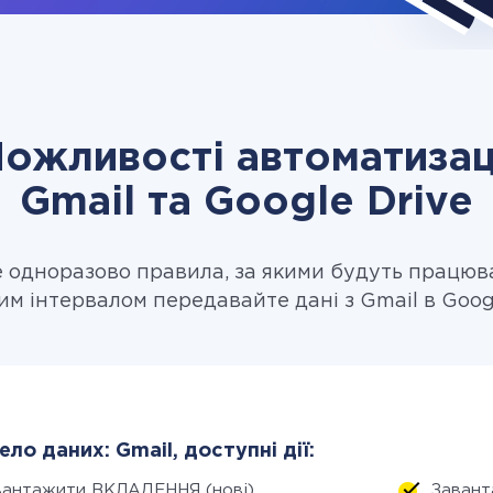
ожливості автоматизац
Gmail та Google Drive
одноразово правила, за якими будуть працюв
им інтервалом передавайте дані з Gmail в Googl
ло даних: Gmail, доступні дії:
вантажити ВКЛАДЕННЯ (нові)
Завант