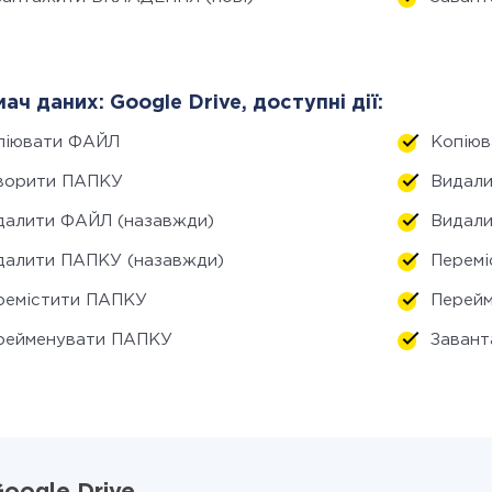
ач даних: Google Drive, доступні дії:
піювати ФАЙЛ
Копію
ворити ПАПКУ
Видали
далити ФАЙЛ (назавжди)
Видали
далити ПАПКУ (назавжди)
Перем
ремістити ПАПКУ
Перей
рейменувати ПАПКУ
Заван