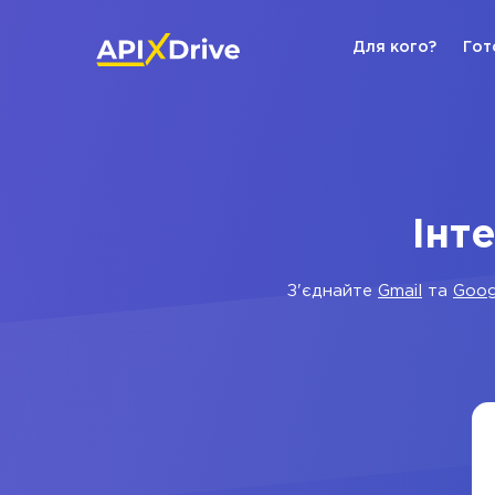
Для кого?
Гот
Інт
З'єднайте
Gmail
та
Goog