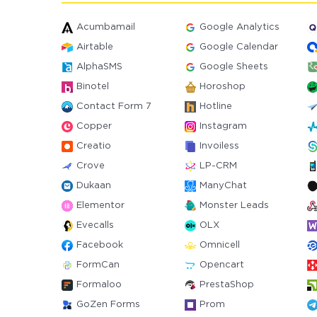
Acumbamail
Google Analytics
Airtable
Google Calendar
AlphaSMS
Google Sheets
Binotel
Horoshop
Contact Form 7
Hotline
Copper
Instagram
Creatio
Invoiless
Crove
LP-CRM
Dukaan
ManyChat
Elementor
Monster Leads
Evecalls
OLX
Facebook
Omnicell
FormCan
Opencart
Formaloo
PrestaShop
GoZen Forms
Prom