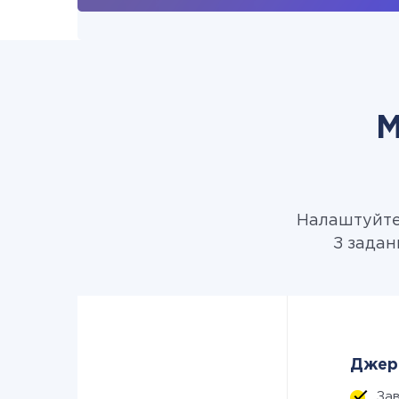
М
Налаштуйте 
З задан
Джере
За