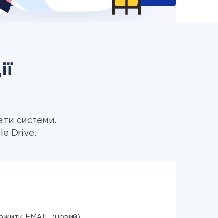
ії
ати системи.
e Drive.
ажити EMAIL (новий)