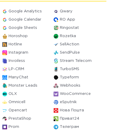
Google Analytics
Qwary
Google Calendar
RO App
Google Sheets
Ringostat
Horoshop
Rozetka
Hotline
SellAction
Instagram
SendPulse
Invoiless
Stream Telecom
LP-CRM
TurboSMS
ManyChat
Typeform
Monster Leads
Webhooks
OLX
WooCommerce
Omnicell
eSputnik
Opencart
Нова Пошта
PrestaShop
Приват24
Prom
Телеграм