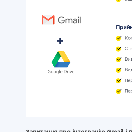
Прийм
Ко
Ст
Ви
Ви
Пе
Пе