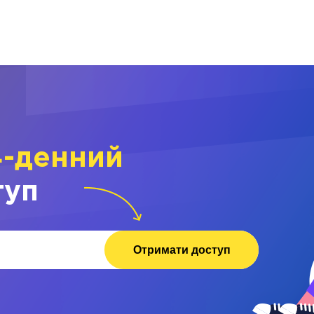
4-денний
туп
Отримати доступ