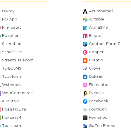
Qwary
Acumbamail
RO App
Airtable
Ringostat
AlphaSMS
Rozetka
Binotel
SellAction
Contact Form 7
SendPulse
Copper
Stream Telecom
Creatio
TurboSMS
Crove
Typeform
Dukaan
Webhooks
Elementor
WooCommerce
Evecalls
eSputnik
Facebook
Нова Пошта
FormCan
Приват24
Formaloo
Телеграм
GoZen Forms