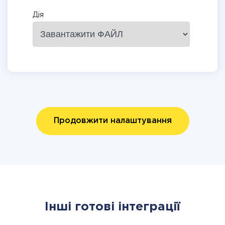
Дія
Продовжити налаштування
Інші готові інтеграції