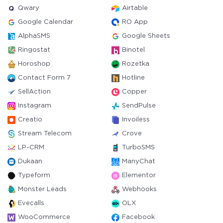
Qwary
Airtable
Google Calendar
RO App
AlphaSMS
Google Sheets
Ringostat
Binotel
Horoshop
Rozetka
Contact Form 7
Hotline
SellAction
Copper
Instagram
SendPulse
Creatio
Invoiless
Stream Telecom
Crove
LP-CRM
TurboSMS
Dukaan
ManyChat
Typeform
Elementor
Monster Leads
Webhooks
Evecalls
OLX
WooCommerce
Facebook