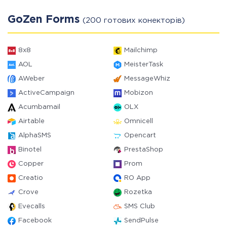
GoZen Forms
(200 готових конекторів)
8x8
Mailchimp
AOL
MeisterTask
AWeber
MessageWhiz
ActiveCampaign
Mobizon
Acumbamail
OLX
Airtable
Omnicell
AlphaSMS
Opencart
Binotel
PrestaShop
Copper
Prom
Creatio
RO App
Crove
Rozetka
Evecalls
SMS Club
Facebook
SendPulse