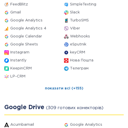
FeedBlitz
SimpleTexting
Gmail
Slack
Google Analytics
TurboSMS
Google Analytics 4
Viber
Google Calendar
Webhooks
Google Sheets
eSputnik
Instagram
keyCRM
Instantly
Нова Пошта
KeepinCRM
Телеграм
LP-CRM
показати всі (+155)
Google Drive
(309 готових конекторів)
Acumbamail
Google Analytics