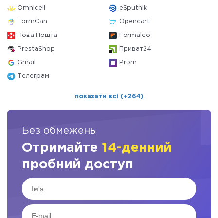
Omnicell
eSputnik
FormCan
Opencart
Нова Пошта
Formaloo
PrestaShop
Приват24
Gmail
Prom
Телеграм
показати всі (+264)
Без обмежень
Отримайте
14-денний
пробний доступ