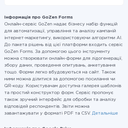
наш сервіс. Якщо у вас кількість даних в місяць
На даний час у нас готово 400+ інтеграцій крім
невелика, можете сміливо користуватися
GoZen Forms і Google Drive
безкоштовним тарифом або перейти на платний,
Інформація про GoZen Forms
при необхідності. Детальніше про
тарифи
.
Онлайн-сервіс GoZen надає бізнесу набір функцій
для автоматизації, управління та аналізу кампаній
інтернет-маркетингу, використовуючи алгоритми AI.
До пакета рішень від цієї платформи входить сервіс
GoZen Forms. За допомогою цього інструменту
можна створювати онлайн-форми для лідогенерації,
збору даних, проведення опитувань, анкетування
тощо. Форми легко вбудовуються на сайт. Також
ними можна ділитися за допомогою посилання чи
QR-коду. Користувачам доступна галерея шаблонів
та простий конструктор форм. Сервіс пропонує
також зручний інтерфейс для обробки та аналізу
відповідей респондентів. Звіти можна
завантажувати у форматі PDF та CSV.
Детальніше