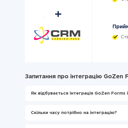
Прийм
Ст
Запитання про інтеграцію GoZen 
Як відбувається інтеграція GoZen Forms 
Для початку потрібно
зареєструватися в Api
Вибираєте які дані передавати з GoZen For
Скільки часу потрібно на інтеграцію?
Включаєте автооновлення
Тепер дані будуть автоматично передавати
Залежно від системи, з якої ви будете робити і