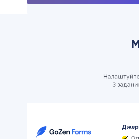
М
Налаштуйте 
З задани
Джере
От