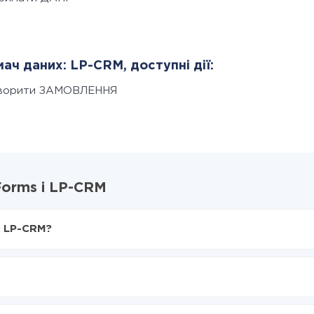
ач даних: LP-CRM, доступні дії:
ворити ЗАМОВЛЕННЯ
Forms і LP-CRM
і LP-CRM?
X-Drive
ms в LP-CRM
ся з GoZen Forms в LP-CRM
нтеграцію, час налаштування може відрізнятися і становити ві