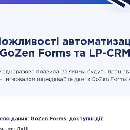
ожливості автоматизац
GoZen Forms та LP-CR
одноразово правила, за якими будуть працюв
м інтервалом передавайте дані з GoZen Forms 
ло даних: GoZen Forms, доступні дії:
римати ДАНІ