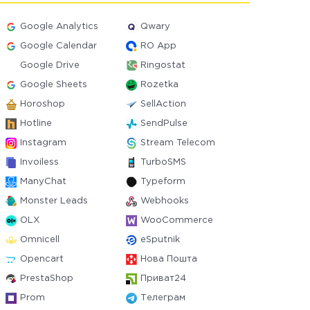
Google Analytics
Qwary
Google Calendar
RO App
Google Drive
Ringostat
Google Sheets
Rozetka
Horoshop
SellAction
Hotline
SendPulse
Instagram
Stream Telecom
Invoiless
TurboSMS
ManyChat
Typeform
Monster Leads
Webhooks
OLX
WooCommerce
Omnicell
eSputnik
Opencart
Нова Пошта
PrestaShop
Приват24
Prom
Телеграм