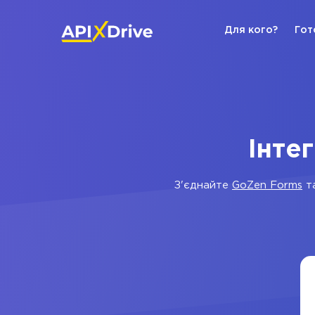
Для кого?
Гот
Інте
З'єднайте
GoZen Forms
т