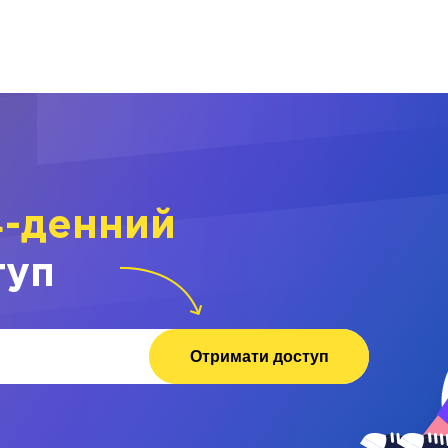
4-денний
туп
Отримати доступ