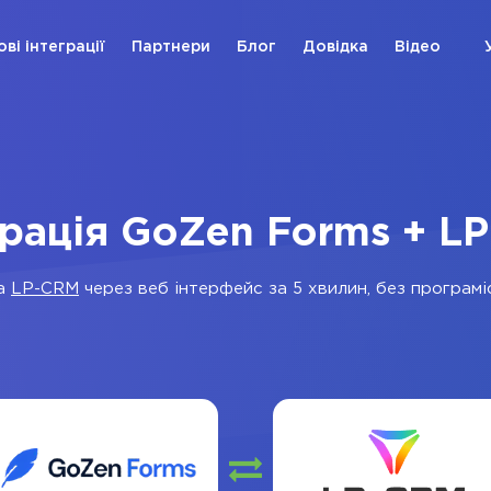
ові інтеграції
Партнери
Блог
Довідка
Відео
грація GoZen Forms + L
а
LP-CRM
через веб інтерфейс за 5 хвилин, без програміс