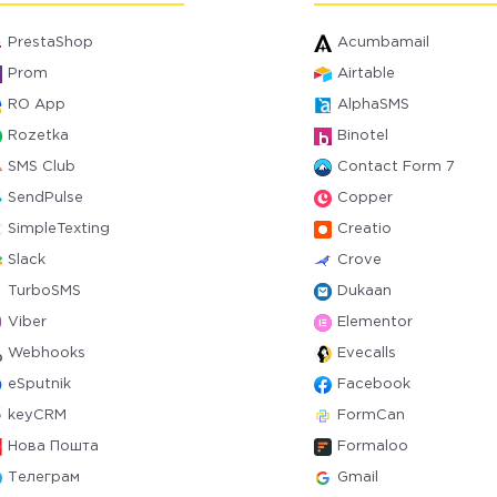
PrestaShop
Acumbamail
Prom
Airtable
RO App
AlphaSMS
Rozetka
Binotel
SMS Club
Contact Form 7
SendPulse
Copper
SimpleTexting
Creatio
Slack
Crove
TurboSMS
Dukaan
Viber
Elementor
Webhooks
Evecalls
eSputnik
Facebook
keyCRM
FormCan
Нова Пошта
Formaloo
Телеграм
Gmail