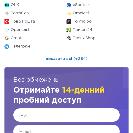
OLX
eSputnik
FormCan
Omnicell
Нова Пошта
Formaloo
Opencart
Приват24
Gmail
PrestaShop
Телеграм
показати всі (+264)
Без обмежень
Отримайте
14-денний
пробний доступ