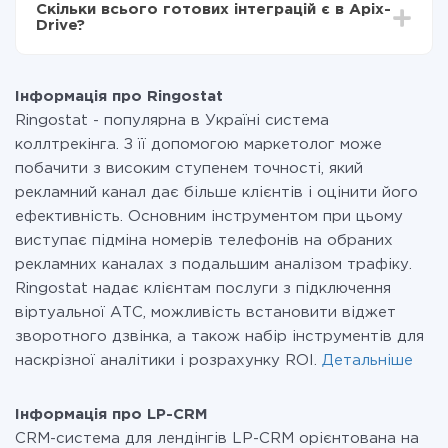
Скільки всього готових інтеграцій є в Apix-
Ви оплачуєте лише кількість даних, які за фактом
Drive?
передаються з однієї вашої системи в іншу через
наш сервіс. Якщо у вас кількість даних в місяць
На даний час у нас готово 400+ інтеграцій крім
невелика, можете сміливо користуватися
Ringostat і LP-CRM
безкоштовним тарифом або перейти на платний,
Інформація про Ringostat
при необхідності. Детальніше про
тарифи
.
Ringostat - популярна в Україні система
коллтрекінга. З її допомогою маркетолог може
побачити з високим ступенем точності, який
рекламний канал дає більше клієнтів і оцінити його
ефективність. Основним інструментом при цьому
виступає підміна номерів телефонів на обраних
рекламних каналах з подальшим аналізом трафіку.
Ringostat надає клієнтам послуги з підключення
віртуальної АТС, можливість встановити віджет
зворотного дзвінка, а також набір інструментів для
наскрізної аналітики і розрахунку ROI.
Детальніше
Інформація про LP-CRM
CRM-система для лендінгів LP-CRM орієнтована на