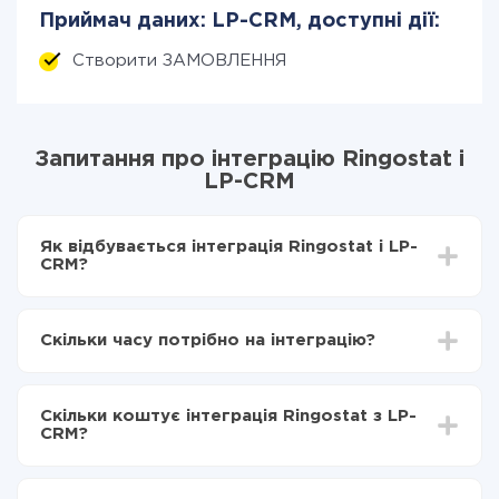
Приймач даних: LP-CRM, доступні дії:
Створити ЗАМОВЛЕННЯ
Запитання про інтеграцію Ringostat і
LP-CRM
Як відбувається інтеграція Ringostat і LP-
CRM?
Для початку потрібно
зареєструватися в ApiX-
Drive
Скільки часу потрібно на інтеграцію?
Вибираєте які дані передавати з Ringostat в LP-
CRM
Залежно від системи, з якої ви будете робити
Включаєте автооновлення
інтеграцію, час налаштування може відрізнятися і
Тепер дані будуть автоматично передаватися з
Скільки коштує інтеграція Ringostat з LP-
становити від 5-ти до 30-хвилин. У середньому
Ringostat в LP-CRM
CRM?
налаштування займає 10-15 хвилин.
За саму інтеграцію нічого платити не потрібно і на
всіх тарифах доступний повністю весь функціонал.