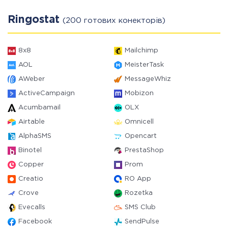
Ringostat
(200 готових конекторів)
8x8
Mailchimp
AOL
MeisterTask
AWeber
MessageWhiz
ActiveCampaign
Mobizon
Acumbamail
OLX
Airtable
Omnicell
AlphaSMS
Opencart
Binotel
PrestaShop
Copper
Prom
Creatio
RO App
Crove
Rozetka
Evecalls
SMS Club
Facebook
SendPulse