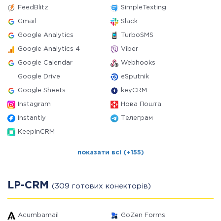
FeedBlitz
SimpleTexting
Gmail
Slack
Google Analytics
TurboSMS
Google Analytics 4
Viber
Google Calendar
Webhooks
Google Drive
eSputnik
Google Sheets
keyCRM
Instagram
Нова Пошта
Instantly
Телеграм
KeepinCRM
показати всі (+155)
LP-CRM
(309 готових конекторів)
Acumbamail
GoZen Forms