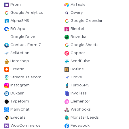
Prom
Airtable
Google Analytics
Qwary
AlphaSMS
Google Calendar
RO App
Binotel
Google Drive
Rozetka
Contact Form 7
Google Sheets
SellAction
Copper
Horoshop
SendPulse
Creatio
Hotline
Stream Telecom
Crove
Instagram
TurboSMS
Dukaan
Invoiless
Typeform
Elementor
ManyChat
Webhooks
Evecalls
Monster Leads
WooCommerce
Facebook