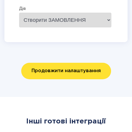
Дія
Продовжити налаштування
Інші готові інтеграції