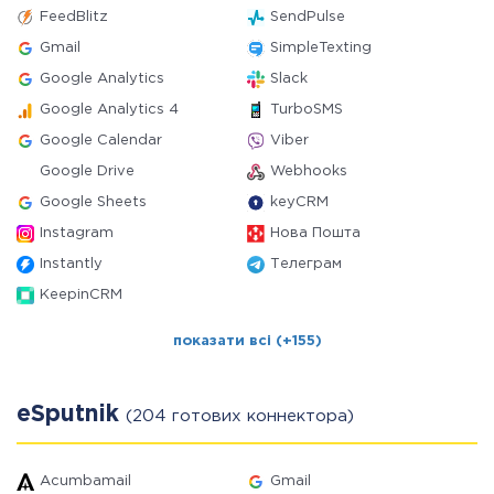
FeedBlitz
SendPulse
Gmail
SimpleTexting
Google Analytics
Slack
Google Analytics 4
TurboSMS
Google Calendar
Viber
Google Drive
Webhooks
Google Sheets
keyCRM
Instagram
Нова Пошта
Instantly
Телеграм
KeepinCRM
показати всі (+155)
eSputnik
(204 готових коннектора)
Acumbamail
Gmail