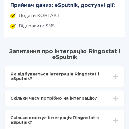
Приймач даних: eSputnik, доступні дії:
Додати КОНТАКТ
Відправити SMS
Запитання про інтеграцію Ringostat і
eSputnik
Як відбувається інтеграція Ringostat і
eSputnik?
Для початку потрібно
зареєструватися в ApiX-
Drive
Скільки часу потрібно на інтеграцію?
Вибираєте які дані передавати з Ringostat в
eSputnik
Залежно від системи, з якої ви будете робити
Включаєте автооновлення
інтеграцію, час налаштування може відрізнятися і
Тепер дані будуть автоматично передаватися з
Скільки коштує інтеграція Ringostat з
становити від 5-ти до 30-хвилин. У середньому
Ringostat в eSputnik
eSputnik?
налаштування займає 10-15 хвилин.