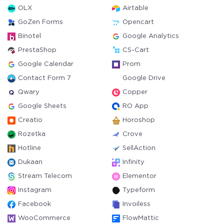
OLX
Airtable
GoZen Forms
Opencart
Binotel
Google Analytics
PrestaShop
CS-Cart
Google Calendar
Prom
Contact Form 7
Google Drive
Qwary
Copper
Google Sheets
RO App
Creatio
Horoshop
Rozetka
Crove
Hotline
SellAction
Dukaan
Infinity
Stream Telecom
Elementor
Instagram
Typeform
Facebook
Invoiless
WooCommerce
FlowMattic