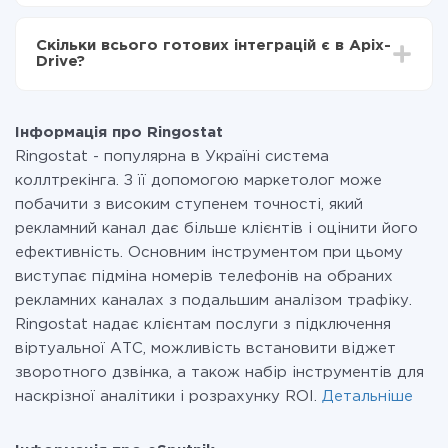
За саму інтеграцію нічого платити не потрібно і на
всіх тарифах доступний повністю весь функціонал.
Скільки всього готових інтеграцій є в Apix-
Ви оплачуєте лише кількість даних, які за фактом
Drive?
передаються з однієї вашої системи в іншу через
наш сервіс. Якщо у вас кількість даних в місяць
На даний час у нас готово 400+ інтеграцій крім
невелика, можете сміливо користуватися
Ringostat і eSputnik
безкоштовним тарифом або перейти на платний,
Інформація про Ringostat
при необхідності. Детальніше про
тарифи
.
Ringostat - популярна в Україні система
коллтрекінга. З її допомогою маркетолог може
побачити з високим ступенем точності, який
рекламний канал дає більше клієнтів і оцінити його
ефективність. Основним інструментом при цьому
виступає підміна номерів телефонів на обраних
рекламних каналах з подальшим аналізом трафіку.
Ringostat надає клієнтам послуги з підключення
віртуальної АТС, можливість встановити віджет
зворотного дзвінка, а також набір інструментів для
наскрізної аналітики і розрахунку ROI.
Детальніше