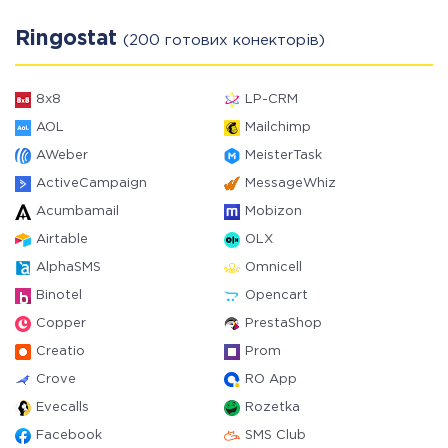
Ringostat
(200 готових конекторів)
8x8
LP-CRM
AOL
Mailchimp
AWeber
MeisterTask
ActiveCampaign
MessageWhiz
Acumbamail
Mobizon
Airtable
OLX
AlphaSMS
Omnicell
Binotel
Opencart
Copper
PrestaShop
Creatio
Prom
Crove
RO App
Evecalls
Rozetka
Facebook
SMS Club