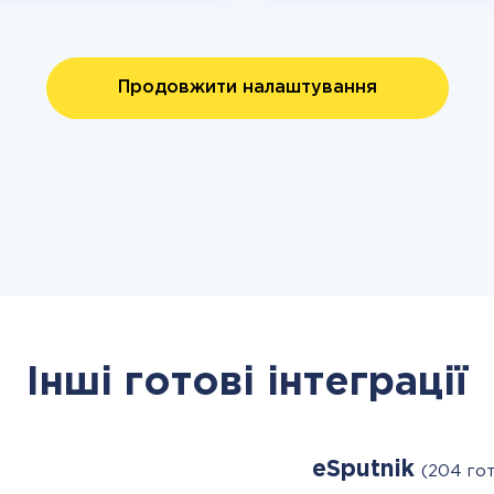
Продовжити налаштування
Інші готові інтеграції
eSputnik
(204 го