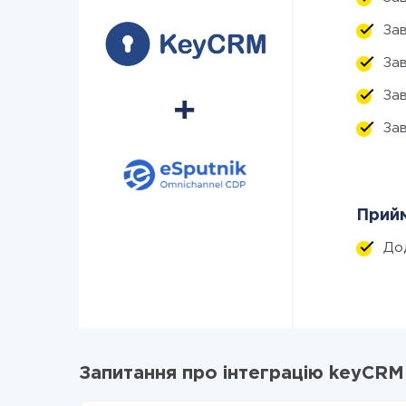
За
За
За
За
Прийм
До
Запитання про інтеграцію keyCRM 