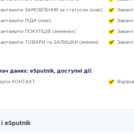
вантажити ЗАМОВЛЕННЯ за статусом (нові)
Завант
вантажити ЛІДИ (нові)
Завант
вантажити ПОКУПЦІВ (змінених)
Завант
вантажити ТОВАРИ та ЗАЛИШКИ (змінені)
Завант
ач даних: eSputnik, доступні дії:
дати КОНТАКТ
Відпра
і eSputnik