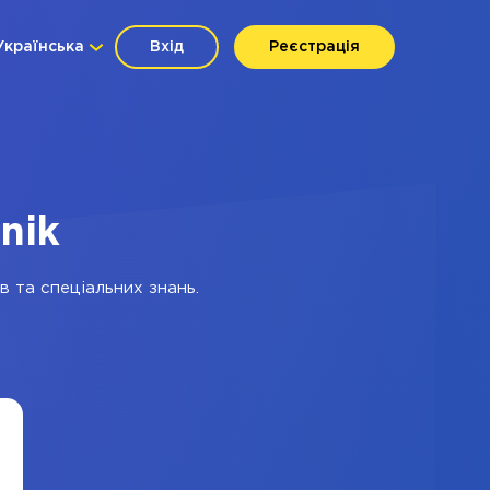
Українська
Вхід
Реєстрація
nik
в та спеціальних знань.