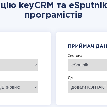
ацію keyCRM та eSputnik
програмістів
ПРИЙМАЧ ДА
Система
Дія