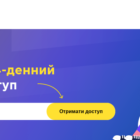
4-денний
туп
Отримати доступ