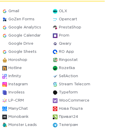
Gmail
OLX
GoZen Forms
Opencart
Google Analytics
PrestaShop
Google Calendar
Prom
Google Drive
Qwary
Google Sheets
RO App
Horoshop
Ringostat
Hotline
Rozetka
Infinity
SellAction
Instagram
Stream Telecom
Invoiless
Typeform
LP-CRM
WooCommerce
ManyChat
Нова Пошта
Monobank
Приват24
Monster Leads
Телеграм