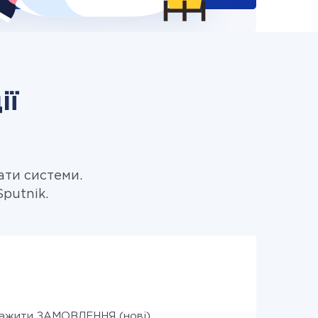
ії
ати системи.
putnik.
ажити ЗАМОВЛЕННЯ (нові)