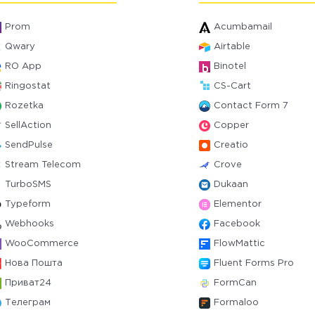
Prom
Acumbamail
Qwary
Airtable
RO App
Binotel
Ringostat
CS-Cart
Rozetka
Contact Form 7
SellAction
Copper
SendPulse
Creatio
Stream Telecom
Crove
TurboSMS
Dukaan
Typeform
Elementor
Webhooks
Facebook
WooCommerce
FlowMattic
Нова Пошта
Fluent Forms Pro
Приват24
FormCan
Телеграм
Formaloo