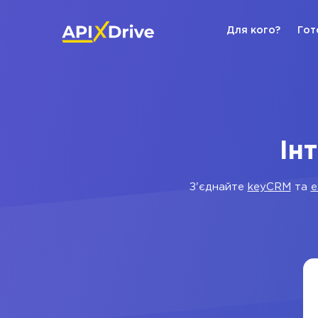
Для кого?
Гот
Ін
З'єднайте
keyCRM
та
e