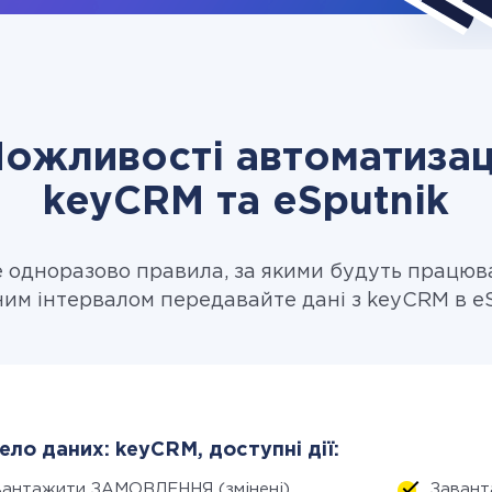
ожливості автоматизац
keyCRM та eSputnik
одноразово правила, за якими будуть працюв
ним інтервалом передавайте дані з keyCRM в eS
ло даних: keyCRM, доступні дії:
вантажити ЗАМОВЛЕННЯ (змінені)
Завант