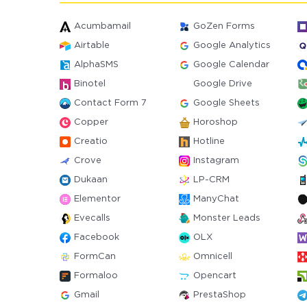
Acumbamail
GoZen Forms
Airtable
Google Analytics
AlphaSMS
Google Calendar
Binotel
Google Drive
Contact Form 7
Google Sheets
Copper
Horoshop
Creatio
Hotline
Crove
Instagram
Dukaan
LP-CRM
Elementor
ManyChat
Evecalls
Monster Leads
Facebook
OLX
FormCan
Omnicell
Formaloo
Opencart
Gmail
PrestaShop