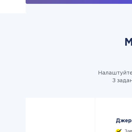
М
Налаштуйте 
З зада
Джере
За