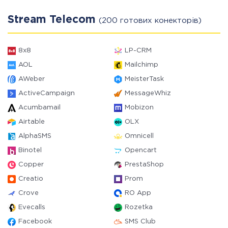
Stream Telecom
(200 готових конекторів)
8x8
LP-CRM
AOL
Mailchimp
AWeber
MeisterTask
ActiveCampaign
MessageWhiz
Acumbamail
Mobizon
Airtable
OLX
AlphaSMS
Omnicell
Binotel
Opencart
Copper
PrestaShop
Creatio
Prom
Crove
RO App
Evecalls
Rozetka
Facebook
SMS Club