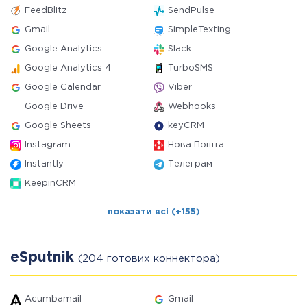
FeedBlitz
SendPulse
Gmail
SimpleTexting
Google Analytics
Slack
Google Analytics 4
TurboSMS
Google Calendar
Viber
Google Drive
Webhooks
Google Sheets
keyCRM
Instagram
Нова Пошта
Instantly
Телеграм
KeepinCRM
показати всі (+155)
eSputnik
(204 готових коннектора)
Acumbamail
Gmail