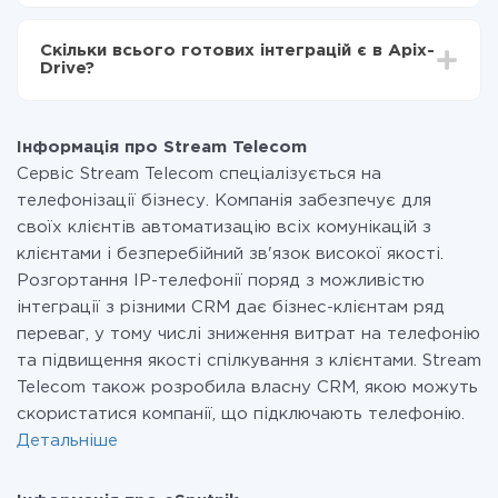
За саму інтеграцію нічого платити не потрібно і на
всіх тарифах доступний повністю весь функціонал.
Скільки всього готових інтеграцій є в Apix-
Ви оплачуєте лише кількість даних, які за фактом
Drive?
передаються з однієї вашої системи в іншу через
наш сервіс. Якщо у вас кількість даних в місяць
На даний час у нас готово 400+ інтеграцій крім
невелика, можете сміливо користуватися
Stream Telecom і eSputnik
безкоштовним тарифом або перейти на платний,
Інформація про Stream Telecom
при необхідності. Детальніше про
тарифи
.
Сервіс Stream Telecom спеціалізується на
телефонізації бізнесу. Компанія забезпечує для
своїх клієнтів автоматизацію всіх комунікацій з
клієнтами і безперебійний зв'язок високої якості.
Розгортання IP-телефонії поряд з можливістю
інтеграції з різними CRM дає бізнес-клієнтам ряд
переваг, у тому числі зниження витрат на телефонію
та підвищення якості спілкування з клієнтами. Stream
Telecom також розробила власну CRM, якою можуть
скористатися компанії, що підключають телефонію.
Детальніше