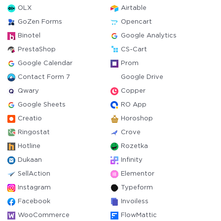
OLX
Airtable
GoZen Forms
Opencart
Binotel
Google Analytics
PrestaShop
CS-Cart
Google Calendar
Prom
Contact Form 7
Google Drive
Qwary
Copper
Google Sheets
RO App
Creatio
Horoshop
Ringostat
Crove
Hotline
Rozetka
Dukaan
Infinity
SellAction
Elementor
Instagram
Typeform
Facebook
Invoiless
WooCommerce
FlowMattic