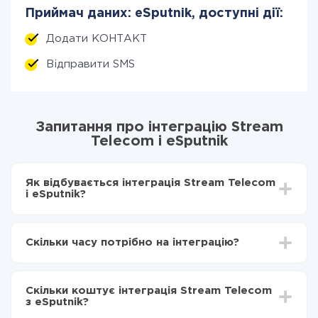
Приймач даних: eSputnik, доступні дії:
Додати КОНТАКТ
Відправити SMS
Запитання про інтеграцію Stream
Telecom і eSputnik
Як відбувається інтеграція Stream Telecom
і eSputnik?
Для початку потрібно
зареєструватися в ApiX-
Drive
Скільки часу потрібно на інтеграцію?
Вибираєте які дані передавати з Stream Telecom
в eSputnik
Залежно від системи, з якої ви будете робити
Включаєте автооновлення
інтеграцію, час налаштування може відрізнятися і
Тепер дані будуть автоматично передаватися з
Скільки коштує інтеграція Stream Telecom
становити від 5-ти до 30-хвилин. У середньому
Stream Telecom в eSputnik
з eSputnik?
налаштування займає 10-15 хвилин.