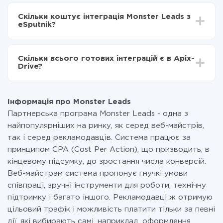
Залежно від системи, з якої ви будете робити
Включаєте автооновлення
інтеграцію, час налаштування може відрізнятися і
Тепер дані будуть автоматично передаватися з
Скільки коштує інтеграція Monster Leads з
становити від 5-ти до 30-хвилин. У середньому
Monster Leads в eSputnik
eSputnik?
налаштування займає 10-15 хвилин.
За саму інтеграцію нічого платити не потрібно і на
всіх тарифах доступний повністю весь функціонал.
Скільки всього готових інтеграцій є в Apix-
Ви оплачуєте лише кількість даних, які за фактом
Drive?
передаються з однієї вашої системи в іншу через
наш сервіс. Якщо у вас кількість даних в місяць
На даний час у нас готово 400+ інтеграцій крім
невелика, можете сміливо користуватися
Monster Leads і eSputnik
безкоштовним тарифом або перейти на платний,
Інформація про Monster Leads
при необхідності. Детальніше про
тарифи
.
Партнерська програма Monster Leads - одна з
найпопулярніших на ринку, як серед веб-майстрів,
так і серед рекламодавців. Система працює за
принципом CPA (Cost Per Action), що призводить, в
кінцевому підсумку, до зростання числа конверсій.
Веб-майстрам система пропонує гнучкі умови
співпраці, зручні інструменти для роботи, технічну
підтримку і багато іншого. Рекламодавці ж отримую
цільовий трафік і можливість платити тільки за певні
дії, які вибирають самі, наприклад, оформлення