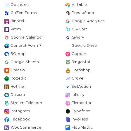
Opencart
Airtable
GoZen Forms
PrestaShop
Binotel
Google Analytics
Prom
CS-Cart
Google Calendar
Qwary
Contact Form 7
Google Drive
RO App
Copper
Google Sheets
Ringostat
Creatio
Horoshop
Rozetka
Crove
Hotline
SellAction
Dukaan
Infinity
Stream Telecom
Elementor
Instagram
Typeform
Facebook
Invoiless
WooCommerce
FlowMattic