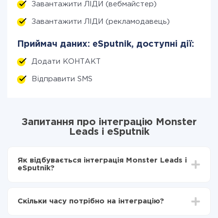
Завантажити ЛІДИ (вебмайстер)
Завантажити ЛІДИ (рекламодавець)
Приймач даних: eSputnik, доступні дії:
Додати КОНТАКТ
Відправити SMS
Запитання про інтеграцію Monster
Leads і eSputnik
Як відбувається інтеграція Monster Leads і
eSputnik?
Для початку потрібно
зареєструватися в ApiX-
Drive
Скільки часу потрібно на інтеграцію?
Вибираєте які дані передавати з Monster Leads в
eSputnik