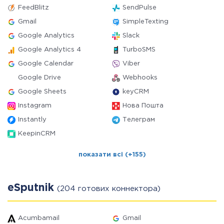
FeedBlitz
SendPulse
Gmail
SimpleTexting
Google Analytics
Slack
Google Analytics 4
TurboSMS
Google Calendar
Viber
Google Drive
Webhooks
Google Sheets
keyCRM
Instagram
Нова Пошта
Instantly
Телеграм
KeepinCRM
показати всі (+155)
eSputnik
(204 готових коннектора)
Acumbamail
Gmail