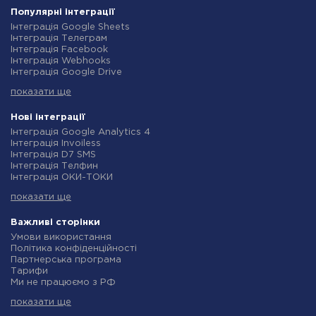
Популярні інтеграції
Інтеграція Google Sheets
Інтеграція Телеграм
Інтеграція Facebook
Інтеграція Webhooks
Інтеграція Google Drive
Інтеграція Opencart
показати ще
Інтеграція Gmail
Інтеграція Нова Пошта
Інтеграція Rozetka
Нові інтеграції
Інтеграція OpenAI (ChatGPT)
Інтеграція Google Analytics 4
Інтеграція Binotel
Інтеграція Invoiless
Інтеграція Prom
Інтеграція D7 SMS
Інтеграція Приват24
Інтеграція Телфин
Інтеграція OLX
Інтеграція ОКИ-ТОКИ
Інтеграція TurboSMS
Інтеграція Finmap
Інтеграція SendPulse
показати ще
Інтеграція Microsoft Dynamics 365
Інтеграція Horoshop
Інтеграція BulkGate
Інтеграція Stream Telecom
Інтеграція TxtSync
Важливі сторінки
Інтеграція Instagram
Інтеграція Wire2Air
Умови використання
Інтеграція Google Analytics
Інтеграція Corezoid
Політика конфіденційності
Інтеграція Creatio
Інтеграція Infobip
Партнерська програма
Інтеграція Ringostat
Інтеграція Instasent
Тарифи
Інтеграція Google Calendar
Інтеграція AtomPark
Ми не працюємо з РФ
Інтеграція Airtable
Інтеграція TXTImpact
Політика повернення коштів
Інтеграція RO App
Інтеграція Campaign Monitor
показати ще
Індивідуальна розробка
Інтеграція WooCommerce
Інтеграція CM.com