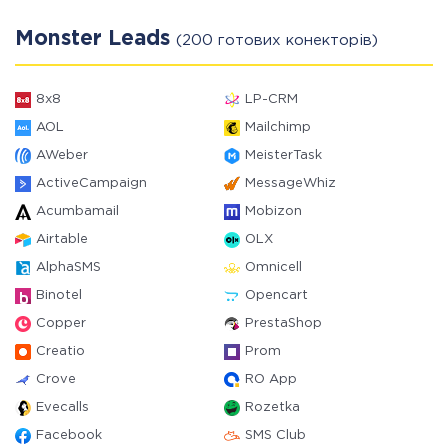
Monster Leads
(200 готових конекторів)
8x8
LP-CRM
AOL
Mailchimp
AWeber
MeisterTask
ActiveCampaign
MessageWhiz
Acumbamail
Mobizon
Airtable
OLX
AlphaSMS
Omnicell
Binotel
Opencart
Copper
PrestaShop
Creatio
Prom
Crove
RO App
Evecalls
Rozetka
Facebook
SMS Club