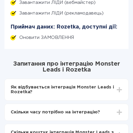
Завантажити ЛІДИ (вебмайстер)
Завантажити ЛІДИ (рекламодавець)
Приймач даних: Rozetka, доступні дії:
Оновити ЗАМОВЛЕННЯ
Запитання про інтеграцію Monster
Leads і Rozetka
Як відбувається інтеграція Monster Leads і
Rozetka?
Для початку потрібно
зареєструватися в ApiX-
Drive
Скільки часу потрібно на інтеграцію?
Вибираєте які дані передавати з Monster Leads в
Rozetka
Залежно від системи, з якої ви будете робити
Включаєте автооновлення
інтеграцію, час налаштування може відрізнятися і
Тепер дані будуть автоматично передаватися з
Скільки коштує інтеграція Monster Leads з