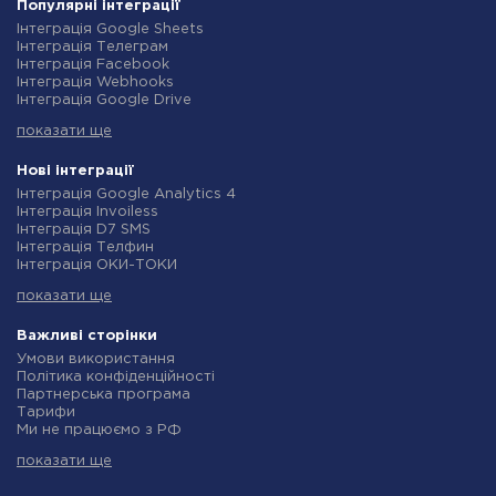
Популярні інтеграції
Інтеграція Google Sheets
Інтеграція Телеграм
Інтеграція Facebook
Інтеграція Webhooks
Інтеграція Google Drive
Інтеграція Opencart
показати ще
Інтеграція Gmail
Інтеграція Нова Пошта
Інтеграція Rozetka
Нові інтеграції
Інтеграція OpenAI (ChatGPT)
Інтеграція Google Analytics 4
Інтеграція Binotel
Інтеграція Invoiless
Інтеграція Prom
Інтеграція D7 SMS
Інтеграція Приват24
Інтеграція Телфин
Інтеграція OLX
Інтеграція ОКИ-ТОКИ
Інтеграція TurboSMS
Інтеграція Finmap
Інтеграція SendPulse
показати ще
Інтеграція Microsoft Dynamics 365
Інтеграція Horoshop
Інтеграція BulkGate
Інтеграція Stream Telecom
Інтеграція TxtSync
Важливі сторінки
Інтеграція Instagram
Інтеграція Wire2Air
Умови використання
Інтеграція Google Analytics
Інтеграція Corezoid
Політика конфіденційності
Інтеграція Creatio
Інтеграція Infobip
Партнерська програма
Інтеграція Ringostat
Інтеграція Instasent
Тарифи
Інтеграція Google Calendar
Інтеграція AtomPark
Ми не працюємо з РФ
Інтеграція Airtable
Інтеграція TXTImpact
Політика повернення коштів
Інтеграція RO App
Інтеграція Campaign Monitor
показати ще
Індивідуальна розробка
Інтеграція WooCommerce
Інтеграція CM.com
Умови партнерської програми
Інтеграція Crove
Інтеграція D7 Networks