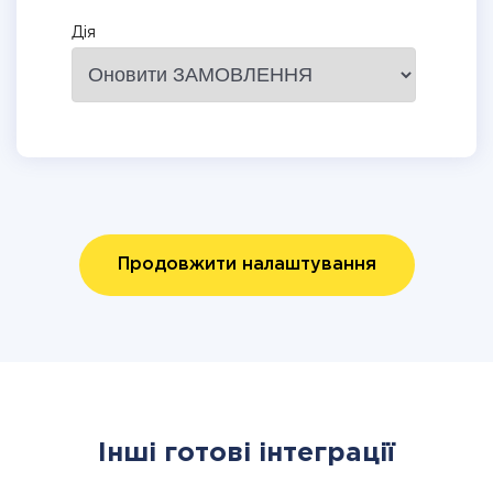
Дія
Продовжити налаштування
Інші готові інтеграції