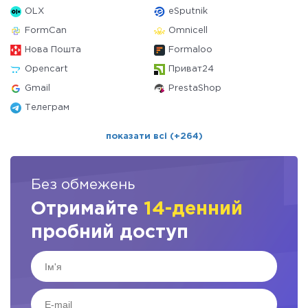
OLX
eSputnik
FormCan
Omnicell
Нова Пошта
Formaloo
Opencart
Приват24
Gmail
PrestaShop
Телеграм
показати всі (+264)
Без обмежень
Отримайте
14-денний
пробний доступ