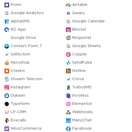
Prom
Airtable
Google Analytics
Qwary
AlphaSMS
Google Calendar
RO App
Binotel
Google Drive
Ringostat
Contact Form 7
Google Sheets
SellAction
Copper
Horoshop
SendPulse
Creatio
Hotline
Stream Telecom
Crove
Instagram
TurboSMS
Dukaan
Invoiless
Typeform
Elementor
LP-CRM
Webhooks
Evecalls
ManyChat
WooCommerce
Facebook