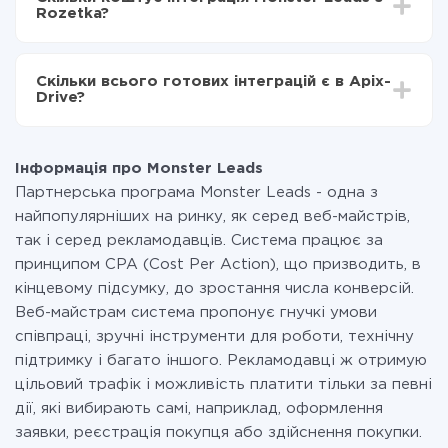
становити від 5-ти до 30-хвилин. У середньому
Monster Leads в Rozetka
Rozetka?
налаштування займає 10-15 хвилин.
За саму інтеграцію нічого платити не потрібно і на
всіх тарифах доступний повністю весь функціонал.
Скільки всього готових інтеграцій є в Apix-
Ви оплачуєте лише кількість даних, які за фактом
Drive?
передаються з однієї вашої системи в іншу через
наш сервіс. Якщо у вас кількість даних в місяць
На даний час у нас готово 400+ інтеграцій крім
невелика, можете сміливо користуватися
Monster Leads і Rozetka
безкоштовним тарифом або перейти на платний,
Інформація про Monster Leads
при необхідності. Детальніше про
тарифи
.
Партнерська програма Monster Leads - одна з
найпопулярніших на ринку, як серед веб-майстрів,
так і серед рекламодавців. Система працює за
принципом CPA (Cost Per Action), що призводить, в
кінцевому підсумку, до зростання числа конверсій.
Веб-майстрам система пропонує гнучкі умови
співпраці, зручні інструменти для роботи, технічну
підтримку і багато іншого. Рекламодавці ж отримую
цільовий трафік і можливість платити тільки за певні
дії, які вибирають самі, наприклад, оформлення
заявки, реєстрація покупця або здійснення покупки.