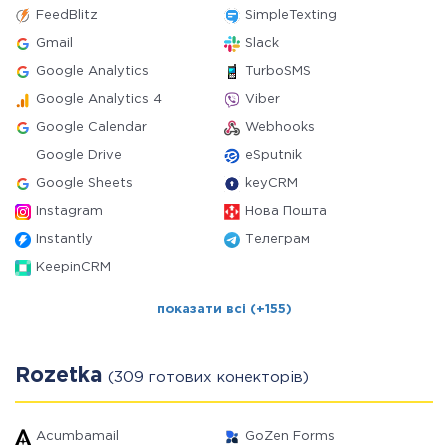
FeedBlitz
SimpleTexting
Gmail
Slack
Google Analytics
TurboSMS
Google Analytics 4
Viber
Google Calendar
Webhooks
Google Drive
eSputnik
Google Sheets
keyCRM
Instagram
Нова Пошта
Instantly
Телеграм
KeepinCRM
показати всі (+155)
Rozetka
(309 готових конекторів)
Acumbamail
GoZen Forms