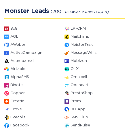
Monster Leads
(200 готових конекторів)
8x8
LP-CRM
AOL
Mailchimp
AWeber
MeisterTask
ActiveCampaign
MessageWhiz
Acumbamail
Mobizon
Airtable
OLX
AlphaSMS
Omnicell
Binotel
Opencart
Copper
PrestaShop
Creatio
Prom
Crove
RO App
Evecalls
SMS Club
Facebook
SendPulse