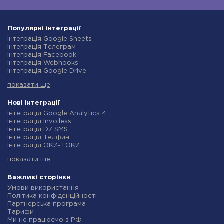
Популярні інтеграції
Інтеграція Google Sheets
Інтеграція Телеграм
Інтеграція Facebook
Інтеграція Webhooks
Інтеграція Google Drive
Інтеграція Opencart
показати ще
Інтеграція Gmail
Інтеграція Нова Пошта
Інтеграція Rozetka
Нові інтеграції
Інтеграція OpenAI (ChatGPT)
Інтеграція Google Analytics 4
Інтеграція Binotel
Інтеграція Invoiless
Інтеграція Prom
Інтеграція D7 SMS
Інтеграція Приват24
Інтеграція Телфин
Інтеграція OLX
Інтеграція ОКИ-ТОКИ
Інтеграція TurboSMS
Інтеграція Finmap
Інтеграція SendPulse
показати ще
Інтеграція Microsoft Dynamics 365
Інтеграція Horoshop
Інтеграція BulkGate
Інтеграція Stream Telecom
Інтеграція TxtSync
Важливі сторінки
Інтеграція Instagram
Інтеграція Wire2Air
Умови використання
Інтеграція Google Analytics
Інтеграція Corezoid
Політика конфіденційності
Інтеграція Creatio
Інтеграція Infobip
Партнерська програма
Інтеграція Ringostat
Інтеграція Instasent
Тарифи
Інтеграція Google Calendar
Інтеграція AtomPark
Ми не працюємо з РФ
Інтеграція Airtable