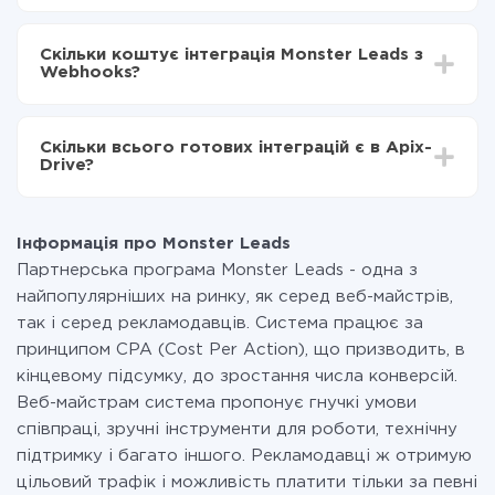
Webhooks
Залежно від системи, з якої ви будете робити
Включаєте автооновлення
інтеграцію, час налаштування може відрізнятися і
Тепер дані будуть автоматично передаватися з
Скільки коштує інтеграція Monster Leads з
становити від 5-ти до 30-хвилин. У середньому
Monster Leads в Webhooks
Webhooks?
налаштування займає 10-15 хвилин.
За саму інтеграцію нічого платити не потрібно і на
всіх тарифах доступний повністю весь функціонал.
Скільки всього готових інтеграцій є в Apix-
Ви оплачуєте лише кількість даних, які за фактом
Drive?
передаються з однієї вашої системи в іншу через
наш сервіс. Якщо у вас кількість даних в місяць
На даний час у нас готово 400+ інтеграцій крім
невелика, можете сміливо користуватися
Monster Leads і Webhooks
безкоштовним тарифом або перейти на платний,
Інформація про Monster Leads
при необхідності. Детальніше про
тарифи
.
Партнерська програма Monster Leads - одна з
найпопулярніших на ринку, як серед веб-майстрів,
так і серед рекламодавців. Система працює за
принципом CPA (Cost Per Action), що призводить, в
кінцевому підсумку, до зростання числа конверсій.
Веб-майстрам система пропонує гнучкі умови
співпраці, зручні інструменти для роботи, технічну
підтримку і багато іншого. Рекламодавці ж отримую
цільовий трафік і можливість платити тільки за певні