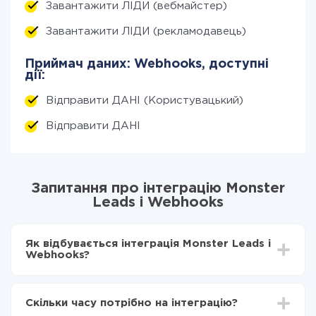
Завантажити ЛІДИ (вебмайстер)
Завантажити ЛІДИ (рекламодавець)
Приймач даних: Webhooks, доступні
дії:
Відправити ДАНІ (Користувацький)
Відправити ДАНІ
Запитання про інтеграцію Monster
Leads і Webhooks
Як відбувається інтеграція Monster Leads і
Webhooks?
Для початку потрібно
зареєструватися в ApiX-
Drive
Скільки часу потрібно на інтеграцію?
Вибираєте які дані передавати з Monster Leads в