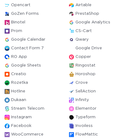
Opencart
Airtable
GoZen Forms
PrestaShop
Binotel
Google Analytics
Prom
CS-Cart
Google Calendar
Qwary
Contact Form 7
Google Drive
RO App
Copper
Google Sheets
Ringostat
Creatio
Horoshop
Rozetka
Crove
Hotline
SellAction
Dukaan
Infinity
Stream Telecom
Elementor
Instagram
Typeform
Facebook
Invoiless
WooCommerce
FlowMattic