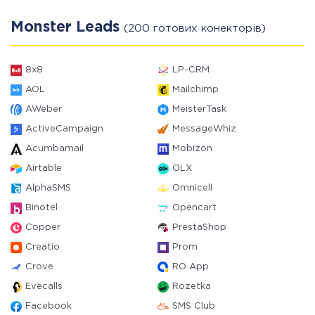
Monster Leads
(200 готових конекторів)
8x8
LP-CRM
AOL
Mailchimp
AWeber
MeisterTask
ActiveCampaign
MessageWhiz
Acumbamail
Mobizon
Airtable
OLX
AlphaSMS
Omnicell
Binotel
Opencart
Copper
PrestaShop
Creatio
Prom
Crove
RO App
Evecalls
Rozetka
Facebook
SMS Club