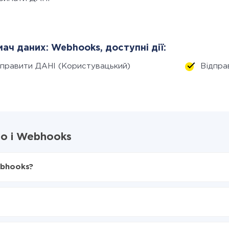
ач даних: Webhooks, доступні дії:
дправити ДАНІ (Користувацький)
Відпра
oo і Webhooks
ebhooks?
X-Drive
в Webhooks
я з Formaloo в Webhooks
нтеграцію, час налаштування може відрізнятися і становити ві