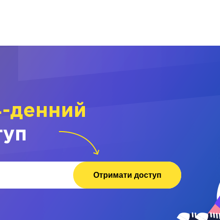
4-денний
туп
Отримати доступ