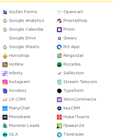
GoZen Forms
Opencart
Google Analytics
PrestaShop
Google Calendar
Prom
Google Drive
Qwary
Google Sheets
RO App
Horoshop
Ringostat
Hotline
Rozetka
Infinity
SellAction
Instagram
Stream Telecom
Invoiless
Typeform
LP-CRM
WooCommerce
ManyChat
keyCRM
Monobank
Нова Пошта
Monster Leads
Приват24
OLX
Телеграм