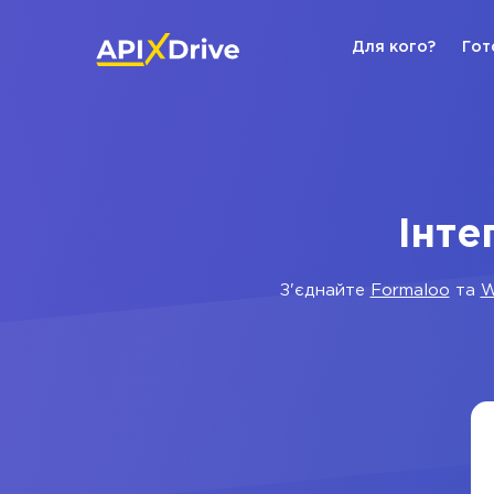
Для кого?
Гот
Інте
З'єднайте
Formaloo
та
W