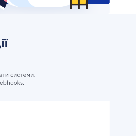
ії
ати системи.
ebhooks.