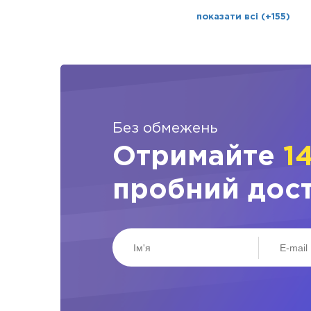
показати всі (+155)
Без обмежень
Отримайте
1
пробний дос