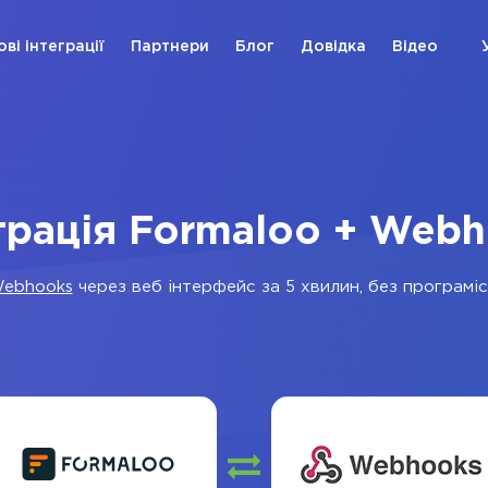
ові інтеграції
Партнери
Блог
Довідка
Відео
грація Formaloo + Web
ebhooks
через веб інтерфейс за 5 хвилин, без програміст