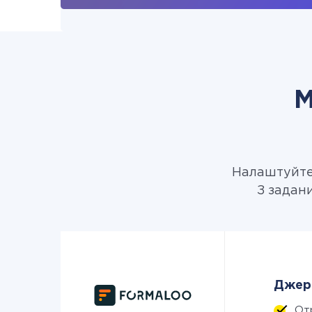
М
Налаштуйте 
З задан
Джере
От