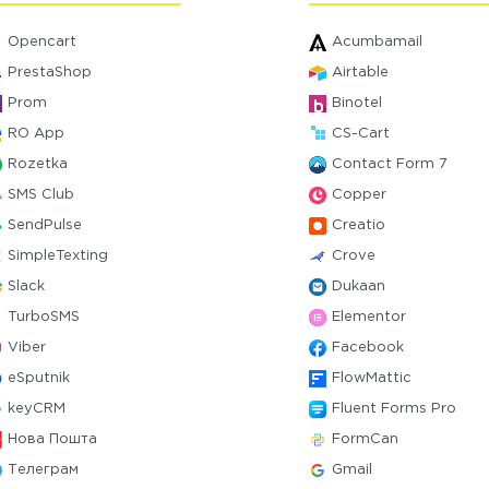
Opencart
Acumbamail
PrestaShop
Airtable
Prom
Binotel
RO App
CS-Cart
Rozetka
Contact Form 7
SMS Club
Copper
SendPulse
Creatio
SimpleTexting
Crove
Slack
Dukaan
TurboSMS
Elementor
Viber
Facebook
eSputnik
FlowMattic
keyCRM
Fluent Forms Pro
Нова Пошта
FormCan
Телеграм
Gmail