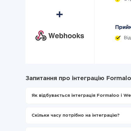
Прийм
Ві
Запитання про інтеграцію Formal
Як відбувається інтеграція Formaloo і W
Для початку потрібно
зареєструватися в Api
Вибираєте які дані передавати з Formaloo 
Скільки часу потрібно на інтеграцію?
Включаєте автооновлення
Тепер дані будуть автоматично передаватис
Залежно від системи, з якої ви будете робити і