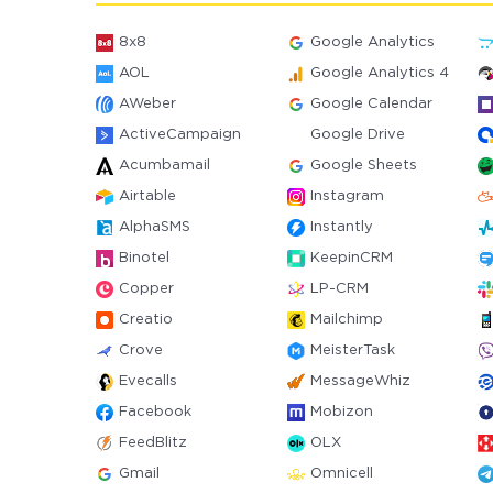
8x8
Google Analytics
AOL
Google Analytics 4
AWeber
Google Calendar
ActiveCampaign
Google Drive
Acumbamail
Google Sheets
Airtable
Instagram
AlphaSMS
Instantly
Binotel
KeepinCRM
Copper
LP-CRM
Creatio
Mailchimp
Crove
MeisterTask
Evecalls
MessageWhiz
Facebook
Mobizon
FeedBlitz
OLX
Gmail
Omnicell