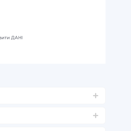
вити ДАНІ
д 5-ти до 30-хвилин. У середньому налаштування