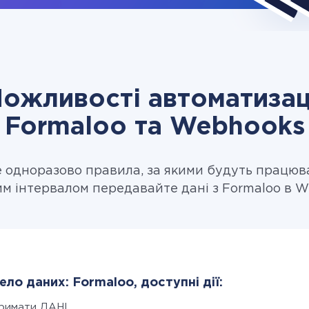
ожливості автоматизац
Formaloo та Webhooks
одноразово правила, за якими будуть працюв
им інтервалом передавайте дані з Formaloo в W
ло даних: Formaloo, доступні дії:
римати ДАНІ