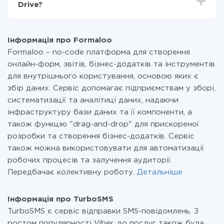
Drive?
передаються з однієї вашої системи в іншу через
наш сервіс. Якщо у вас кількість даних в місяць
На даний час у нас готово 400+ інтеграцій крім
невелика, можете сміливо користуватися
Formaloo і TurboSMS
безкоштовним тарифом або перейти на платний,
Інформація про Formaloo
при необхідності. Детальніше про
тарифи
.
Formaloo – no-code платформа для створення
онлайн-форм, звітів, бізнес-додатків та інструментів
для внутрішнього користування, основою яких є
збір даних. Сервіс допомагає підприємствам у зборі,
систематизації та аналітиці даних, надаючи
інфраструктуру бази даних та її компоненти, а
також функцію "drag-and-drop" для прискореної
розробки та створення бізнес-додатків. Сервіс
також можна використовувати для автоматизації
робочих процесів та залучення аудиторії.
Передбачає колективну роботу.
Детальніше
Інформація про TurboSMS
TurboSMS є сервіс відправки SMS-повідомлень. З
ростом популярності Viber, до послуг також була