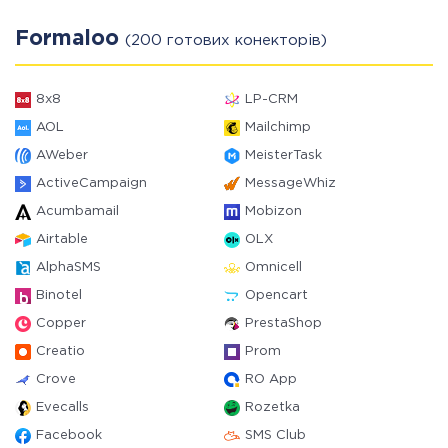
Formaloo
(200 готових конекторів)
8x8
LP-CRM
AOL
Mailchimp
AWeber
MeisterTask
ActiveCampaign
MessageWhiz
Acumbamail
Mobizon
Airtable
OLX
AlphaSMS
Omnicell
Binotel
Opencart
Copper
PrestaShop
Creatio
Prom
Crove
RO App
Evecalls
Rozetka
Facebook
SMS Club