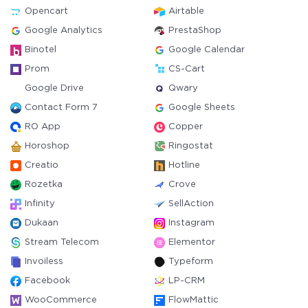
Opencart
Airtable
Google Analytics
PrestaShop
Binotel
Google Calendar
Prom
CS-Cart
Google Drive
Qwary
Contact Form 7
Google Sheets
RO App
Copper
Horoshop
Ringostat
Creatio
Hotline
Rozetka
Crove
Infinity
SellAction
Dukaan
Instagram
Stream Telecom
Elementor
Invoiless
Typeform
Facebook
LP-CRM
WooCommerce
FlowMattic