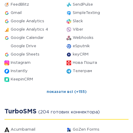
FeedBlitz
SendPulse
Gmail
SimpleTexting
Google Analytics
Slack
Google Analytics 4
Viber
Google Calendar
Webhooks
Google Drive
eSputnik
Google Sheets
keyCRM
Instagram
Нова Пошта
Instantly
Телеграм
KeepinCRM
показати всі (+155)
TurboSMS
(204 готових коннектора)
Acumbamail
GoZen Forms