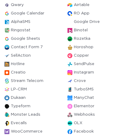
Qwary
Airtable
Google Calendar
RO App
AlphaSMS
Google Drive
Ringostat
Binotel
Google Sheets
Rozetka
Contact Form 7
Horoshop
SellAction
Copper
Hotline
SendPulse
Creatio
Instagram
Stream Telecom
Crove
LP-CRM
TurboSMS
Dukaan
ManyChat
Typeform
Elementor
Monster Leads
Webhooks
Evecalls
OLX
WooCommerce
Facebook