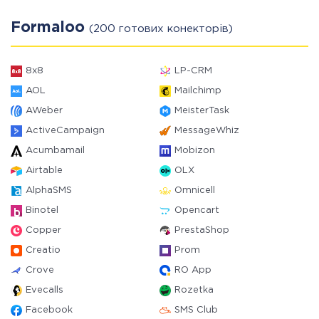
Formaloo
(200 готових конекторів)
8x8
LP-CRM
AOL
Mailchimp
AWeber
MeisterTask
ActiveCampaign
MessageWhiz
Acumbamail
Mobizon
Airtable
OLX
AlphaSMS
Omnicell
Binotel
Opencart
Copper
PrestaShop
Creatio
Prom
Crove
RO App
Evecalls
Rozetka
Facebook
SMS Club