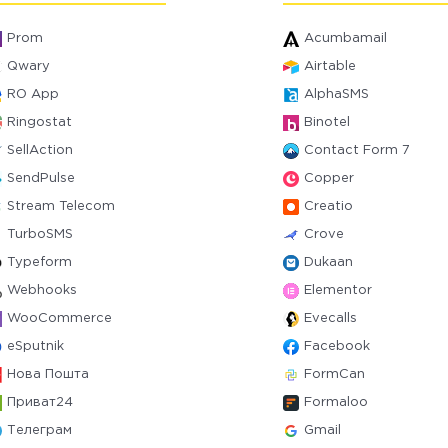
Prom
Acumbamail
Qwary
Airtable
RO App
AlphaSMS
Ringostat
Binotel
SellAction
Contact Form 7
SendPulse
Copper
Stream Telecom
Creatio
TurboSMS
Crove
Typeform
Dukaan
Webhooks
Elementor
WooCommerce
Evecalls
eSputnik
Facebook
Нова Пошта
FormCan
Приват24
Formaloo
Телеграм
Gmail