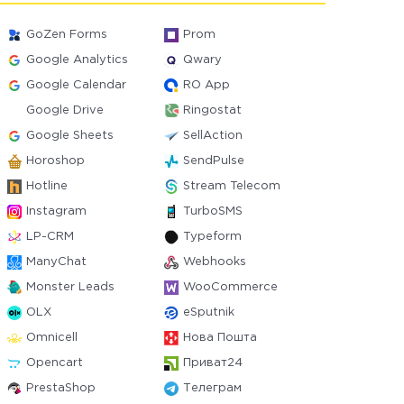
GoZen Forms
Prom
Google Analytics
Qwary
Google Calendar
RO App
Google Drive
Ringostat
Google Sheets
SellAction
Horoshop
SendPulse
Hotline
Stream Telecom
Instagram
TurboSMS
LP-CRM
Typeform
ManyChat
Webhooks
Monster Leads
WooCommerce
OLX
eSputnik
Omnicell
Нова Пошта
Opencart
Приват24
PrestaShop
Телеграм