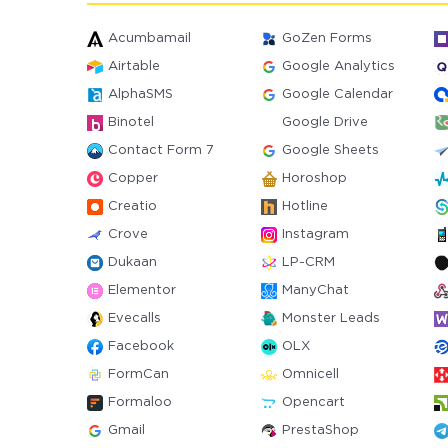
Acumbamail
GoZen Forms
Airtable
Google Analytics
AlphaSMS
Google Calendar
Binotel
Google Drive
Contact Form 7
Google Sheets
Copper
Horoshop
Creatio
Hotline
Crove
Instagram
Dukaan
LP-CRM
Elementor
ManyChat
Evecalls
Monster Leads
Facebook
OLX
FormCan
Omnicell
Formaloo
Opencart
Gmail
PrestaShop