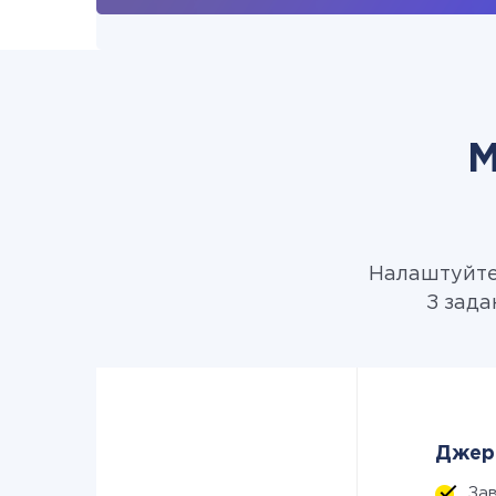
М
Налаштуйте 
З зада
Джере
За