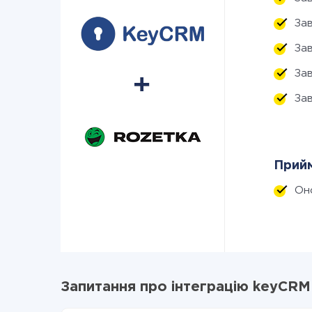
За
За
За
За
Прийм
Он
Запитання про інтеграцію keyCRM 