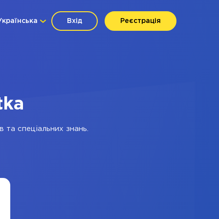
Українська
Вхід
Реєстрація
tka
в та спеціальних знань.