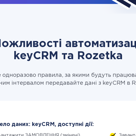
ожливості автоматизац
keyCRM та Rozetka
одноразово правила, за якими будуть працюв
ним інтервалом передавайте дані з keyCRM в R
ло даних: keyCRM, доступні дії:
вантажити ЗАМОВЛЕННЯ (змінені)
Завант