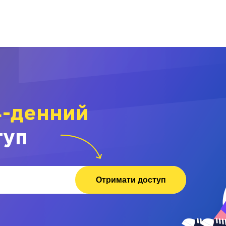
4-денний
туп
Отримати доступ