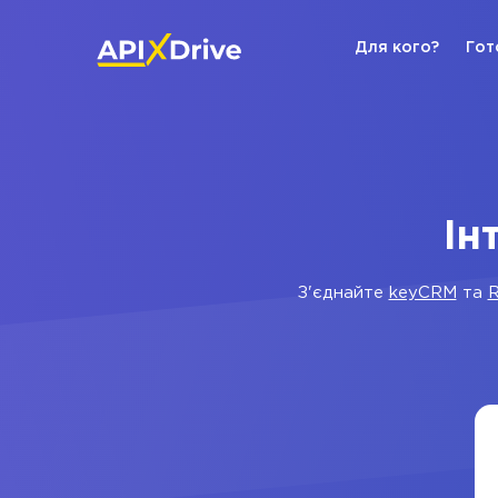
Для кого?
Гот
Ін
З'єднайте
keyCRM
та
R