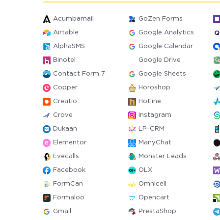
Acumbamail
GoZen Forms
Airtable
Google Analytics
AlphaSMS
Google Calendar
Binotel
Google Drive
Contact Form 7
Google Sheets
Copper
Horoshop
Creatio
Hotline
Crove
Instagram
Dukaan
LP-CRM
Elementor
ManyChat
Evecalls
Monster Leads
Facebook
OLX
FormCan
Omnicell
Formaloo
Opencart
Gmail
PrestaShop