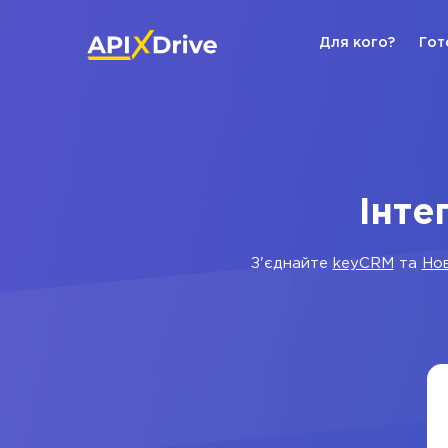
Для кого?
Гот
Інте
З'єднайте
keyCRM
та
Но