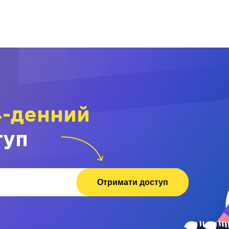
4-денний
туп
Отримати доступ