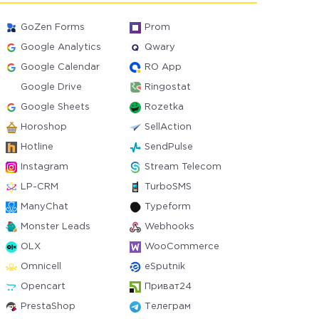
GoZen Forms
Prom
Google Analytics
Qwary
Google Calendar
RO App
Google Drive
Ringostat
Google Sheets
Rozetka
Horoshop
SellAction
Hotline
SendPulse
Instagram
Stream Telecom
LP-CRM
TurboSMS
ManyChat
Typeform
Monster Leads
Webhooks
OLX
WooCommerce
Omnicell
eSputnik
Opencart
Приват24
PrestaShop
Телеграм