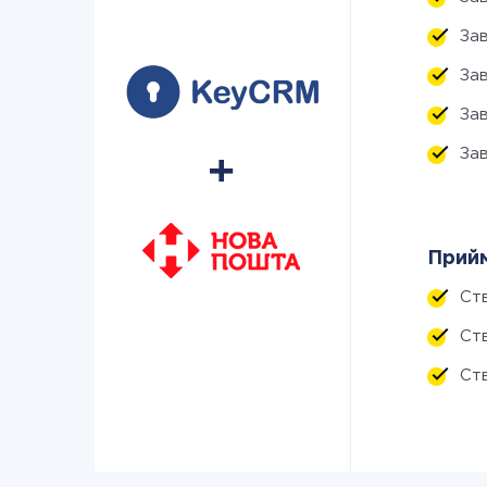
За
За
За
За
Прийм
Ст
Ст
Ств