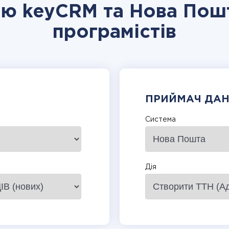
цію keyCRM та Нова Пошт
програмістів
ПРИЙМАЧ ДА
Система
Дія