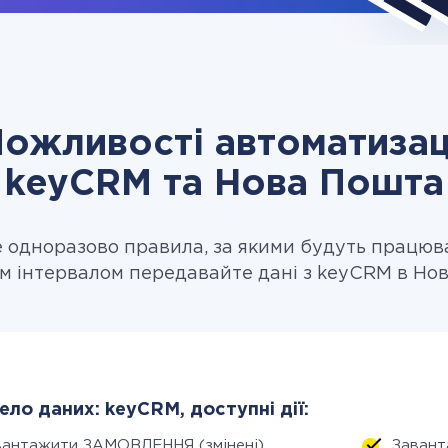
ожливості автоматизац
keyCRM та Нова Пошта
одноразово правила, за якими будуть працюв
м інтервалом передавайте дані з keyCRM в Но
ло даних: keyCRM, доступні дії:
вантажити ЗАМОВЛЕННЯ (змінені)
Завант