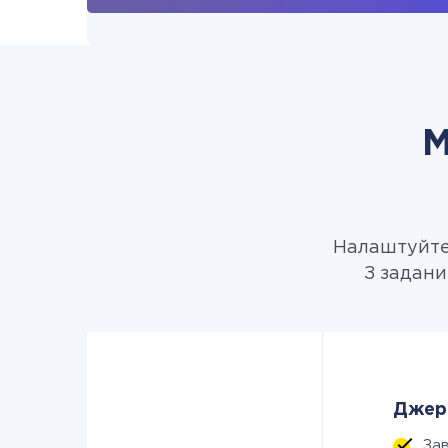
М
Налаштуйте 
З задани
Джере
За