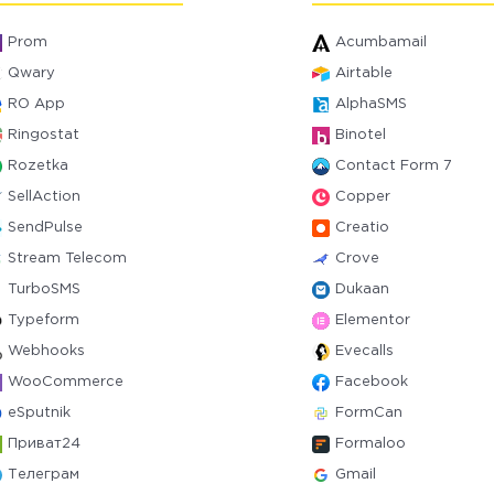
Prom
Acumbamail
Qwary
Airtable
RO App
AlphaSMS
Ringostat
Binotel
Rozetka
Contact Form 7
SellAction
Copper
SendPulse
Creatio
Stream Telecom
Crove
TurboSMS
Dukaan
Typeform
Elementor
Webhooks
Evecalls
WooCommerce
Facebook
eSputnik
FormCan
Приват24
Formaloo
Телеграм
Gmail